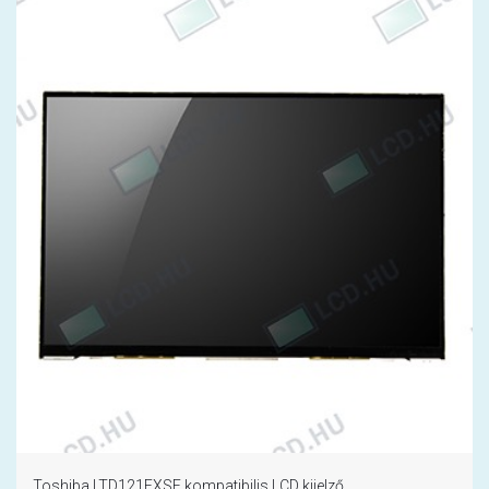
Toshiba LTD121EXSF kompatibilis LCD kijelző