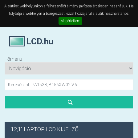
A sütiket webhelyünkön a felhasználói élmény javítása érdekében használjuk. Ha
folytatja a webhelyen a böngészést, ezzel hozzájárul a sütik használatához.
Megértettem
LCD.hu
Főmenü
12,1" LAPTOP LCD KIJELZŐ