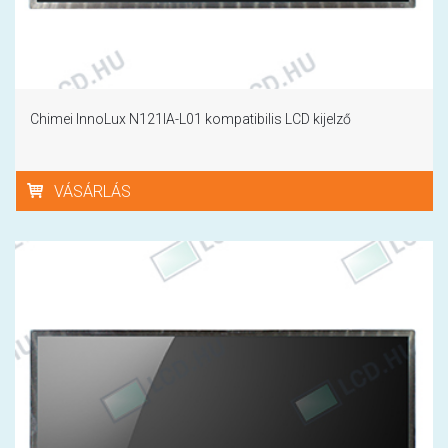
Chimei InnoLux N121IA-L01 kompatibilis LCD kijelző
VÁSÁRLÁS