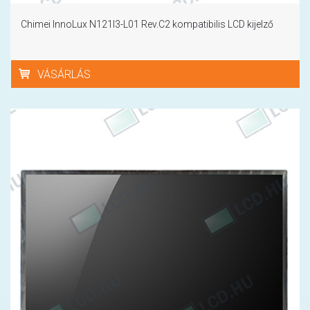
Chimei InnoLux N121I3-L01 Rev.C2 kompatibilis LCD kijelző
VÁSÁRLÁS