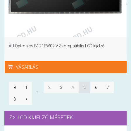
AU Optronics B121EW09 V.2 kompatibilis LCD kijelző
VÁSÁRLÁS
1
2
3
4
5
6
7
...
8
LCD KIJELZŐ MÉRETEK