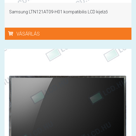
Samsung LTN121AT09-H01 kompatibilis LCD kijelző
VÁSÁRLÁS