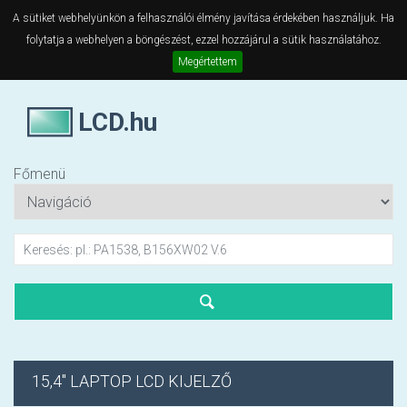
A sütiket webhelyünkön a felhasználói élmény javítása érdekében használjuk. Ha
folytatja a webhelyen a böngészést, ezzel hozzájárul a sütik használatához.
Megértettem
LCD.hu
Főmenü
15,4" LAPTOP LCD KIJELZŐ