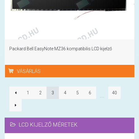
Packard Bell EasyNote MZ36 kompatibilis LCD kijelző
VÁSÁRLÁS
1
2
3
4
5
6
40
...
LCD KIJELZŐ MÉRETEK