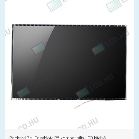
Packard Bell EasyNote R5 kompatibilis LCD kijelző