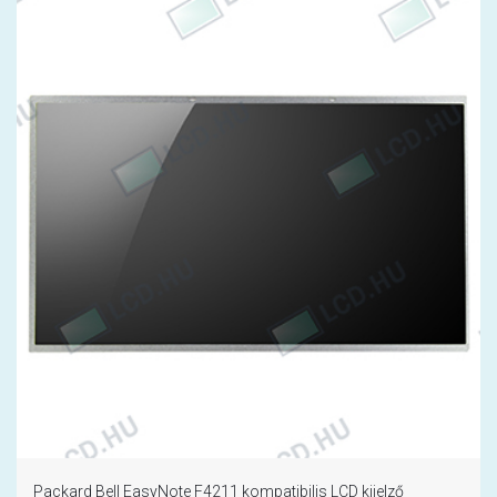
Packard Bell EasyNote F4211 kompatibilis LCD kijelző