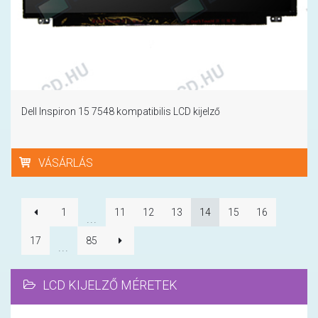
Dell Inspiron 15 7548 kompatibilis LCD kijelző
VÁSÁRLÁS
1
11
12
13
14
15
16
...
17
85
...
LCD KIJELZŐ MÉRETEK