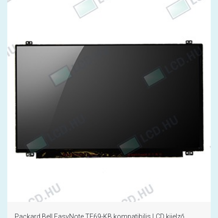
Packard Bell EasyNote TE69-KB kompatibilis LCD kijelző