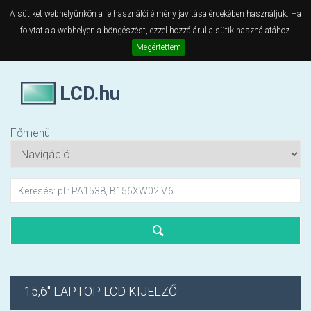
A sütiket webhelyünkön a felhasználói élmény javítása érdekében használjuk. Ha
folytatja a webhelyen a böngészést, ezzel hozzájárul a sütik használatához.
Megértettem
LCD.hu
Főmenü
15,6" LAPTOP LCD KIJELZŐ