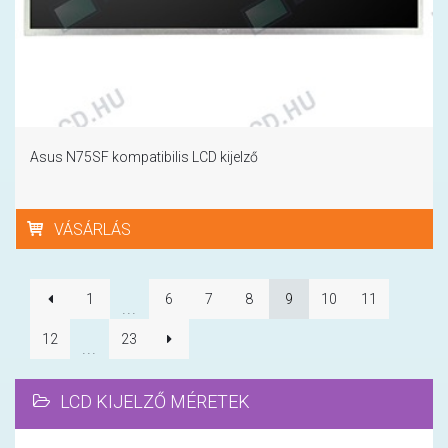
Asus N75SF kompatibilis LCD kijelző
VÁSÁRLÁS
1
6
7
8
9
10
11
...
12
23
...
LCD KIJELZŐ MÉRETEK