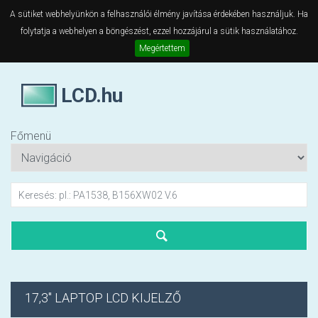
A sütiket webhelyünkön a felhasználói élmény javítása érdekében használjuk. Ha
folytatja a webhelyen a böngészést, ezzel hozzájárul a sütik használatához.
Megértettem
LCD.hu
Főmenü
17,3" LAPTOP LCD KIJELZŐ