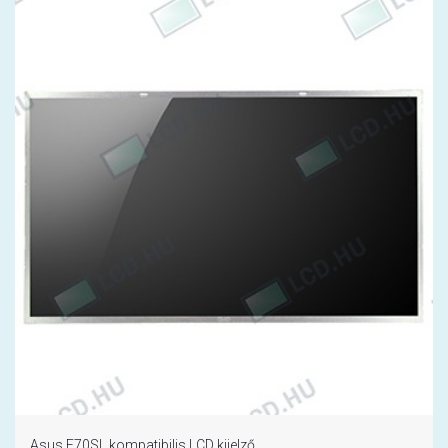
Asus F70SL kompatibilis LCD kijelző