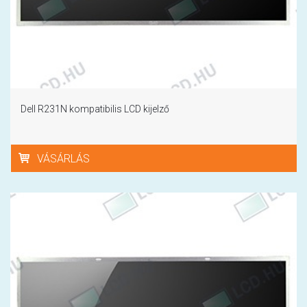
Dell R231N kompatibilis LCD kijelző
VÁSÁRLÁS