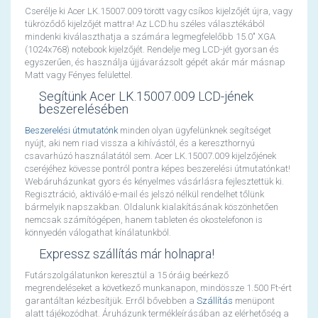
Cserélje ki Acer LK.15007.009 törött vagy csíkos kijelzőjét újra, vagy
tükröződő kijelzőjét mattra! Az LCD.hu széles választékából
mindenki kiválaszthatja a számára legmegfelelőbb 15.0" XGA
(1024x768) notebook kijelzőjét. Rendelje meg LCD-jét gyorsan és
egyszerűen, és használja újjávarázsolt gépét akár már másnap
Matt vagy Fényes felülettel.
Segítünk Acer LK.15007.009 LCD-jének
beszerelésében
Beszerelési útmutatónk
minden olyan ügyfelünknek segítséget
nyújt, aki nem riad vissza a kihívástól, és a kereszthornyú
csavarhúzó használatától sem. Acer LK.15007.009 kijelzőjének
cseréjéhez kövesse pontról pontra képes beszerelési útmutatónkat!
Webáruházunkat gyors és kényelmes vásárlásra fejlesztettük ki.
Regisztráció, aktiváló e-mail és jelszó nélkül rendelhet tőlünk
bármelyik napszakban. Oldalunk kialakításának köszönhetően
nemcsak számítógépen, hanem tableten és okostelefonon is
könnyedén válogathat kínálatunkból.
Expressz szállítás már holnapra!
Futárszolgálatunkon keresztül a 15 óráig beérkező
megrendeléseket a következő munkanapon, mindössze 1.500 Ft-ért
garantáltan kézbesítjük. Erről bővebben a
Szállítás
menüpont
alatt tájékozódhat. Áruházunk termékleírásában az elérhetőség a