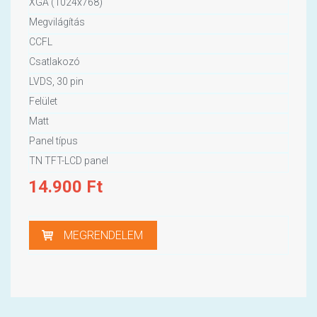
XGA (1024x768)
Megvilágítás
CCFL
Csatlakozó
LVDS, 30 pin
Felület
Matt
Panel típus
TN TFT-LCD panel
14.900
Ft
MEGRENDELEM