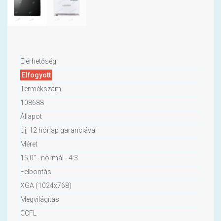
Elérhetőség
Elfogyott
Termékszám
108688
Állapot
Új, 12 hónap garanciával
Méret
15,0" - normál - 4:3
Felbontás
XGA (1024x768)
Megvilágítás
CCFL