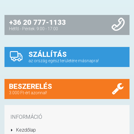
+36 20 777-1133
Hétfő - Péntek: 9:00 - 17:00
SZÁLLÍTÁS
az ország egész területére másnapra!
BESZERELÉS
3.000 Ft-ért azonnal!
INFORMÁCIÓ
Kezdőlap