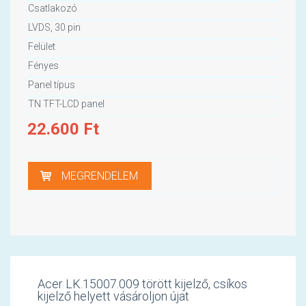
Csatlakozó
LVDS, 30 pin
Felület
Fényes
Panel típus
TN TFT-LCD panel
22.600
Ft
MEGRENDELEM
Acer LK.15007.009 törött kijelző, csíkos
kijelző helyett vásároljon újat