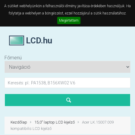
A sütiket webhelyünkön a felhasználói élmény javítása érdekében használjuk. Ha
folytatja a webhelyen a böngészést, ezzel hozzájárul a sütik használatához.
Megértettem
LCD.hu
Főmenü
Kezdőlap
15,0" laptop LCD kijelző
Acer LK.15007.009
kompatibilis LCD kijelző