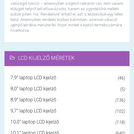
valóságot tükrözi – amennyiben a kijelző raktáron van, nem valami
eldugott helyről kell elővarázsolni, hanem az ügyintézőnk melletti
polcon pihen. Ha “Rendelésre” érhető el, azt is kézbesítjük egy héten
belül. Amennyiben rendelés közben bármilyen, azonnali választ
igénylő kérdése merülne fel, hívjon minket a kijelző termékszámára
hivatkozva.
LCD KIJELZŐ MÉRETEK
7,9" laptop LCD kijelző
(46)
8,0" laptop LCD kijelző
(5)
8,9" laptop LCD kijelző
(136)
9,7" laptop LCD kijelző
(102)
10,0" laptop LCD kijelző
(118)
10,1" laptop LCD kijelző
(640)