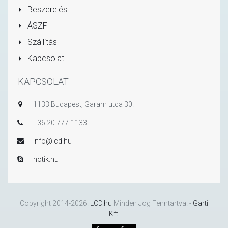
Beszerelés
ÁSZF
Szállítás
Kapcsolat
KAPCSOLAT
1133 Budapest, Garam utca 30.
+36 20 777-1133
info@lcd.hu
notik.hu
Copyright 2014-2026.
LCD.hu
Minden Jog Fenntartva! -
Garti
Kft.