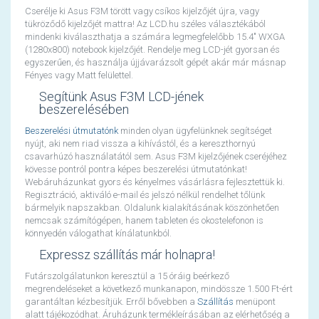
Cserélje ki Asus F3M törött vagy csíkos kijelzőjét újra, vagy
tükröződő kijelzőjét mattra! Az LCD.hu széles választékából
mindenki kiválaszthatja a számára legmegfelelőbb 15.4" WXGA
(1280x800) notebook kijelzőjét. Rendelje meg LCD-jét gyorsan és
egyszerűen, és használja újjávarázsolt gépét akár már másnap
Fényes vagy Matt felülettel.
Segítünk Asus F3M LCD-jének
beszerelésében
Beszerelési útmutatónk
minden olyan ügyfelünknek segítséget
nyújt, aki nem riad vissza a kihívástól, és a kereszthornyú
csavarhúzó használatától sem. Asus F3M kijelzőjének cseréjéhez
kövesse pontról pontra képes beszerelési útmutatónkat!
Webáruházunkat gyors és kényelmes vásárlásra fejlesztettük ki.
Regisztráció, aktiváló e-mail és jelszó nélkül rendelhet tőlünk
bármelyik napszakban. Oldalunk kialakításának köszönhetően
nemcsak számítógépen, hanem tableten és okostelefonon is
könnyedén válogathat kínálatunkból.
Expressz szállítás már holnapra!
Futárszolgálatunkon keresztül a 15 óráig beérkező
megrendeléseket a következő munkanapon, mindössze 1.500 Ft-ért
garantáltan kézbesítjük. Erről bővebben a
Szállítás
menüpont
alatt tájékozódhat. Áruházunk termékleírásában az elérhetőség a