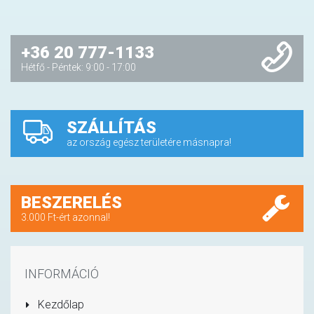
+36 20 777-1133
Hétfő - Péntek: 9:00 - 17:00
SZÁLLÍTÁS
az ország egész területére másnapra!
BESZERELÉS
3.000 Ft-ért azonnal!
INFORMÁCIÓ
Kezdőlap