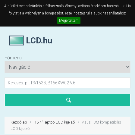
A sütiket webhelyünkön a felhasználói élmény javítása érdekében használjuk. Ha
folytatja a webhelyen a böngészést, ezzel hozzájárul a sütik használatához.
Megértettem
LCD.hu
Főmenü
Kezdőlap
15,4" laptop LCD kijelző
Asus F3M kompatibilis
LCD kijelző