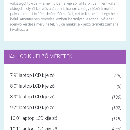
valóságot tükrözi – amennyiben a kijelző raktáron van, nem valami
eldugott helyről kell elővarázsolni, hanem az ügyintézőnk melletti
polcon pihen. Ha “Rendelésre” érhető el, azt is kézbesítjük egy héten
belül. Amennyiben rendelés közben bármilyen, azonnali választ
igénylő kérdése merülne fel, hívjon minket a kijelző termékszámára
hivatkozva.
LCD KIJELZŐ MÉRETEK
7,9" laptop LCD kijelző
(46)
8,0" laptop LCD kijelző
(5)
8,9" laptop LCD kijelző
(136)
9,7" laptop LCD kijelző
(102)
10,0" laptop LCD kijelző
(118)
10,1" laptop LCD kijelző
(640)