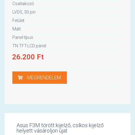
Csatlakozó
LVDS, 30 pin
Felület
Matt
Panel típus
TN TFT-LCD panel
26.200
Ft
MEGRENDELEM
Asus F3M törött kijelző, csíkos kijelző
helyett vásároljon újat