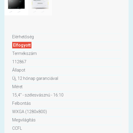
Elérhetőség
Elfogyott
Termékszám
112867
Állapot
Új, 12 hónap garanciával
Méret
15,4" - szélesvásznú - 16:10
Felbontás
WXGA (1280x800)
Megvilágítás
CCFL