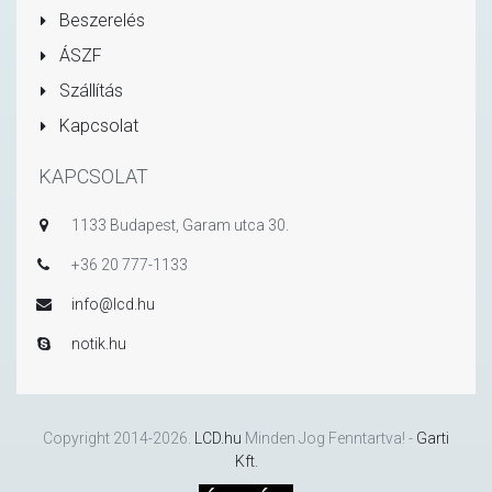
Beszerelés
ÁSZF
Szállítás
Kapcsolat
KAPCSOLAT
1133 Budapest, Garam utca 30.
+36 20 777-1133
info@lcd.hu
notik.hu
Copyright 2014-2026.
LCD.hu
Minden Jog Fenntartva! -
Garti
Kft.