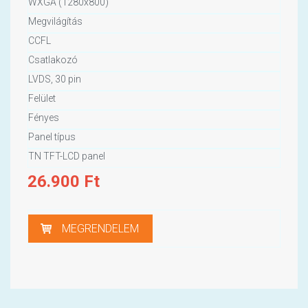
WXGA (1280x800)
Megvilágítás
CCFL
Csatlakozó
LVDS, 30 pin
Felület
Fényes
Panel típus
TN TFT-LCD panel
26.900
Ft
MEGRENDELEM