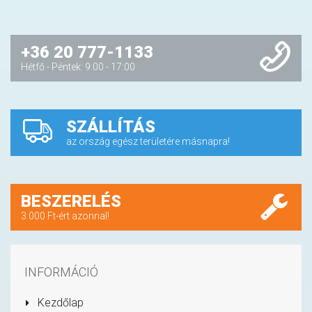
+36 20 777-1133
Hétfő - Péntek: 9:00 - 17:00
SZÁLLÍTÁS
az ország egész területére másnapra!
BESZERELÉS
3.000 Ft-ért azonnal!
INFORMÁCIÓ
Kezdőlap