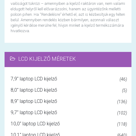
valóságot tükrözi – amennyiben a kijelző raktáron van, nem valami
eldugott helyről kell elővarázsolni, hanem az ügyintézőnk melletti
polcon pihen. Ha “Rendelésre” érhető el, azt is kézbesítjük egy héten
belül. Amennyiben rendelés közben bármilyen, azonnali választ
igénylő kérdése merülne fel, hívjon minket a kijelző termékszámára
hivatkozva.
LCD KIJELZŐ MÉRETEK
7,9" laptop LCD kijelző
(46)
8,0" laptop LCD kijelző
(5)
8,9" laptop LCD kijelző
(136)
9,7" laptop LCD kijelző
(102)
10,0" laptop LCD kijelző
(118)
10,1" laptop LCD kijelző
(640)