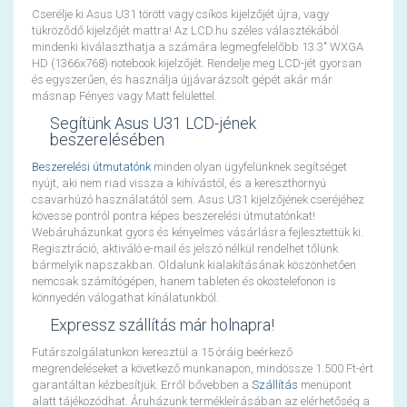
Cserélje ki Asus U31 törött vagy csíkos kijelzőjét újra, vagy
tükröződő kijelzőjét mattra! Az LCD.hu széles választékából
mindenki kiválaszthatja a számára legmegfelelőbb 13.3" WXGA
HD (1366x768) notebook kijelzőjét. Rendelje meg LCD-jét gyorsan
és egyszerűen, és használja újjávarázsolt gépét akár már
másnap Fényes vagy Matt felülettel.
Segítünk Asus U31 LCD-jének
beszerelésében
Beszerelési útmutatónk
minden olyan ügyfelünknek segítséget
nyújt, aki nem riad vissza a kihívástól, és a kereszthornyú
csavarhúzó használatától sem. Asus U31 kijelzőjének cseréjéhez
kövesse pontról pontra képes beszerelési útmutatónkat!
Webáruházunkat gyors és kényelmes vásárlásra fejlesztettük ki.
Regisztráció, aktiváló e-mail és jelszó nélkül rendelhet tőlünk
bármelyik napszakban. Oldalunk kialakításának köszönhetően
nemcsak számítógépen, hanem tableten és okostelefonon is
könnyedén válogathat kínálatunkból.
Expressz szállítás már holnapra!
Futárszolgálatunkon keresztül a 15 óráig beérkező
megrendeléseket a következő munkanapon, mindössze 1.500 Ft-ért
garantáltan kézbesítjük. Erről bővebben a
Szállítás
menüpont
alatt tájékozódhat. Áruházunk termékleírásában az elérhetőség a