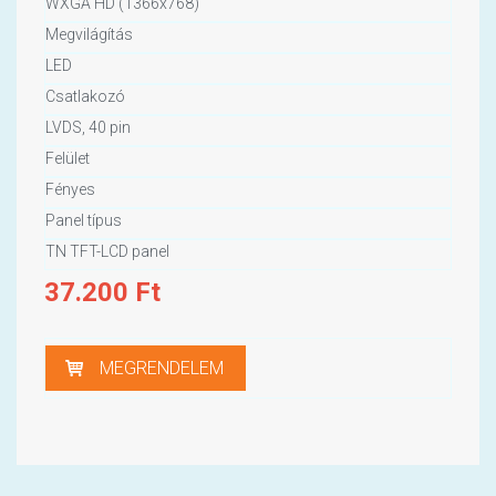
WXGA HD (1366x768)
Megvilágítás
LED
Csatlakozó
LVDS, 40 pin
Felület
Fényes
Panel típus
TN TFT-LCD panel
37.200
Ft
MEGRENDELEM