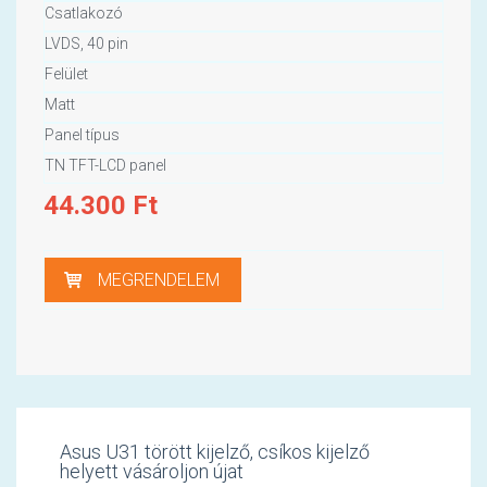
Csatlakozó
LVDS, 40 pin
Felület
Matt
Panel típus
TN TFT-LCD panel
44.300
Ft
MEGRENDELEM
Asus U31 törött kijelző, csíkos kijelző
helyett vásároljon újat