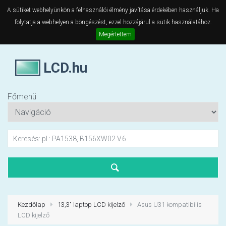
A sütiket webhelyünkön a felhasználói élmény javítása érdekében használjuk. Ha
folytatja a webhelyen a böngészést, ezzel hozzájárul a sütik használatához.
Megértettem
LCD.hu
Főmenü
Kezdőlap
13,3" laptop LCD kijelző
Asus U31 kompatibilis
LCD kijelző