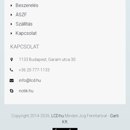
Beszerelés
ÁSZF
Szállítás
Kapcsolat
KAPCSOLAT
1133 Budapest, Garam utca 30.
+36 20 777-1133
info@lcd.hu
notik.hu
Copyright 2014-2026.
LCD.hu
Minden Jog Fenntartva! -
Garti
Kft.