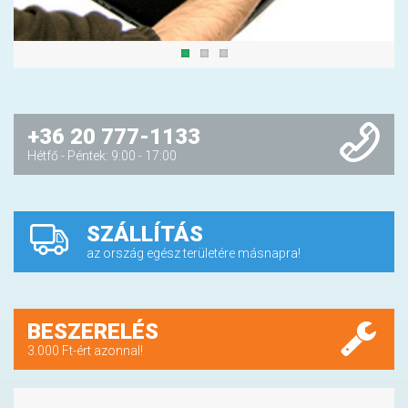
+36 20 777-1133
Hétfő - Péntek: 9:00 - 17:00
SZÁLLÍTÁS
az ország egész területére másnapra!
BESZERELÉS
3.000 Ft-ért azonnal!