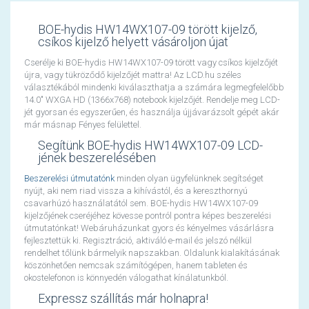
BOE-hydis HW14WX107-09 törött kijelző,
csíkos kijelző helyett vásároljon újat
Cserélje ki BOE-hydis HW14WX107-09 törött vagy csíkos kijelzőjét
újra, vagy tükröződő kijelzőjét mattra! Az LCD.hu széles
választékából mindenki kiválaszthatja a számára legmegfelelőbb
14.0" WXGA HD (1366x768) notebook kijelzőjét. Rendelje meg LCD-
jét gyorsan és egyszerűen, és használja újjávarázsolt gépét akár
már másnap Fényes felülettel.
Segítünk BOE-hydis HW14WX107-09 LCD-
jének beszerelésében
Beszerelési útmutatónk
minden olyan ügyfelünknek segítséget
nyújt, aki nem riad vissza a kihívástól, és a kereszthornyú
csavarhúzó használatától sem. BOE-hydis HW14WX107-09
kijelzőjének cseréjéhez kövesse pontról pontra képes beszerelési
útmutatónkat! Webáruházunkat gyors és kényelmes vásárlásra
fejlesztettük ki. Regisztráció, aktiváló e-mail és jelszó nélkül
rendelhet tőlünk bármelyik napszakban. Oldalunk kialakításának
köszönhetően nemcsak számítógépen, hanem tableten és
okostelefonon is könnyedén válogathat kínálatunkból.
Expressz szállítás már holnapra!