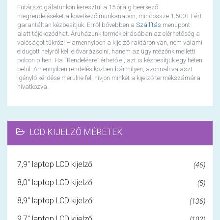
Futárszolgálatunkon keresztül a 15 óráig beérkező
megrendeléseket a következő munkanapon, mindössze 1.500 Ft-ért
garantáltan kézbesítjük. Erről bővebben a
Szállítás
menüpont
alatt tájékozódhat. Áruházunk termékleírásában az elérhetőség a
valóságot tükrözi – amennyiben a kijelző raktáron van, nem valami
eldugott helyről kell elővarázsolni, hanem az ügyintézőnk melletti
polcon pihen. Ha “Rendelésre” érhető el, azt is kézbesítjük egy héten
belül. Amennyiben rendelés közben bármilyen, azonnali választ
igénylő kérdése merülne fel, hívjon minket a kijelző termékszámára
hivatkozva.
LCD KIJELZŐ MÉRETEK
7,9" laptop LCD kijelző
(46)
8,0" laptop LCD kijelző
(5)
8,9" laptop LCD kijelző
(136)
9,7" laptop LCD kijelző
(102)