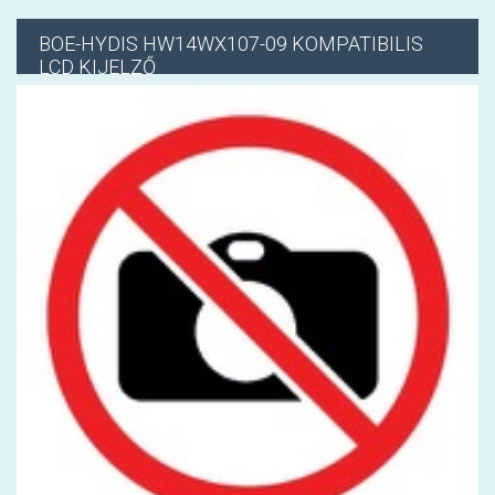
BOE-HYDIS
HW14WX107-09 KOMPATIBILIS
LCD KIJELZŐ