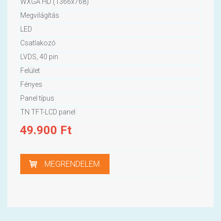
WXGA HD (1366x768)
Megvilágítás
LED
Csatlakozó
LVDS, 40 pin
Felület
Fényes
Panel típus
TN TFT-LCD panel
49.900
Ft
MEGRENDELEM