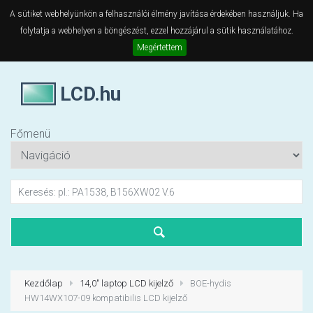
A sütiket webhelyünkön a felhasználói élmény javítása érdekében használjuk. Ha
folytatja a webhelyen a böngészést, ezzel hozzájárul a sütik használatához.
Megértettem
LCD.hu
Főmenü
Kezdőlap
14,0" laptop LCD kijelző
BOE-hydis
HW14WX107-09 kompatibilis LCD kijelző