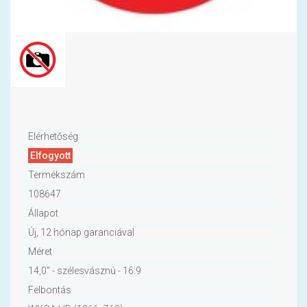
Elérhetőség
Elfogyott
Termékszám
108647
Állapot
Új, 12 hónap garanciával
Méret
14,0" - szélesvásznú - 16:9
Felbontás