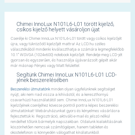
Chimei InnoLux N101L6-L01 törött kijelző,
csíkos kijelző helyett vásároljon újat
Cserélje ki Chimei InnoLux N101L6-L01 törött vagy csíkos kijelzőjét
újra, vagy tükröződő kijelzőjét mattra! Az LCD.hu széles
választékából mindenki kiválaszthatja a számára legmegfelelőbb
10.1" WSVGA (1024x600) notebook kijelzőjét. Rendelje meg LCD-jét
gyorsan és egyszerűen, és használja újjávarázsolt gépét akár
már másnap Fényes vagy Matt felülettel.
Segítünk Chimei InnoLux N101L6-L01 LCD-
jének beszerelésében
Beszerelési útmutatónk
minden olyan ügyfelünknek segítséget
nyújt, aki nem riad vissza a kihívástól, és a kereszthornyú
csavarhúzó használatától sem. Chimei InnoLux N101L6-L01
kijelzőjének cseréjéhez kövesse pontról pontra képes beszerelési
útmutatónkat! Webáruházunkat gyors és kényelmes vásárlásra
fejlesztettük ki. Regisztráció, aktiváló e-mail és jelszó nélkül
rendelhet tőlünk bármelyik napszakban. Oldalunk kialakításának
köszönhetően nemcsak számítógépen, hanem tableten és
okostelefonon is könnyedén válogathat kínálatunkból.