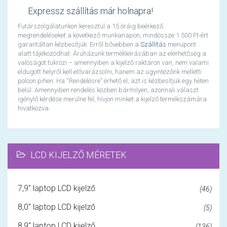
Expressz szállítás már holnapra!
Futárszolgálatunkon keresztül a 15 óráig beérkező
megrendeléseket a következő munkanapon, mindössze 1.500 Ft-ért
garantáltan kézbesítjük. Erről bővebben a
Szállítás
menüpont
alatt tájékozódhat. Áruházunk termékleírásában az elérhetőség a
valóságot tükrözi – amennyiben a kijelző raktáron van, nem valami
eldugott helyről kell elővarázsolni, hanem az ügyintézőnk melletti
polcon pihen. Ha “Rendelésre” érhető el, azt is kézbesítjük egy héten
belül. Amennyiben rendelés közben bármilyen, azonnali választ
igénylő kérdése merülne fel, hívjon minket a kijelző termékszámára
hivatkozva.
LCD KIJELZŐ MÉRETEK
7,9" laptop LCD kijelző
(46)
8,0" laptop LCD kijelző
(5)
8,9" laptop LCD kijelző
(136)