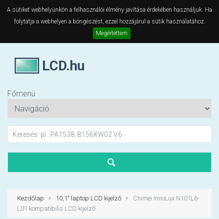
A sütiket webhelyünkön a felhasználói élmény javítása érdekében használjuk. Ha
folytatja a webhelyen a böngészést, ezzel hozzájárul a sütik használatához.
Megértettem
LCD.hu
Főmenü
Kezdőlap
10,1" laptop LCD kijelző
Chimei InnoLux N101L6-
L01 kompatibilis LCD kijelző