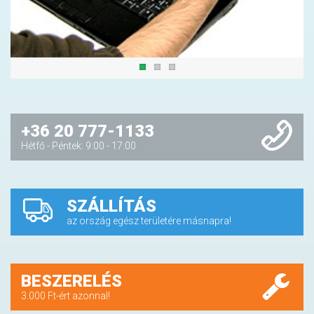
+36 20 777-1133
Hétfő - Péntek: 9:00 - 17:00
SZÁLLÍTÁS
az ország egész területére másnapra!
BESZERELÉS
3.000 Ft-ért azonnal!