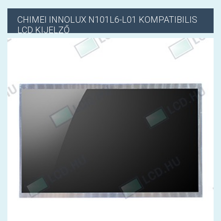
CHIMEI INNOLUX
N101L6-L01 KOMPATIBILIS
LCD KIJELZŐ