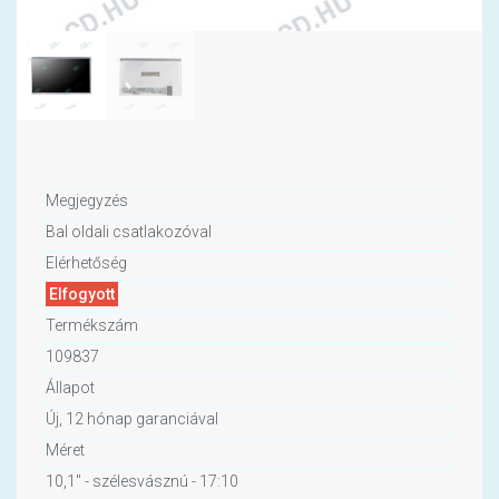
Megjegyzés
Bal oldali csatlakozóval
Elérhetőség
Elfogyott
Termékszám
109837
Állapot
Új, 12 hónap garanciával
Méret
10,1" - szélesvásznú - 17:10