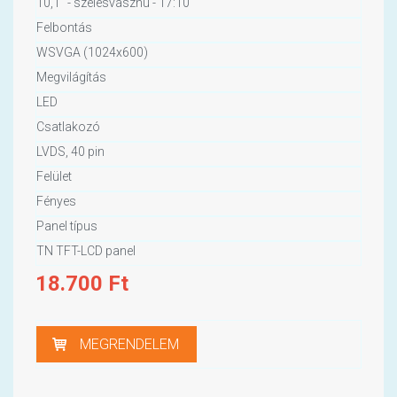
10,1" - szélesvásznú - 17:10
Felbontás
WSVGA (1024x600)
Megvilágítás
LED
Csatlakozó
LVDS, 40 pin
Felület
Fényes
Panel típus
TN TFT-LCD panel
18.700
Ft
MEGRENDELEM