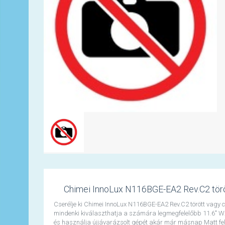
Chimei InnoLux N116BGE-EA2 Rev.C2 törött 
Cserélje ki Chimei InnoLux N116BGE-EA2 Rev.C2 törött vagy cs
mindenki kiválaszthatja a számára legmegfelelőbb 11.6" WX
és használja újjávarázsolt gépét akár már másnap Matt felü