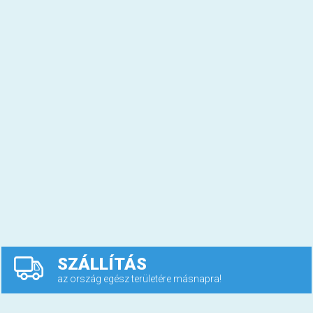
SZÁLLÍTÁS
az ország egész területére másnapra!