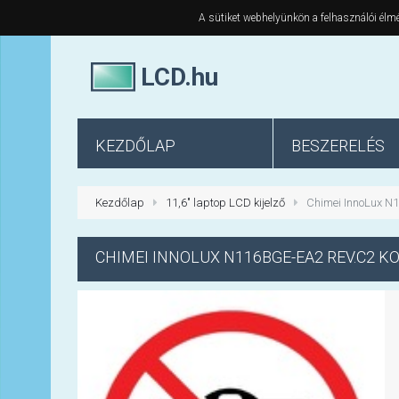
A sütiket webhelyünkön a felhasználói élmé
LCD.hu
KEZDŐLAP
BESZERELÉS
Kezdőlap
11,6" laptop LCD kijelző
Chimei InnoLux N1
CHIMEI INNOLUX
N116BGE-EA2 REV.C2 KO