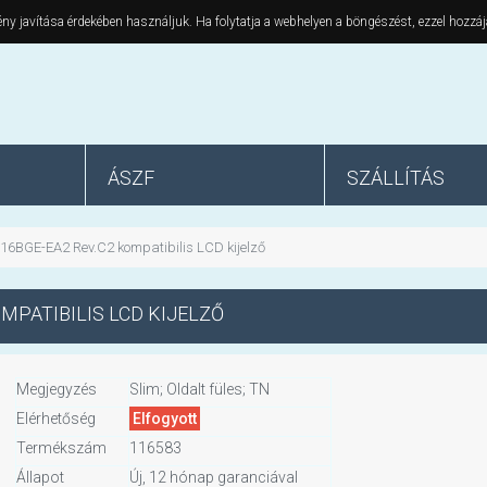
ny javítása érdekében használjuk. Ha folytatja a webhelyen a böngészést, ezzel hozzáj
ÁSZF
SZÁLLÍTÁS
16BGE-EA2 Rev.C2 kompatibilis LCD kijelző
MPATIBILIS LCD KIJELZŐ
Megjegyzés
Slim; Oldalt füles; TN
Elérhetőség
Elfogyott
Termékszám
116583
Állapot
Új, 12 hónap garanciával