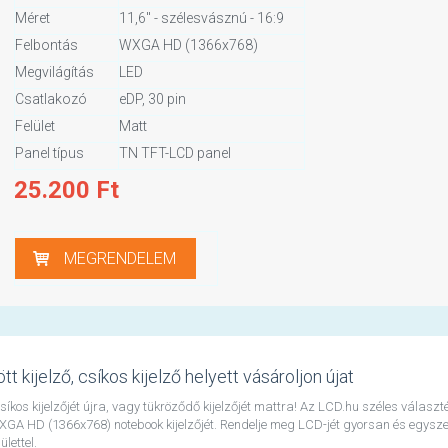
Méret
11,6" - szélesvásznú - 16:9
Felbontás
WXGA HD (1366x768)
Megvilágítás
LED
Csatlakozó
eDP, 30 pin
Felület
Matt
Panel típus
TN TFT-LCD panel
25.200
Ft
MEGRENDELEM
kijelző, csíkos kijelző helyett vásároljon újat
íkos kijelzőjét újra, vagy tükröződő kijelzőjét mattra! Az LCD.hu széles választ
GA HD (1366x768) notebook kijelzőjét. Rendelje meg LCD-jét gyorsan és egysze
lettel.