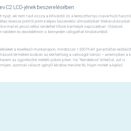
ev.C2 LCD-jének beszerelésében
 nyújt, aki nem riad vissza a kihívástól, és a kereszthornyú csavarhúzó haszná
jéhez kövesse pontról pontra képes beszerelési útmutatónkat! Webáruházunkat
áló e-mail és jelszó nélkül rendelhet tőlünk bármelyik napszakban. Oldalunk
ableten és okostelefonon is könnyedén válogathat kínálatunkból.
eléseket a következő munkanapon, mindössze 1.500 Ft-ért garantáltan kézbesít
házunk termékleírásában az elérhetőség a valóságot tükrözi – amennyiben a ki
 hanem az ügyintézőnk melletti polcon pihen. Ha “Rendelésre” érhető el, azt is
lyen, azonnali választ igénylő kérdése merülne fel, hívjon minket a kijelző