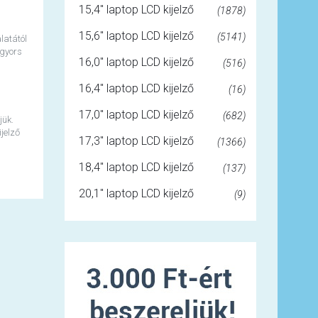
15,4" laptop LCD kijelző
(1878)
15,6" laptop LCD kijelző
(5141)
latától
 gyors
16,0" laptop LCD kijelző
(516)
16,4" laptop LCD kijelző
(16)
17,0" laptop LCD kijelző
(682)
jük.
jelző
17,3" laptop LCD kijelző
(1366)
18,4" laptop LCD kijelző
(137)
20,1" laptop LCD kijelző
(9)