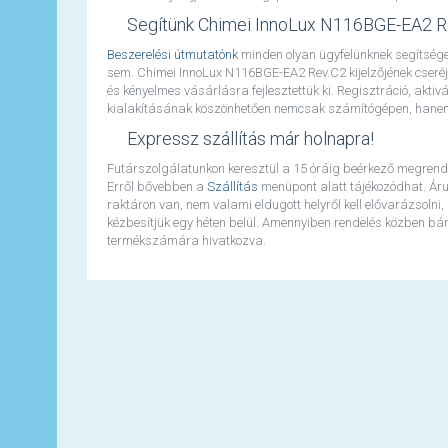
Segítünk Chimei InnoLux N116BGE-EA2 R
Beszerelési útmutatónk
minden olyan ügyfelünknek segítséget
sem. Chimei InnoLux N116BGE-EA2 Rev.C2 kijelzőjének cseré
és kényelmes vásárlásra fejlesztettük ki. Regisztráció, aktiv
kialakításának köszönhetően nemcsak számítógépen, hanem t
Expressz szállítás már holnapra!
Futárszolgálatunkon keresztül a 15 óráig beérkező megrend
Erről bővebben a
Szállítás
menüpont alatt tájékozódhat. Áru
raktáron van, nem valami eldugott helyről kell elővarázsolni,
kézbesítjük egy héten belül. Amennyiben rendelés közben bármi
termékszámára hivatkozva.