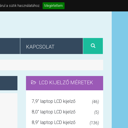
árul a sütik használatához.
Megértettem
KAPCSOLAT
LCD KIJELZŐ MÉRETEK
7,9" laptop LCD kijelző
(46)
8,0" laptop LCD kijelző
(5)
8,9" laptop LCD kijelző
(136)