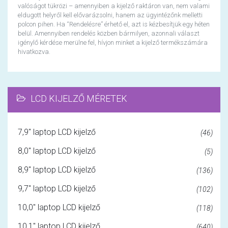
valóságot tükrözi – amennyiben a kijelző raktáron van, nem valami
eldugott helyről kell elővarázsolni, hanem az ügyintézőnk melletti
polcon pihen. Ha “Rendelésre” érhető el, azt is kézbesítjük egy héten
belül. Amennyiben rendelés közben bármilyen, azonnali választ
igénylő kérdése merülne fel, hívjon minket a kijelző termékszámára
hivatkozva.
LCD KIJELZŐ MÉRETEK
7,9" laptop LCD kijelző
(46)
8,0" laptop LCD kijelző
(5)
8,9" laptop LCD kijelző
(136)
9,7" laptop LCD kijelző
(102)
10,0" laptop LCD kijelző
(118)
10,1" laptop LCD kijelző
(640)