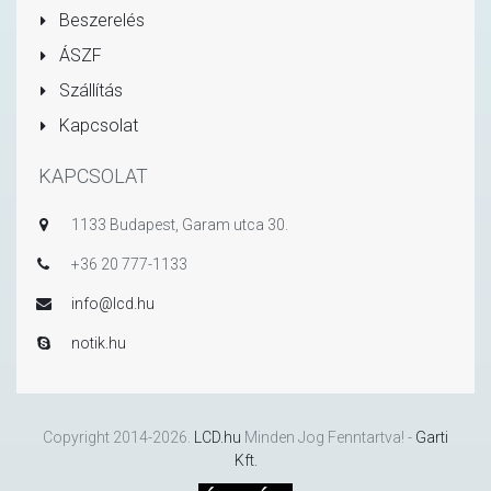
Beszerelés
ÁSZF
Szállítás
Kapcsolat
KAPCSOLAT
1133 Budapest, Garam utca 30.
+36 20 777-1133
info@lcd.hu
notik.hu
Copyright 2014-2026.
LCD.hu
Minden Jog Fenntartva! -
Garti
Kft.