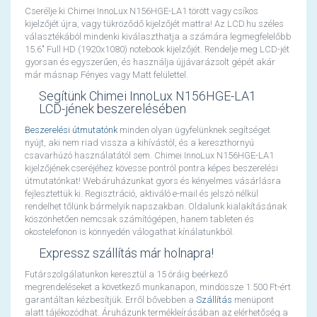
Cserélje ki Chimei InnoLux N156HGE-LA1 törött vagy csíkos
kijelzőjét újra, vagy tükröződő kijelzőjét mattra! Az LCD.hu széles
választékából mindenki kiválaszthatja a számára legmegfelelőbb
15.6" Full HD (1920x1080) notebook kijelzőjét. Rendelje meg LCD-jét
gyorsan és egyszerűen, és használja újjávarázsolt gépét akár
már másnap Fényes vagy Matt felülettel.
Segítünk Chimei InnoLux N156HGE-LA1
LCD-jének beszerelésében
Beszerelési útmutatónk
minden olyan ügyfelünknek segítséget
nyújt, aki nem riad vissza a kihívástól, és a kereszthornyú
csavarhúzó használatától sem. Chimei InnoLux N156HGE-LA1
kijelzőjének cseréjéhez kövesse pontról pontra képes beszerelési
útmutatónkat! Webáruházunkat gyors és kényelmes vásárlásra
fejlesztettük ki. Regisztráció, aktiváló e-mail és jelszó nélkül
rendelhet tőlünk bármelyik napszakban. Oldalunk kialakításának
köszönhetően nemcsak számítógépen, hanem tableten és
okostelefonon is könnyedén válogathat kínálatunkból.
Expressz szállítás már holnapra!
Futárszolgálatunkon keresztül a 15 óráig beérkező
megrendeléseket a következő munkanapon, mindössze 1.500 Ft-ért
garantáltan kézbesítjük. Erről bővebben a
Szállítás
menüpont
alatt tájékozódhat. Áruházunk termékleírásában az elérhetőség a