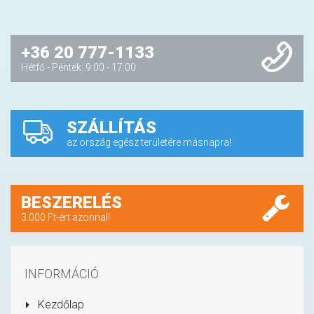
+36 20 777-1133
Hétfő - Péntek: 9:00 - 17:00
SZÁLLÍTÁS
az ország egész területére másnapra!
BESZERELÉS
3.000 Ft-ért azonnal!
INFORMÁCIÓ
Kezdőlap