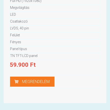
Full HD (1920x1080)
Megvilágítás
LED
Csatlakozó
LVDS, 40 pin
Felület
Fényes
Panel típus
TN TFT-LCD panel
59.900
Ft
MEGRENDELEM