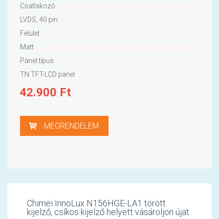
Csatlakozó
LVDS, 40 pin
Felület
Matt
Panel típus
TN TFT-LCD panel
42.900
Ft
MEGRENDELEM
Chimei InnoLux N156HGE-LA1 törött
kijelző, csíkos kijelző helyett vásároljon újat