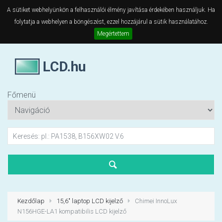
A sütiket webhelyünkön a felhasználói élmény javítása érdekében használjuk. Ha
folytatja a webhelyen a böngészést, ezzel hozzájárul a sütik használatához.
Megértettem
LCD.hu
Főmenü
Kezdőlap
15,6" laptop LCD kijelző
Chimei InnoLux
N156HGE-LA1 kompatibilis LCD kijelző