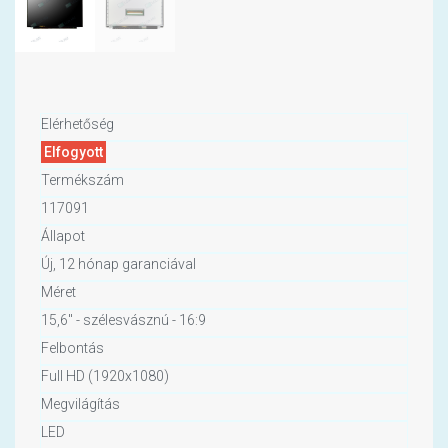
Elérhetőség
Elfogyott
Termékszám
117091
Állapot
Új, 12 hónap garanciával
Méret
15,6" - szélesvásznú - 16:9
Felbontás
Full HD (1920x1080)
Megvilágítás
LED