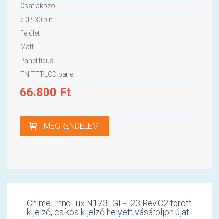
Csatlakozó
eDP, 30 pin
Felület
Matt
Panel típus
TN TFT-LCD panel
66.800
Ft
MEGRENDELEM
Chimei InnoLux N173FGE-E23 Rev.C2 törött
kijelző, csíkos kijelző helyett vásároljon újat