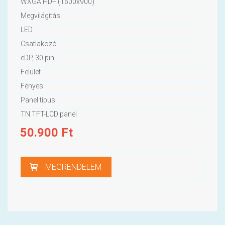
WXGA HD+ (1600x900)
Megvilágítás
LED
Csatlakozó
eDP, 30 pin
Felület
Fényes
Panel típus
TN TFT-LCD panel
50.900
Ft
MEGRENDELEM