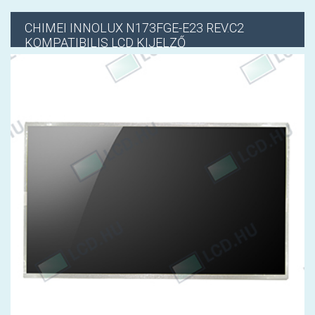
CHIMEI INNOLUX
N173FGE-E23 REV.C2
KOMPATIBILIS LCD KIJELZŐ