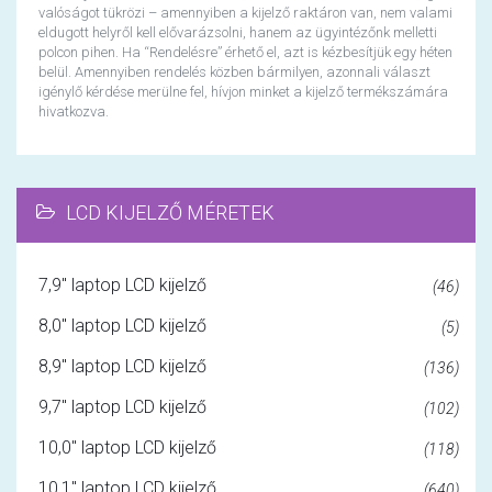
valóságot tükrözi – amennyiben a kijelző raktáron van, nem valami
eldugott helyről kell elővarázsolni, hanem az ügyintézőnk melletti
polcon pihen. Ha “Rendelésre” érhető el, azt is kézbesítjük egy héten
belül. Amennyiben rendelés közben bármilyen, azonnali választ
igénylő kérdése merülne fel, hívjon minket a kijelző termékszámára
hivatkozva.
LCD KIJELZŐ MÉRETEK
7,9" laptop LCD kijelző
(46)
8,0" laptop LCD kijelző
(5)
8,9" laptop LCD kijelző
(136)
9,7" laptop LCD kijelző
(102)
10,0" laptop LCD kijelző
(118)
10,1" laptop LCD kijelző
(640)