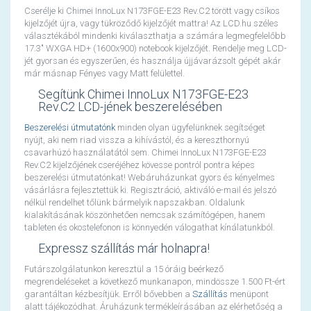
Cserélje ki Chimei InnoLux N173FGE-E23 Rev.C2 törött vagy csíkos
kijelzőjét újra, vagy tükröződő kijelzőjét mattra! Az LCD.hu széles
választékából mindenki kiválaszthatja a számára legmegfelelőbb
17.3" WXGA HD+ (1600x900) notebook kijelzőjét. Rendelje meg LCD-
jét gyorsan és egyszerűen, és használja újjávarázsolt gépét akár
már másnap Fényes vagy Matt felülettel.
Segítünk Chimei InnoLux N173FGE-E23
Rev.C2 LCD-jének beszerelésében
Beszerelési útmutatónk
minden olyan ügyfelünknek segítséget
nyújt, aki nem riad vissza a kihívástól, és a kereszthornyú
csavarhúzó használatától sem. Chimei InnoLux N173FGE-E23
Rev.C2 kijelzőjének cseréjéhez kövesse pontról pontra képes
beszerelési útmutatónkat! Webáruházunkat gyors és kényelmes
vásárlásra fejlesztettük ki. Regisztráció, aktiváló e-mail és jelszó
nélkül rendelhet tőlünk bármelyik napszakban. Oldalunk
kialakításának köszönhetően nemcsak számítógépen, hanem
tableten és okostelefonon is könnyedén válogathat kínálatunkból.
Expressz szállítás már holnapra!
Futárszolgálatunkon keresztül a 15 óráig beérkező
megrendeléseket a következő munkanapon, mindössze 1.500 Ft-ért
garantáltan kézbesítjük. Erről bővebben a
Szállítás
menüpont
alatt tájékozódhat. Áruházunk termékleírásában az elérhetőség a