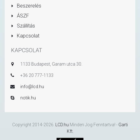
Beszerelés
ÁSZF
Szállítás
Kapcsolat
KAPCSOLAT
1133 Budapest, Garam utca 30.
+36 20 777-1133
info@lcd.hu
notik.hu
Copyright 2014-2026.
LCD.hu
Minden Jog Fenntartva! -
Garti
Kft.