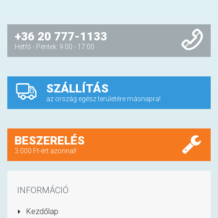
+36 20 777-1133
Hétfő - Péntek: 9:00 - 17:00
SZÁLLÍTÁS
az ország egész területére másnapra!
BESZERELÉS
3.000 Ft-ért azonnal!
INFORMÁCIÓ
Kezdőlap