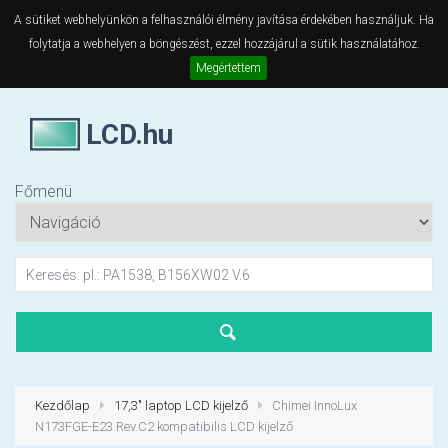
A sütiket webhelyünkön a felhasználói élmény javítása érdekében használjuk. Ha
folytatja a webhelyen a böngészést, ezzel hozzájárul a sütik használatához.
Megértettem
LCD.hu
Főmenü
Kezdőlap
17,3" laptop LCD kijelző
Chimei InnoLux
N173FGE-E23 Rev.C2 kompatibilis LCD kijelző