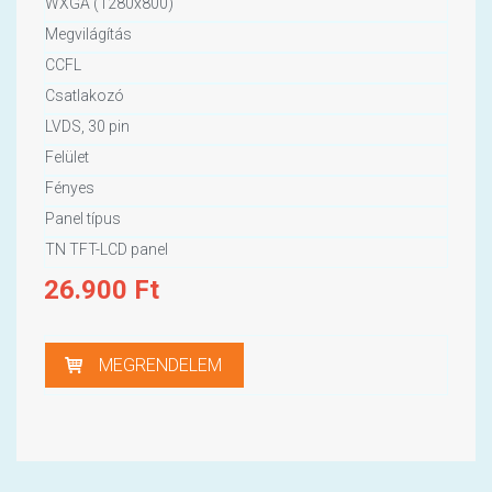
WXGA (1280x800)
Megvilágítás
CCFL
Csatlakozó
LVDS, 30 pin
Felület
Fényes
Panel típus
TN TFT-LCD panel
26.900
Ft
MEGRENDELEM