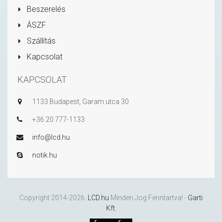
Beszerelés
ÁSZF
Szállítás
Kapcsolat
KAPCSOLAT
1133 Budapest, Garam utca 30.
+36 20 777-1133
info@lcd.hu
notik.hu
Copyright 2014-2026.
LCD.hu
Minden Jog Fenntartva! -
Garti
Kft.