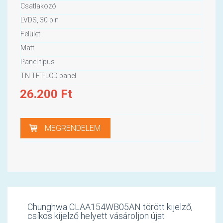
Csatlakozó
LVDS, 30 pin
Felület
Matt
Panel típus
TN TFT-LCD panel
26.200
Ft
MEGRENDELEM
Chunghwa CLAA154WB05AN törött kijelző,
csíkos kijelző helyett vásároljon újat