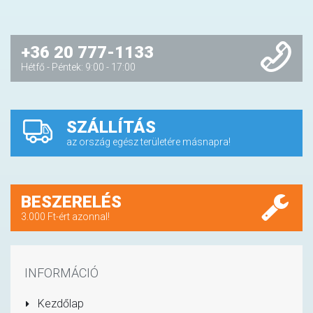
+36 20 777-1133
Hétfő - Péntek: 9:00 - 17:00
SZÁLLÍTÁS
az ország egész területére másnapra!
BESZERELÉS
3.000 Ft-ért azonnal!
INFORMÁCIÓ
Kezdőlap