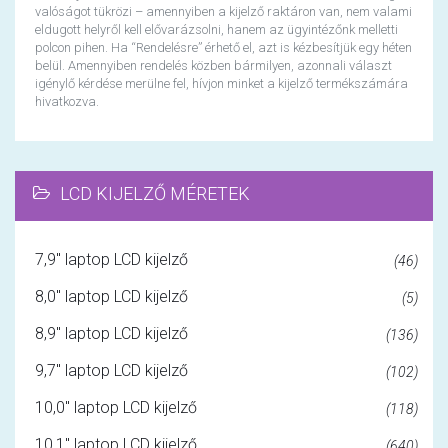
valóságot tükrözi – amennyiben a kijelző raktáron van, nem valami
eldugott helyről kell elővarázsolni, hanem az ügyintézőnk melletti
polcon pihen. Ha “Rendelésre” érhető el, azt is kézbesítjük egy héten
belül. Amennyiben rendelés közben bármilyen, azonnali választ
igénylő kérdése merülne fel, hívjon minket a kijelző termékszámára
hivatkozva.
LCD KIJELZŐ MÉRETEK
7,9" laptop LCD kijelző
(46)
8,0" laptop LCD kijelző
(5)
8,9" laptop LCD kijelző
(136)
9,7" laptop LCD kijelző
(102)
10,0" laptop LCD kijelző
(118)
10,1" laptop LCD kijelző
(640)