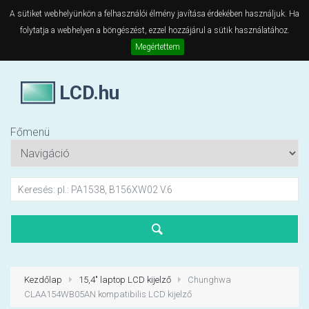
A sütiket webhelyünkön a felhasználói élmény javítása érdekében használjuk. Ha
folytatja a webhelyen a böngészést, ezzel hozzájárul a sütik használatához.
Megértettem
LCD.hu
Főmenü
Kezdőlap
15,4" laptop LCD kijelző
Chunghwa
CLAA154WB05AN kompatibilis LCD kijelző