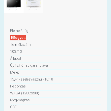
Elérhetőség
Elfogyott
Termékszám
103712
Állapot
Új, 12 hónap garanciával
Méret
15,4" - szélesvásznú - 16:10
Felbontás
WXGA (1280x800)
Megvilágítás
CCFL