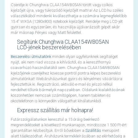
Cserélje ki Chunghwa CLAA154WB05AN törött vagy csíkos
kijelzőjét újra, vagy tükröződő kijelzőjét mattra! Az LCD.hu széles
választékából mindenki kiválaszthatja a számára legmegfelelőbb
15.4" WXGA (1280x800) notebook kijelzőjét. Rendelje meg LCD-jét
gyorsan és egyszerűen, és használja újjávarázsolt gépét akár
már másnap Fényes vagy Matt felülettel.
Segítünk Chunghwa CLAA154WB05AN
LCD-jének beszerelésében
Beszerelési útmutatónk
minden olyan ügyfelünknek segítséget
nyújt, aki nem riad vissza a kihívástól, és a kereszthornyú
csavarhúzó használatától sem. Chunghwa CLAA154WB05AN
kijelzőjének cseréjéhez kövesse pontról pontra képes beszerelési
útmutatónkat! Webáruházunkat gyors és kényelmes vásárlásra
fejlesztettük ki. Regisztráció, aktiváló e-mail és jelszó nélkül
rendelhet tőlünk bármelyik napszakban. Oldalunk kialakításának
köszönhetően nemcsak számítógépen, hanem tableten és
okostelefonon is könnyedén válogathat kínálatunkból.
Expressz szállítás már holnapra!
Futárszolgálatunkon keresztül a 15 óráig beérkező
megrendeléseket a következő munkanapon, mindössze 1.500 Ft-ért
garantáltan kézbesítjük. Erről bővebben a
Szállítás
menüpont
alatt tájékozódhat. Áruházunk termékleírásában az elérhetőség a