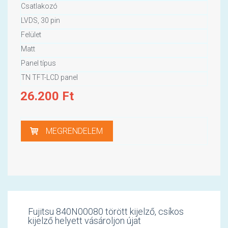
Csatlakozó
LVDS, 30 pin
Felület
Matt
Panel típus
TN TFT-LCD panel
26.200
Ft
MEGRENDELEM
Fujitsu 840N00080 törött kijelző, csíkos
kijelző helyett vásároljon újat