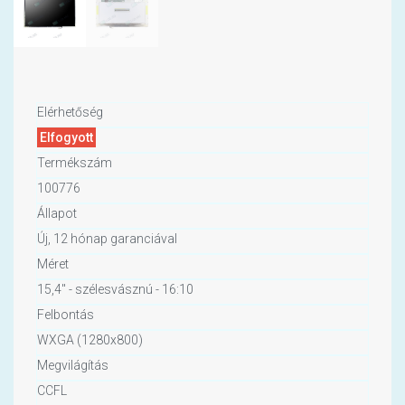
Elérhetőség
Elfogyott
Termékszám
100776
Állapot
Új, 12 hónap garanciával
Méret
15,4" - szélesvásznú - 16:10
Felbontás
WXGA (1280x800)
Megvilágítás
CCFL