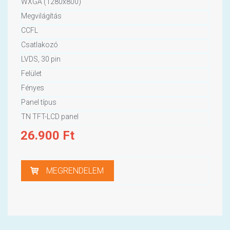
WXGA (1280x800)
Megvilágítás
CCFL
Csatlakozó
LVDS, 30 pin
Felület
Fényes
Panel típus
TN TFT-LCD panel
26.900
Ft
MEGRENDELEM