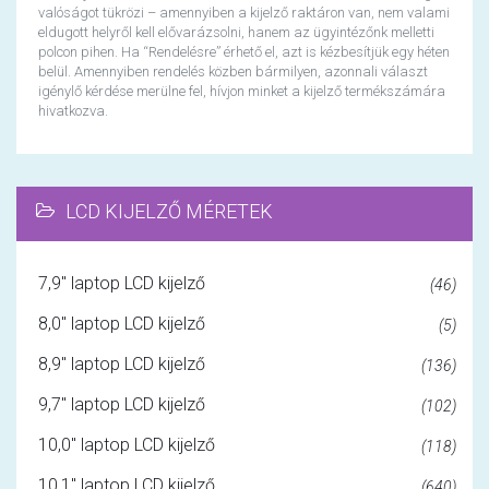
valóságot tükrözi – amennyiben a kijelző raktáron van, nem valami
eldugott helyről kell elővarázsolni, hanem az ügyintézőnk melletti
polcon pihen. Ha “Rendelésre” érhető el, azt is kézbesítjük egy héten
belül. Amennyiben rendelés közben bármilyen, azonnali választ
igénylő kérdése merülne fel, hívjon minket a kijelző termékszámára
hivatkozva.
LCD KIJELZŐ MÉRETEK
7,9" laptop LCD kijelző
(46)
8,0" laptop LCD kijelző
(5)
8,9" laptop LCD kijelző
(136)
9,7" laptop LCD kijelző
(102)
10,0" laptop LCD kijelző
(118)
10,1" laptop LCD kijelző
(640)