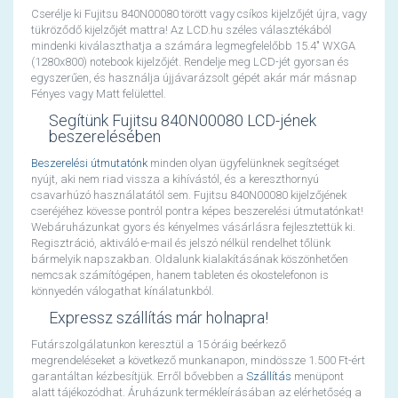
Cserélje ki Fujitsu 840N00080 törött vagy csíkos kijelzőjét újra, vagy
tükröződő kijelzőjét mattra! Az LCD.hu széles választékából
mindenki kiválaszthatja a számára legmegfelelőbb 15.4" WXGA
(1280x800) notebook kijelzőjét. Rendelje meg LCD-jét gyorsan és
egyszerűen, és használja újjávarázsolt gépét akár már másnap
Fényes vagy Matt felülettel.
Segítünk Fujitsu 840N00080 LCD-jének
beszerelésében
Beszerelési útmutatónk
minden olyan ügyfelünknek segítséget
nyújt, aki nem riad vissza a kihívástól, és a kereszthornyú
csavarhúzó használatától sem. Fujitsu 840N00080 kijelzőjének
cseréjéhez kövesse pontról pontra képes beszerelési útmutatónkat!
Webáruházunkat gyors és kényelmes vásárlásra fejlesztettük ki.
Regisztráció, aktiváló e-mail és jelszó nélkül rendelhet tőlünk
bármelyik napszakban. Oldalunk kialakításának köszönhetően
nemcsak számítógépen, hanem tableten és okostelefonon is
könnyedén válogathat kínálatunkból.
Expressz szállítás már holnapra!
Futárszolgálatunkon keresztül a 15 óráig beérkező
megrendeléseket a következő munkanapon, mindössze 1.500 Ft-ért
garantáltan kézbesítjük. Erről bővebben a
Szállítás
menüpont
alatt tájékozódhat. Áruházunk termékleírásában az elérhetőség a