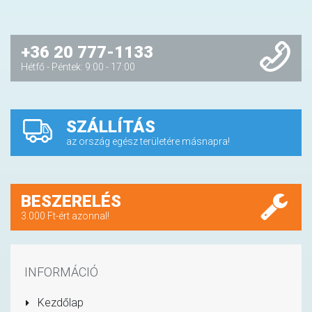
+36 20 777-1133
Hétfő - Péntek: 9:00 - 17:00
SZÁLLÍTÁS
az ország egész területére másnapra!
BESZERELÉS
3.000 Ft-ért azonnal!
INFORMÁCIÓ
Kezdőlap