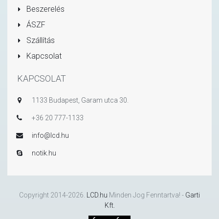
Beszerelés
ÁSZF
Szállítás
Kapcsolat
KAPCSOLAT
1133 Budapest, Garam utca 30.
+36 20 777-1133
info@lcd.hu
notik.hu
Copyright 2014-2026.
LCD.hu
Minden Jog Fenntartva! -
Garti
Kft.