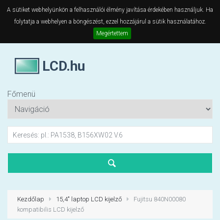
A sütiket webhelyünkön a felhasználói élmény javítása érdekében használjuk. Ha
folytatja a webhelyen a böngészést, ezzel hozzájárul a sütik használatához.
Megértettem
LCD.hu
Főmenü
Kezdőlap
15,4" laptop LCD kijelző
Fujitsu 840N00080
kompatibilis LCD kijelző