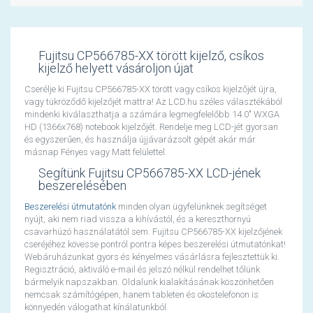
Fujitsu CP566785-XX törött kijelző, csíkos
kijelző helyett vásároljon újat
Cserélje ki Fujitsu CP566785-XX törött vagy csíkos kijelzőjét újra,
vagy tükröződő kijelzőjét mattra! Az LCD.hu széles választékából
mindenki kiválaszthatja a számára legmegfelelőbb 14.0" WXGA
HD (1366x768) notebook kijelzőjét. Rendelje meg LCD-jét gyorsan
és egyszerűen, és használja újjávarázsolt gépét akár már
másnap Fényes vagy Matt felülettel.
Segítünk Fujitsu CP566785-XX LCD-jének
beszerelésében
Beszerelési útmutatónk
minden olyan ügyfelünknek segítséget
nyújt, aki nem riad vissza a kihívástól, és a kereszthornyú
csavarhúzó használatától sem. Fujitsu CP566785-XX kijelzőjének
cseréjéhez kövesse pontról pontra képes beszerelési útmutatónkat!
Webáruházunkat gyors és kényelmes vásárlásra fejlesztettük ki.
Regisztráció, aktiváló e-mail és jelszó nélkül rendelhet tőlünk
bármelyik napszakban. Oldalunk kialakításának köszönhetően
nemcsak számítógépen, hanem tableten és okostelefonon is
könnyedén válogathat kínálatunkból.