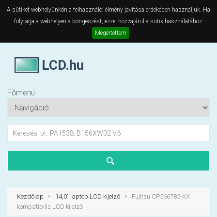
A sütiket webhelyünkön a felhasználói élmény javítása érdekében használjuk. Ha
folytatja a webhelyen a böngészést, ezzel hozzájárul a sütik használatához.
Megértettem
LCD.hu
Főmenü
Kezdőlap
14,0" laptop LCD kijelző
Fujitsu CP566785-XX
kompatibilis LCD kijelző