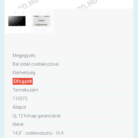
Megjegyzés
Bal oldali csatlakozóval
Elérhetőség
Elfogyott
Termékszám
110372
Állapot
Új, 12 hónap garanciával
Méret
14,0" - szélesvásznú - 16:9