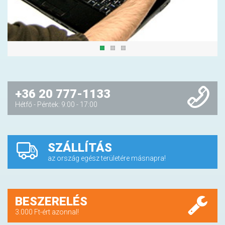
+36 20 777-1133
Hétfő - Péntek: 9:00 - 17:00
SZÁLLÍTÁS
az ország egész területére másnapra!
BESZERELÉS
3.000 Ft-ért azonnal!