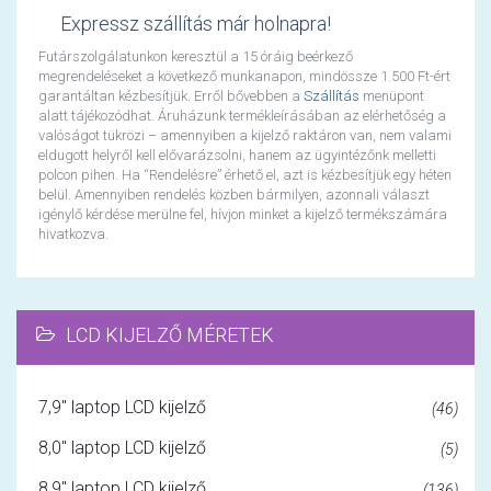
Expressz szállítás már holnapra!
Futárszolgálatunkon keresztül a 15 óráig beérkező
megrendeléseket a következő munkanapon, mindössze 1.500 Ft-ért
garantáltan kézbesítjük. Erről bővebben a
Szállítás
menüpont
alatt tájékozódhat. Áruházunk termékleírásában az elérhetőség a
valóságot tükrözi – amennyiben a kijelző raktáron van, nem valami
eldugott helyről kell elővarázsolni, hanem az ügyintézőnk melletti
polcon pihen. Ha “Rendelésre” érhető el, azt is kézbesítjük egy héten
belül. Amennyiben rendelés közben bármilyen, azonnali választ
igénylő kérdése merülne fel, hívjon minket a kijelző termékszámára
hivatkozva.
LCD KIJELZŐ MÉRETEK
7,9" laptop LCD kijelző
(46)
8,0" laptop LCD kijelző
(5)
8,9" laptop LCD kijelző
(136)