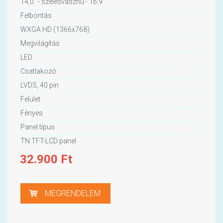
14,0" - szélesvásznú - 16:9
Felbontás
WXGA HD (1366x768)
Megvilágítás
LED
Csatlakozó
LVDS, 40 pin
Felület
Fényes
Panel típus
TN TFT-LCD panel
32.900
Ft
MEGRENDELEM