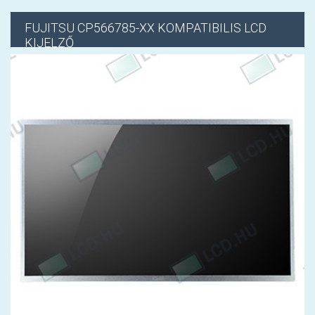
FUJITSU
CP566785-XX KOMPATIBILIS LCD
KIJELZŐ