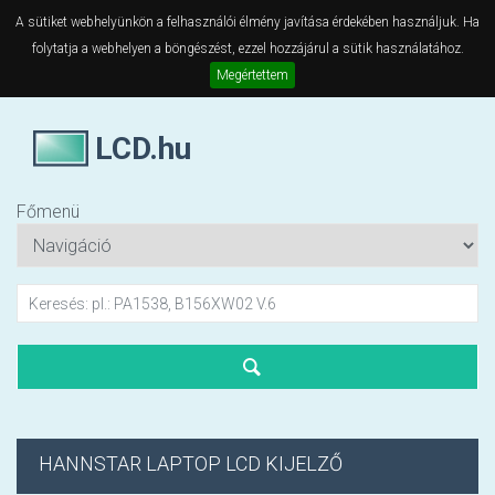
A sütiket webhelyünkön a felhasználói élmény javítása érdekében használjuk. Ha
folytatja a webhelyen a böngészést, ezzel hozzájárul a sütik használatához.
Megértettem
LCD.hu
Főmenü
HANNSTAR LAPTOP LCD KIJELZŐ