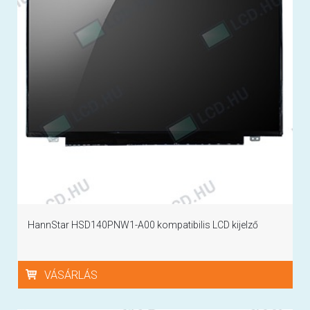
HannStar HSD140PNW1-A00 kompatibilis LCD kijelző
VÁSÁRLÁS