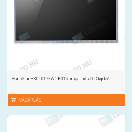
HannStar HSD101PFW1-B01 kompatibilis LCD kijelző
VÁSÁRLÁS