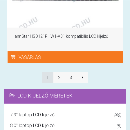
HannStar HSD121PHW1-A01 kompatibilis LCD kijelző
VÁSÁRLÁS
1
2
3
LCD KIJELZŐ MÉRETEK
7,9" laptop LCD kijelző
(46)
8,0" laptop LCD kijelző
(5)