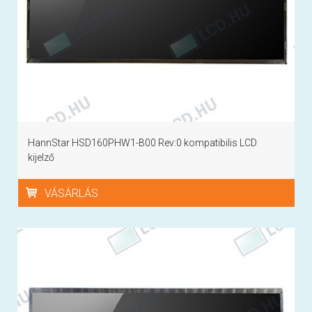
HannStar HSD160PHW1-B00 Rev:0 kompatibilis LCD
kijelző
VÁSÁRLÁS