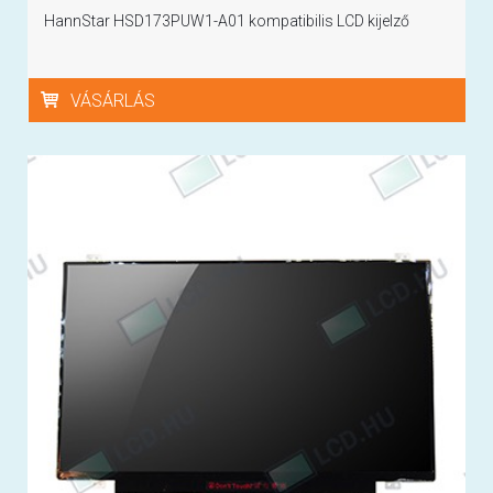
HannStar HSD173PUW1-A01 kompatibilis LCD kijelző
VÁSÁRLÁS