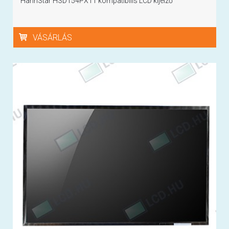
HannStar HSD154PX11 kompatibilis LCD kijelző
VÁSÁRLÁS