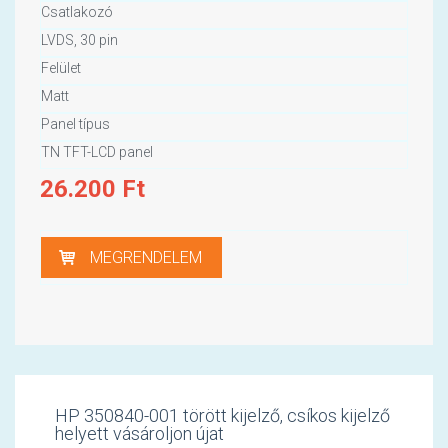
Csatlakozó
LVDS, 30 pin
Felület
Matt
Panel típus
TN TFT-LCD panel
26.200
Ft
MEGRENDELEM
HP 350840-001 törött kijelző, csíkos kijelző
helyett vásároljon újat