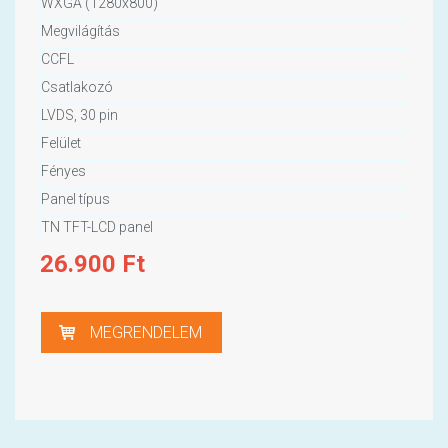
WXGA (1280x800)
Megvilágítás
CCFL
Csatlakozó
LVDS, 30 pin
Felület
Fényes
Panel típus
TN TFT-LCD panel
26.900
Ft
MEGRENDELEM