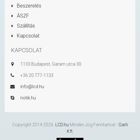
Beszerelés
ÁSZF
Szállítás
Kapcsolat
KAPCSOLAT
1133 Budapest, Garam utca 30.
+36 20 777-1133
info@lcd.hu
notik.hu
Copyright 2014-2026.
LCD.hu
Minden Jog Fenntartva! -
Garti
Kft.