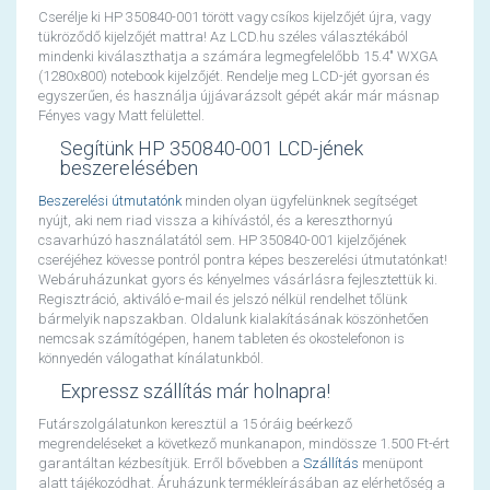
Cserélje ki HP 350840-001 törött vagy csíkos kijelzőjét újra, vagy
tükröződő kijelzőjét mattra! Az LCD.hu széles választékából
mindenki kiválaszthatja a számára legmegfelelőbb 15.4" WXGA
(1280x800) notebook kijelzőjét. Rendelje meg LCD-jét gyorsan és
egyszerűen, és használja újjávarázsolt gépét akár már másnap
Fényes vagy Matt felülettel.
Segítünk HP 350840-001 LCD-jének
beszerelésében
Beszerelési útmutatónk
minden olyan ügyfelünknek segítséget
nyújt, aki nem riad vissza a kihívástól, és a kereszthornyú
csavarhúzó használatától sem. HP 350840-001 kijelzőjének
cseréjéhez kövesse pontról pontra képes beszerelési útmutatónkat!
Webáruházunkat gyors és kényelmes vásárlásra fejlesztettük ki.
Regisztráció, aktiváló e-mail és jelszó nélkül rendelhet tőlünk
bármelyik napszakban. Oldalunk kialakításának köszönhetően
nemcsak számítógépen, hanem tableten és okostelefonon is
könnyedén válogathat kínálatunkból.
Expressz szállítás már holnapra!
Futárszolgálatunkon keresztül a 15 óráig beérkező
megrendeléseket a következő munkanapon, mindössze 1.500 Ft-ért
garantáltan kézbesítjük. Erről bővebben a
Szállítás
menüpont
alatt tájékozódhat. Áruházunk termékleírásában az elérhetőség a