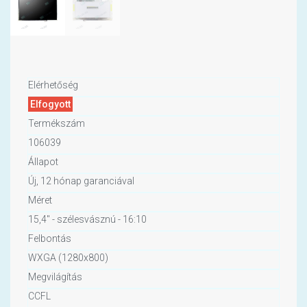
Elérhetőség
Elfogyott
Termékszám
106039
Állapot
Új, 12 hónap garanciával
Méret
15,4" - szélesvásznú - 16:10
Felbontás
WXGA (1280x800)
Megvilágítás
CCFL