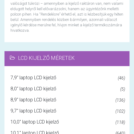
valóságot tükrözi – amennyiben a kijelző raktáron van, nem valami
eldugott helyről kell elővarázsolni, hanem az ügyintézőnk melletti
polcon pihen. Ha “Rendelésre” érhető el, azt is kézbesítjük egy héten
belül. Amennyiben rendelés közben bármilyen, azonnali választ
igénylő kérdése merülne fel, hívjon minket a kijelző termékszámára
hivatkozva.
LCD KIJELZŐ MÉRETEK
7,9" laptop LCD kijelző
(46)
8,0" laptop LCD kijelző
(5)
8,9" laptop LCD kijelző
(136)
9,7" laptop LCD kijelző
(102)
10,0" laptop LCD kijelző
(118)
10,1" laptop LCD kijelző
(640)