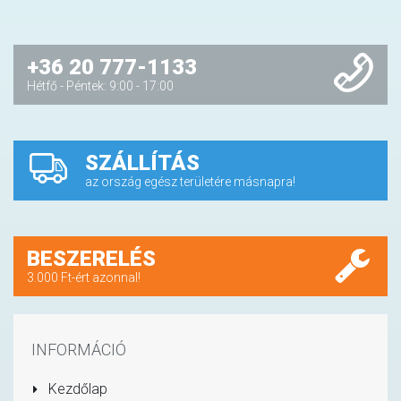
+36 20 777-1133
Hétfő - Péntek: 9:00 - 17:00
SZÁLLÍTÁS
az ország egész területére másnapra!
BESZERELÉS
3.000 Ft-ért azonnal!
INFORMÁCIÓ
Kezdőlap