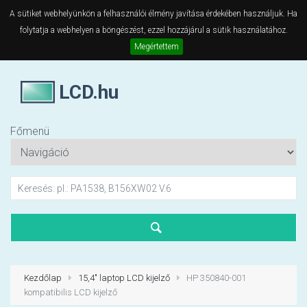
A sütiket webhelyünkön a felhasználói élmény javítása érdekében használjuk. Ha
folytatja a webhelyen a böngészést, ezzel hozzájárul a sütik használatához.
Megértettem
LCD.hu
Főmenü
Kezdőlap
15,4" laptop LCD kijelző
HP 350840-001
kompatibilis LCD kijelző