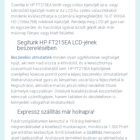
Cserélje ki HP FT215EA törött vagy csíkos kijelzőjét újra, vagy
tükröződő kijelzőjét mattra! Az LCD.hu széles választékából
mindenki kiválaszthatja a számára legmegfelelőbb 16.0" WXGA
HD (1366x768) notebook kijelzőjét. Rendelje meg LCD-jét gyorsan
és egyszerűen, és használja újjávarázsolt gépét akár már
másnap Fényes vagy Matt felülettel.
Segítünk HP FT215EA LCD-jének
beszerelésében
Beszerelési útmutatónk
minden olyan ügyfelünknek segítséget
nyújt, aki nem riad vissza a kihívástól, és a kereszthornyú
csavarhúzó használatától sem. HP FT215EA kijelzőjének
cseréjéhez kövesse pontról pontra képes beszerelési útmutatónkat!
Webáruházunkat gyors és kényelmes vásárlásra fejlesztettük ki.
Regisztráció, aktiváló e-mail és jelszó nélkül rendelhet tőlünk
bármelyik napszakban. Oldalunk kialakításának köszönhetően
nemcsak számítógépen, hanem tableten és okostelefonon is
könnyedén válogathat kínálatunkból.
Expressz szállítás már holnapra!
Futárszolgálatunkon keresztül a 15 óráig beérkező
megrendeléseket a következő munkanapon, mindössze 1.500 Ft-ért
garantáltan kézbesítjük. Erről bővebben a
Szállítás
menüpont
alatt tájékozódhat. Áruházunk termékleírásában az elérhetőség a