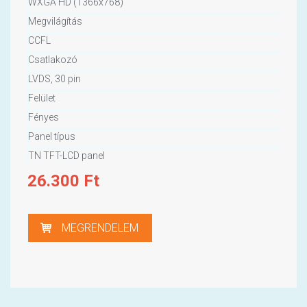
WXGA HD (1366x768)
Megvilágítás
CCFL
Csatlakozó
LVDS, 30 pin
Felület
Fényes
Panel típus
TN TFT-LCD panel
26.300
Ft
MEGRENDELEM