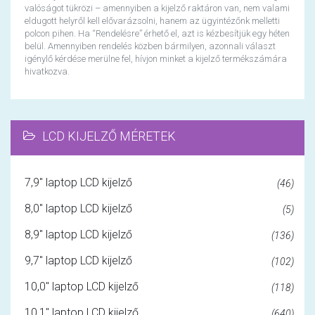
valóságot tükrözi – amennyiben a kijelző raktáron van, nem valami
eldugott helyről kell elővarázsolni, hanem az ügyintézőnk melletti
polcon pihen. Ha “Rendelésre” érhető el, azt is kézbesítjük egy héten
belül. Amennyiben rendelés közben bármilyen, azonnali választ
igénylő kérdése merülne fel, hívjon minket a kijelző termékszámára
hivatkozva.
LCD KIJELZŐ MÉRETEK
7,9" laptop LCD kijelző
(46)
8,0" laptop LCD kijelző
(5)
8,9" laptop LCD kijelző
(136)
9,7" laptop LCD kijelző
(102)
10,0" laptop LCD kijelző
(118)
10,1" laptop LCD kijelző
(640)