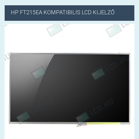
HP
FT215EA KOMPATIBILIS LCD KIJELZŐ