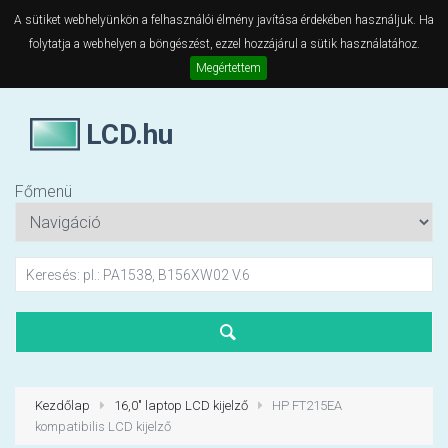
A sütiket webhelyünkön a felhasználói élmény javítása érdekében használjuk. Ha
folytatja a webhelyen a böngészést, ezzel hozzájárul a sütik használatához.
Megértettem
LCD.hu
Főmenü
Kezdőlap
16,0" laptop LCD kijelző
HP FT215EA
kompatibilis LCD kijelző