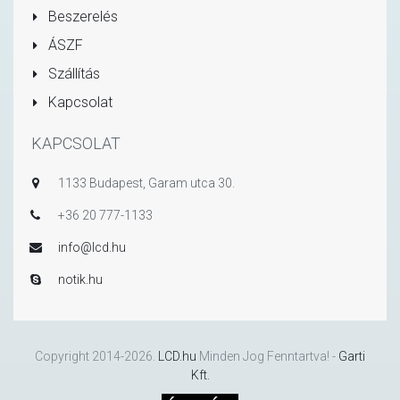
Beszerelés
ÁSZF
Szállítás
Kapcsolat
KAPCSOLAT
1133 Budapest, Garam utca 30.
+36 20 777-1133
info@lcd.hu
notik.hu
Copyright 2014-2026.
LCD.hu
Minden Jog Fenntartva! -
Garti
Kft.