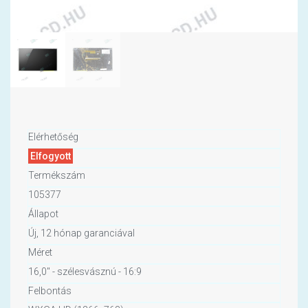
Elérhetőség
Elfogyott
Termékszám
105377
Állapot
Új, 12 hónap garanciával
Méret
16,0" - szélesvásznú - 16:9
Felbontás