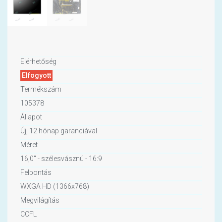
Elérhetőség
Elfogyott
Termékszám
105378
Állapot
Új, 12 hónap garanciával
Méret
16,0" - szélesvásznú - 16:9
Felbontás
WXGA HD (1366x768)
Megvilágítás
CCFL