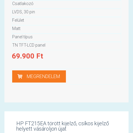
Csatlakozó
LVDS, 30 pin
Felület
Matt
Panel típus
TN TFT-LCD panel
69.900
Ft
MEGRENDELEM
HP FT215EA törött kijelző, csíkos kijelző
helyett vásároljon újat