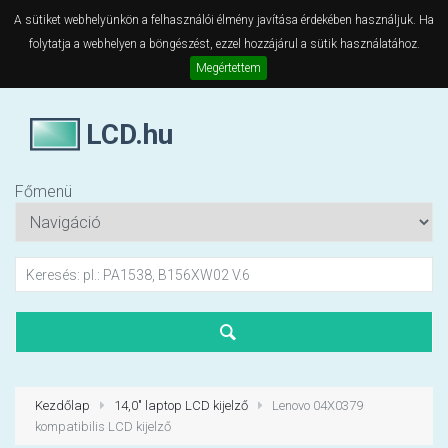
A sütiket webhelyünkön a felhasználói élmény javítása érdekében használjuk. Ha
folytatja a webhelyen a böngészést, ezzel hozzájárul a sütik használatához.
Megértettem
LCD.hu
Főmenü
Kezdőlap
14,0" laptop LCD kijelző
Lenovo 04X0379
kompatibilis LCD kijelző