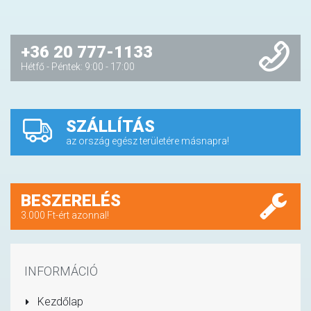
+36 20 777-1133
Hétfő - Péntek: 9:00 - 17:00
SZÁLLÍTÁS
az ország egész területére másnapra!
BESZERELÉS
3.000 Ft-ért azonnal!
INFORMÁCIÓ
Kezdőlap