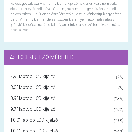
valóságot tükrözi – amennyiben a kijelző raktáron van, nem valami
eldugott helyről kell elővarázsolni, hanem az ügyintézőnk melletti
polcon pihen. Ha “Rendelésre” érhető el, azt is kézbesítjük egy héten
belül. Amennyiben rendelés közben bármilyen, azonnali választ
igénylő kérdése merülne fel, hívjon minket a kijelző termékszámára
hivatkozva.
LCD KIJELZŐ MÉRETEK
7,9" laptop LCD kijelző
(46)
8,0" laptop LCD kijelző
(5)
8,9" laptop LCD kijelző
(136)
9,7" laptop LCD kijelző
(102)
10,0" laptop LCD kijelző
(118)
10,1" laptop LCD kijelző
(640)