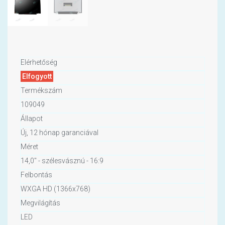
Elérhetőség
Elfogyott
Termékszám
109049
Állapot
Új, 12 hónap garanciával
Méret
14,0" - szélesvásznú - 16:9
Felbontás
WXGA HD (1366x768)
Megvilágítás
LED