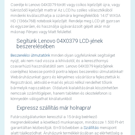
Cserélje ki Lenovo 04X0379 törött vagy csíkos kijelzőjét újra, vagy
tükröződő kijelzőjét mattra! Az LCD.hu széles választékából
mindenki kiválaszthatja a számára legmegfelelőbb 14.0" WXGA
HD (1366x768) notebook kijelzőjét. Rendelje meg LCD-jét gyorsan
és egyszerűen, és használja újjávarázsolt gépét akár már
másnap Fényes vagy Matt felülettel.
Segítünk Lenovo 04X0379 LCD-jének
beszerelésében
Beszerelési útmutatónk
minden olyan ügyfelünknek segítséget
nyújt, aki nem riad vissza a kihívástól, és a kereszthornyú
csavarhúzó használatától sem. Lenovo 04X0379 kijelzőjének
cseréjéhez kövesse pontról pontra képes beszerelési útmutatónkat!
Webáruházunkat gyors és kényelmes vásárlásra fejlesztettük ki.
Regisztráció, aktiváló e-mail és jelszó nélkül rendelhet tőlünk
bármelyik napszakban. Oldalunk kialakításának köszönhetően
nemcsak számítógépen, hanem tableten és okostelefonon is
könnyedén válogathat kínálatunkból.
Expressz szállítás már holnapra!
Futárszolgálatunkon keresztül a 15 óráig beérkező
megrendeléseket a következő munkanapon, mindössze 1.500 Ft-ért
garantáltan kézbesítjük. Erről bővebben a
Szállítás
menüpont
alatt tájékozódhat. Áruházunk termékleírásában az elérhetőség a