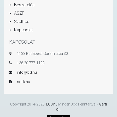
Beszerelés
ÁSZF
Szállítás
Kapcsolat
KAPCSOLAT
1133 Budapest, Garam utca 30.
+36 20 777-1133
info@lcd.hu
notik.hu
Copyright 2014-2026.
LCD.hu
Minden Jog Fenntartva! -
Garti
Kft.