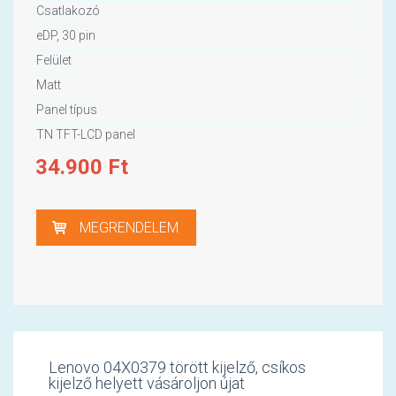
Csatlakozó
eDP, 30 pin
Felület
Matt
Panel típus
TN TFT-LCD panel
34.900
Ft
MEGRENDELEM
Lenovo 04X0379 törött kijelző, csíkos
kijelző helyett vásároljon újat