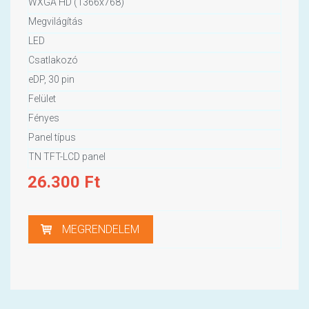
WXGA HD (1366x768)
Megvilágítás
LED
Csatlakozó
eDP, 30 pin
Felület
Fényes
Panel típus
TN TFT-LCD panel
26.300
Ft
MEGRENDELEM