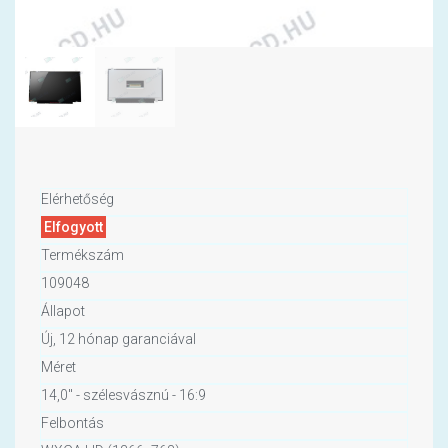
Elérhetőség
Elfogyott
Termékszám
109048
Állapot
Új, 12 hónap garanciával
Méret
14,0" - szélesvásznú - 16:9
Felbontás