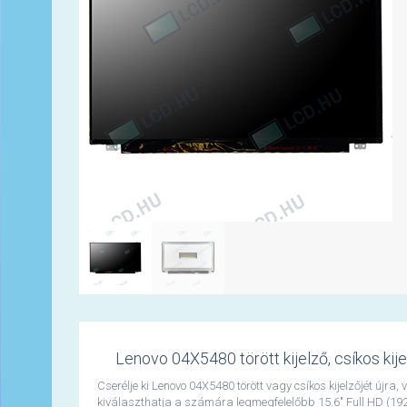
Lenovo 04X5480 törött kijelző, csíkos kije
Cserélje ki Lenovo 04X5480 törött vagy csíkos kijelzőjét újra
kiválaszthatja a számára legmegfelelőbb 15.6" Full HD (192