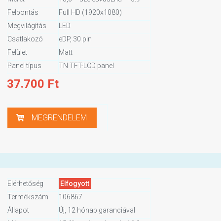
Felbontás
Full HD (1920x1080)
Megvilágítás
LED
Csatlakozó
eDP, 30 pin
Felület
Matt
Panel típus
TN TFT-LCD panel
37.700
Ft
MEGRENDELEM
Elérhetőség
Elfogyott
Termékszám
106867
Állapot
Új, 12 hónap garanciával