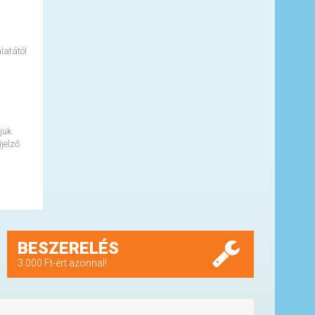
latától
jük.
jelző
BESZERELÉS
3.000 Ft-ért azonnal!