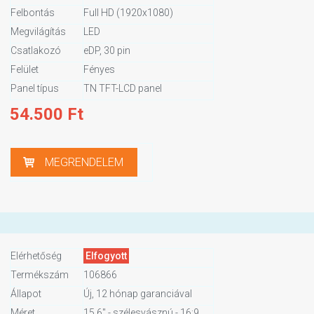
Felbontás
Full HD (1920x1080)
Megvilágítás
LED
Csatlakozó
eDP, 30 pin
Felület
Fényes
Panel típus
TN TFT-LCD panel
54.500
Ft
MEGRENDELEM
Elérhetőség
Elfogyott
Termékszám
106866
Állapot
Új, 12 hónap garanciával
Méret
15,6" - szélesvásznú - 16:9