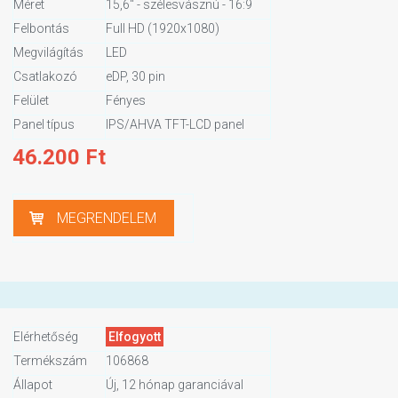
Méret
15,6" - szélesvásznú - 16:9
Felbontás
Full HD (1920x1080)
Megvilágítás
LED
Csatlakozó
eDP, 30 pin
Felület
Fényes
Panel típus
IPS/AHVA TFT-LCD panel
46.200
Ft
MEGRENDELEM
Elérhetőség
Elfogyott
Termékszám
106868
Állapot
Új, 12 hónap garanciával