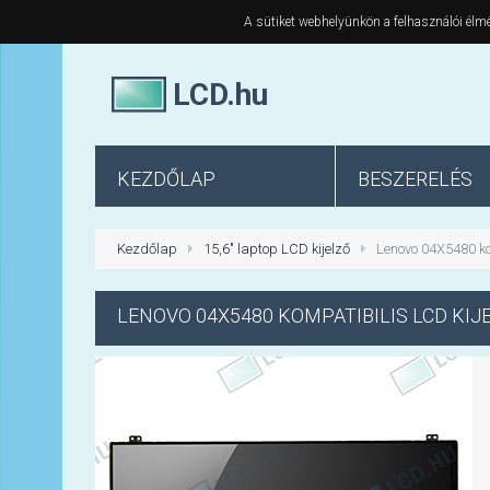
A sütiket webhelyünkön a felhasználói élmé
LCD.hu
KEZDŐLAP
BESZERELÉS
Kezdőlap
15,6" laptop LCD kijelző
Lenovo 04X5480 ko
LENOVO
04X5480 KOMPATIBILIS LCD KIJ