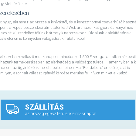
Matt felülettel.
zerelésében
 nyújt, aki nem riad vissza a kihívástól, és a kereszthornyú csavarhúzó haszná
ól pontra képes beszerelési útmutatónkat! Webáruházunkat gyors és kényelmes
 jelszó nélkül rendelhet tőlünk bármelyik napszakban. Oldalunk kialakításának
telefonon is könnyedén válogathat kínálatunkból.
eléseket a következő munkanapon, mindössze 1.500 Ft-ért garantáltan kézbesít
házunk termékleírásában az elérhetőség a valóságot tükrözi – amennyiben a ki
 hanem az ügyintézőnk melletti polcon pihen. Ha “Rendelésre” érhető el, azt is
lyen, azonnali választ igénylő kérdése merülne fel, hívjon minket a kijelző
SZÁLLÍTÁS
az ország egész területére másnapra!