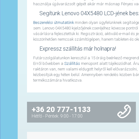
használja újjávarázsolt gépét akár már másnap Fényes vagy 
Segítünk Lenovo 04X5480 LCD-jének bes
Beszerelési útmutatónk
minden olyan ügyfelünknek segítséget
sem. Lenovo 04X5480 kijelzőjének cseréjéhez kövesse pontr
vásárlásra fejlesztettük ki. Regisztráció, aktiváló e-mail és
köszönhetően nemcsak számítógépen, hanem tableten és okos
Expressz szállítás már holnapra!
Futárszolgálatunkon keresztül a 15 óráig beérkező megrend
Erről bővebben a
Szállítás
menüpont alatt tájékozódhat. Áru
raktáron van, nem valami eldugott helyről kell elővarázsolni,
kézbesítjük egy héten belül. Amennyiben rendelés közben bármi
termékszámára hivatkozva.
+36 20 777-1133
Hétfő - Péntek: 9:00 - 17:00