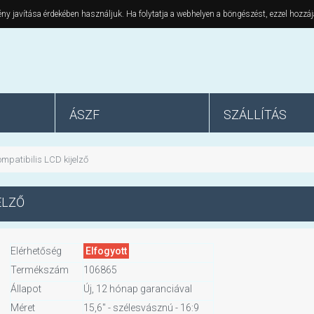
ny javítása érdekében használjuk. Ha folytatja a webhelyen a böngészést, ezzel hozzáj
ÁSZF
SZÁLLÍTÁS
mpatibilis LCD kijelző
ELZŐ
Elérhetőség
Elfogyott
Termékszám
106865
Állapot
Új, 12 hónap garanciával
Méret
15,6" - szélesvásznú - 16:9