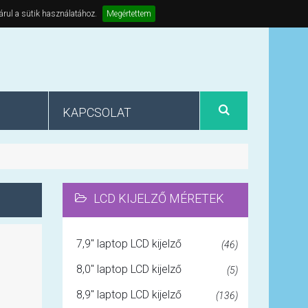
árul a sütik használatához.
Megértettem
KAPCSOLAT
LCD KIJELZŐ MÉRETEK
7,9" laptop LCD kijelző
(46)
8,0" laptop LCD kijelző
(5)
8,9" laptop LCD kijelző
(136)