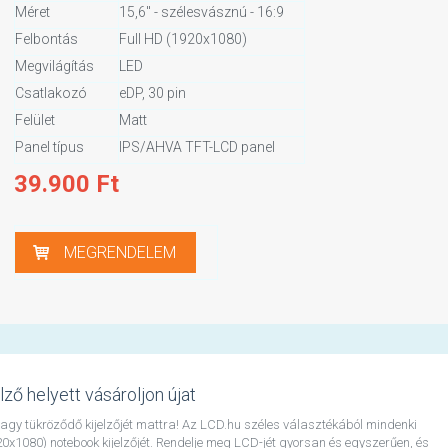
Méret
15,6" - szélesvásznú - 16:9
Felbontás
Full HD (1920x1080)
Megvilágítás
LED
Csatlakozó
eDP, 30 pin
Felület
Matt
Panel típus
IPS/AHVA TFT-LCD panel
39.900
Ft
MEGRENDELEM
lző helyett vásároljon újat
, vagy tükröződő kijelzőjét mattra! Az LCD.hu széles választékából mindenki
0x1080) notebook kijelzőjét. Rendelje meg LCD-jét gyorsan és egyszerűen, és