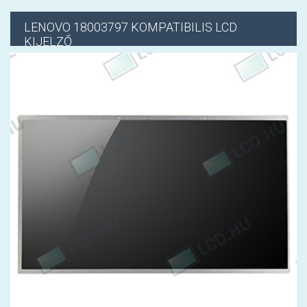
LENOVO
18003797 KOMPATIBILIS LCD
KIJELZŐ