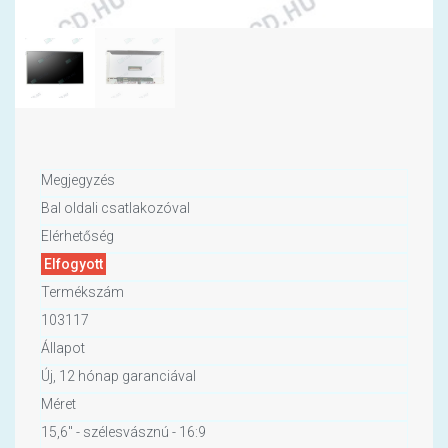
Megjegyzés
Bal oldali csatlakozóval
Elérhetőség
Elfogyott
Termékszám
103117
Állapot
Új, 12 hónap garanciával
Méret
15,6" - szélesvásznú - 16:9