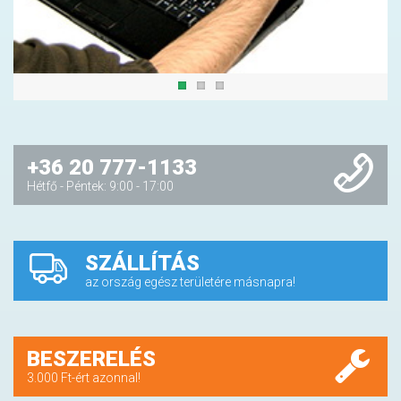
+36 20 777-1133
Hétfő - Péntek: 9:00 - 17:00
SZÁLLÍTÁS
az ország egész területére másnapra!
BESZERELÉS
3.000 Ft-ért azonnal!