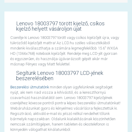
Lenovo 18003797 törött kijelző, csíkos
kijelző helyett vásároljon újat
Cserélje ki Lenovo 18003797 törött vagy csíkos kijelzőjét újra, vagy
tükröződő kijelzőjét mattra! Az LCD.hu széles választékából
mindenki kiválaszthatja a számára legmegfelelőbb 15.6" WXGA
HD (1366x768) notebook kijelzőjét. Rendelje meg LCD-jét gyorsan
és egyszerűen, és használja újjávarázsolt gépét akár már
másnap Fényes vagy Matt felülettel.
Segítünk Lenovo 18003797 LCD-jének
beszerelésében
Beszerelési útmutatónk
minden olyan ügyfelünknek segítséget
nyújt, aki nem riad vissza a kihívástól, és a kereszthornyú
csavarhúzó használatától sem. Lenovo 18003797 kijelzőjének
cseréjéhez kövesse pontról pontra képes beszerelési útmutatónkat!
Webáruházunkat gyors és kényelmes vásárlásra fejlesztettük ki.
Regisztráció, aktiváló e-mail és jelszó nélkül rendelhet tőlünk
bármelyik napszakban. Oldalunk kialakításának köszönhetően
nemcsak számítógépen, hanem tableten és okostelefonon is
könnyedén válogathat kínálatunkból.