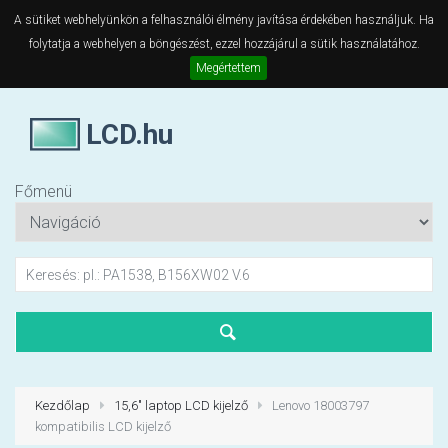
A sütiket webhelyünkön a felhasználói élmény javítása érdekében használjuk. Ha
folytatja a webhelyen a böngészést, ezzel hozzájárul a sütik használatához.
Megértettem
LCD.hu
Főmenü
Kezdőlap
15,6" laptop LCD kijelző
Lenovo 18003797
kompatibilis LCD kijelző