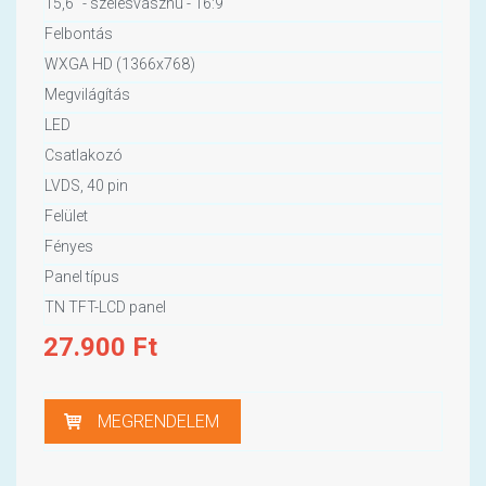
15,6" - szélesvásznú - 16:9
Felbontás
WXGA HD (1366x768)
Megvilágítás
LED
Csatlakozó
LVDS, 40 pin
Felület
Fényes
Panel típus
TN TFT-LCD panel
27.900
Ft
MEGRENDELEM