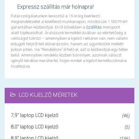
Expressz szállítás már holnapra!
Futárszolgálatunkon keresztül a 15 óráig beérkező
megrendeléseket a következő munkanapon, mindössze 1.500 Ft-ért
garantáltan kézbesítjük. Erről bővebben a
Szállítás
menüpont
alatt tájékozódhat. Áruházunk termékleírásában az elérhetőség a
valóságot tükrözi – amennyiben a kijelző raktáron van, nem valami
eldugott helyről kell elővarázsolni, hanem az ügyintézőnk melletti
polcon pihen. Ha “Rendelésre” érhető el, azt is kézbesítjük egy héten
belül. Amennyiben rendelés közben bármilyen, azonnali választ
igénylő kérdése merülne fel, hívjon minket a kijelző termékszámára
hivatkozva.
LCD KIJELZŐ MÉRETEK
7,9" laptop LCD kijelző
(46)
8,0" laptop LCD kijelző
(5)
8,9" laptop LCD kijelző
(136)