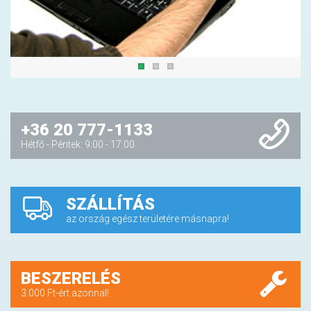
+36 20 777-1133
Hétfő - Péntek: 9:00 - 17:00
SZÁLLÍTÁS
az ország egész területére másnapra!
BESZERELÉS
3.000 Ft-ért azonnal!