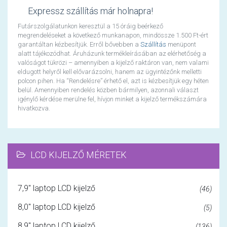
Expressz szállítás már holnapra!
Futárszolgálatunkon keresztül a 15 óráig beérkező
megrendeléseket a következő munkanapon, mindössze 1.500 Ft-ért
garantáltan kézbesítjük. Erről bővebben a
Szállítás
menüpont
alatt tájékozódhat. Áruházunk termékleírásában az elérhetőség a
valóságot tükrözi – amennyiben a kijelző raktáron van, nem valami
eldugott helyről kell elővarázsolni, hanem az ügyintézőnk melletti
polcon pihen. Ha “Rendelésre” érhető el, azt is kézbesítjük egy héten
belül. Amennyiben rendelés közben bármilyen, azonnali választ
igénylő kérdése merülne fel, hívjon minket a kijelző termékszámára
hivatkozva.
LCD KIJELZŐ MÉRETEK
7,9" laptop LCD kijelző
(46)
8,0" laptop LCD kijelző
(5)
8,9" laptop LCD kijelző
(136)