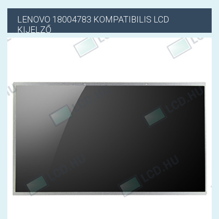
LENOVO
18004783 KOMPATIBILIS LCD
KIJELZŐ