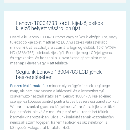
Lenovo 18004783 törött kijelző, csíkos
kijelző helyett vásároljon újat
Cserélje ki Lenovo 18004783 törött vagy csíkos kijelzőjét újra, vagy
tükröződő kijelzőjét mattra! Az LCD.hu széles választékából
mindenki kiválaszthatja a számára legmegfelelőbb 15.6" WXGA
HD (1366x768) notebook kijelzőjét. Rendelje meg LCD-jét gyorsan
és egyszerűen, és használja újjávarázsolt gépét akár már
másnap Fényes vagy Matt felülettel.
Segítünk Lenovo 18004783 LCD-jének
beszerelésében
Beszerelési útmutatónk
minden olyan ügyfelünknek segítséget
nyújt, aki nem riad vissza a kihívástól, és a kereszthornyú
csavarhúzó használatától sem. Lenovo 18004783 kijelzőjének
cseréjéhez kövesse pontról pontra képes beszerelési útmutatónkat!
Webáruházunkat gyors és kényelmes vásárlásra fejlesztettük ki.
Regisztráció, aktiváló e-mail és jelszó nélkül rendelhet tőlünk
bármelyik napszakban. Oldalunk kialakításának köszönhetően
nemcsak számítógépen, hanem tableten és okostelefonon is
könnyedén válogathat kínálatunkból.