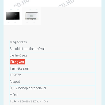
Megjegyzés
Bal oldali csatlakozóval
Elérhetőség
Elfogyott
Termékszám
109578
Állapot
Új, 12 hónap garanciával
Méret
15,6" - szélesvásznú - 16:9