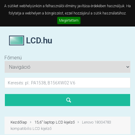
A sütiket webhelyünkön a felhasználói élmény javítása érdekében használjuk. Ha
folytatja a webhelyen a böngészést, ezzel hozzájárul a sütik használatához.
Megértettem
LCD.hu
Főmenü
Kezdőlap
15,6" laptop LCD kijelző
Lenovo 18004783
kompatibilis LCD kijelző