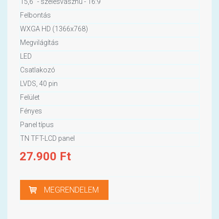
15,6" - szélesvásznú - 16:9
Felbontás
WXGA HD (1366x768)
Megvilágítás
LED
Csatlakozó
LVDS, 40 pin
Felület
Fényes
Panel típus
TN TFT-LCD panel
27.900
Ft
MEGRENDELEM