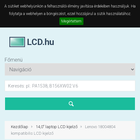
A sütiket webhelyünkön a felhasználói élmény javítása érdekében használjuk. Ha
folytatja a webhelyen a böngészést, ezzel hozzájárul a sütik használatához.
Megértettem
LCD.hu
Főmenü
Kezdőlap
14,0" laptop LCD kijelző
Lenovo 18004804
kompatibilis LCD kijelző