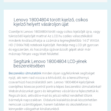
Lenovo 18004804 törött kijelző, csíkos
kijelző helyett vásároljon újat
Cserélje ki Lenovo 18004804 törött vagy csíkos kijelzőjét újra, vagy
tükröződő kijelzőjét mattra! Az LCD.hu széles választékából
mindenki kiválaszthatja a számára legmegfelelőbb 14.0" WXGA
HD (1366x768) notebook kijelzőjét. Rendelje meg LCD-jét gyorsan
és egyszerűen, és használja újjávarázsolt gépét akár már
másnap Fényes vagy Matt felülettel.
Segítünk Lenovo 18004804 LCD-jének
beszerelésében
Beszerelési útmutatónk
minden olyan ügyfelünknek segítséget
nyújt, aki nem riad vissza a kihívástól, és a kereszthornyú
csavarhúzó használatától sem. Lenovo 18004804 kijelzőjének
cseréjéhez kövesse pontról pontra képes beszerelési útmutatónkat!
Webáruházunkat gyors és kényelmes vásárlásra fejlesztettük ki.
Regisztráció, aktiváló e-mail és jelszó nélkül rendelhet tőlünk
bármelyik napszakban. Oldalunk kialakításának köszönhetően
nemcsak számítógépen, hanem tableten és okostelefonon is
könnyedén válogathat kínálatunkból.