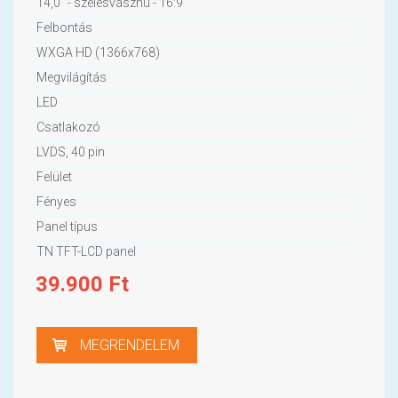
14,0" - szélesvásznú - 16:9
Felbontás
WXGA HD (1366x768)
Megvilágítás
LED
Csatlakozó
LVDS, 40 pin
Felület
Fényes
Panel típus
TN TFT-LCD panel
39.900
Ft
MEGRENDELEM