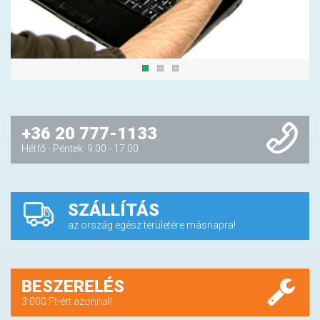
+36 20 777-1133
Hétfő - Péntek: 9:00 - 17:00
SZÁLLÍTÁS
az ország egész területére másnapra!
BESZERELÉS
3.000 Ft-ért azonnal!