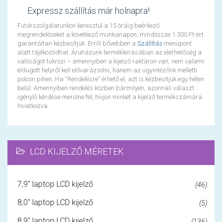
Expressz szállítás már holnapra!
Futárszolgálatunkon keresztül a 15 óráig beérkező
megrendeléseket a következő munkanapon, mindössze 1.500 Ft-ért
garantáltan kézbesítjük. Erről bővebben a
Szállítás
menüpont
alatt tájékozódhat. Áruházunk termékleírásában az elérhetőség a
valóságot tükrözi – amennyiben a kijelző raktáron van, nem valami
eldugott helyről kell elővarázsolni, hanem az ügyintézőnk melletti
polcon pihen. Ha “Rendelésre” érhető el, azt is kézbesítjük egy héten
belül. Amennyiben rendelés közben bármilyen, azonnali választ
igénylő kérdése merülne fel, hívjon minket a kijelző termékszámára
hivatkozva.
LCD KIJELZŐ MÉRETEK
7,9" laptop LCD kijelző
(46)
8,0" laptop LCD kijelző
(5)
8,9" laptop LCD kijelző
(136)