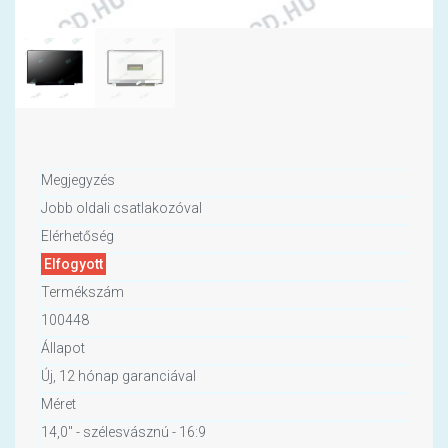
Megjegyzés
Jobb oldali csatlakozóval
Elérhetőség
Elfogyott
Termékszám
100448
Állapot
Új, 12 hónap garanciával
Méret
14,0" - szélesvásznú - 16:9