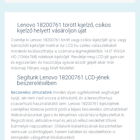
Lenovo 18200761 törött kijelző, csíkos
kijelző helyett vásároljon újat
Cserélje ki Lenovo 18200761 törött vagy csíkos kijelzőjét újra, vagy
tükröződő kijelzőjét mattra! Az LCD.hu széles választékából
mindenki kiválaszthatja a számára legmegfelelőbb 14.0" WXGA
HD (1366x768) notebook kijelzőjét. Rendelje meg LCD-jét gyorsan
és egyszerűen, és használja újjávarázsolt gépét akár már
másnap Fényes vagy Matt felülettel.
Segítünk Lenovo 18200761 LCD-jének
beszerelésében
Beszerelési útmutatónk
minden olyan ügyfelünknek segítséget
nyújt, aki nem riad vissza a kihívástól, és a kereszthornyú
csavarhúzó használatától sem. Lenovo 18200761 kijelzőjének
cseréjéhez kövesse pontról pontra képes beszerelési útmutatónkat!
Webáruházunkat gyors és kényelmes vásárlásra fejlesztettük ki.
Regisztráció, aktiváló e-mail és jelszó nélkül rendelhet tőlünk
bármelyik napszakban. Oldalunk kialakításának köszönhetően
nemcsak számítógépen, hanem tableten és okostelefonon is
könnyedén válogathat kínálatunkból.