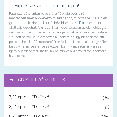
Expressz szállítás már holnapra!
Futárszolgálatunkon keresztül a 15 óráig beérkező
megrendeléseket a következő munkanapon, mindössze 1.500 Ft-ért
garantáltan kézbesítjük. Erről bővebben a
Szállítás
menüpont
alatt tájékozódhat. Áruházunk termékleírásában az elérhetőség a
valóságot tükrözi – amennyiben a kijelző raktáron van, nem valami
eldugott helyről kell elővarázsolni, hanem az ügyintézőnk melletti
polcon pihen. Ha “Rendelésre” érhető el, azt is kézbesítjük egy héten
belül. Amennyiben rendelés közben bármilyen, azonnali választ
igénylő kérdése merülne fel, hívjon minket a kijelző termékszámára
hivatkozva.
LCD KIJELZŐ MÉRETEK
7,9" laptop LCD kijelző
(46)
8,0" laptop LCD kijelző
(5)
8,9" laptop LCD kijelző
(136)