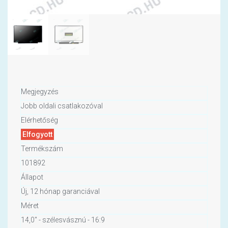
Megjegyzés
Jobb oldali csatlakozóval
Elérhetőség
Elfogyott
Termékszám
101892
Állapot
Új, 12 hónap garanciával
Méret
14,0" - szélesvásznú - 16:9