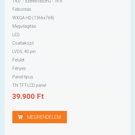
14,0" - szélesvásznú - 16:9
Felbontás
WXGA HD (1366x768)
Megvilágítás
LED
Csatlakozó
LVDS, 40 pin
Felület
Fényes
Panel típus
TN TFT-LCD panel
39.900
Ft
MEGRENDELEM