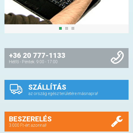
+36 20 777-1133
Hétfő - Péntek: 9:00 - 17:00
SZÁLLÍTÁS
az ország egész területére másnapra!
BESZERELÉS
3.000 Ft-ért azonnal!