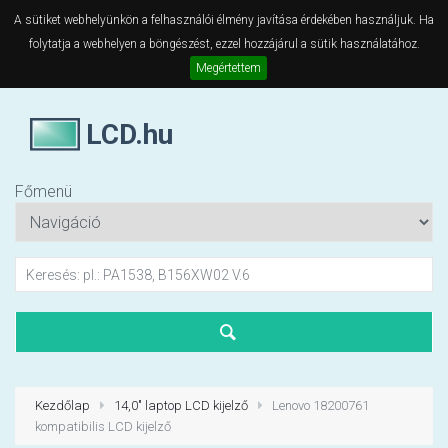
A sütiket webhelyünkön a felhasználói élmény javítása érdekében használjuk. Ha
folytatja a webhelyen a böngészést, ezzel hozzájárul a sütik használatához.
Megértettem
LCD.hu
Főmenü
Kezdőlap
14,0" laptop LCD kijelző
Lenovo 18200761
kompatibilis LCD kijelző