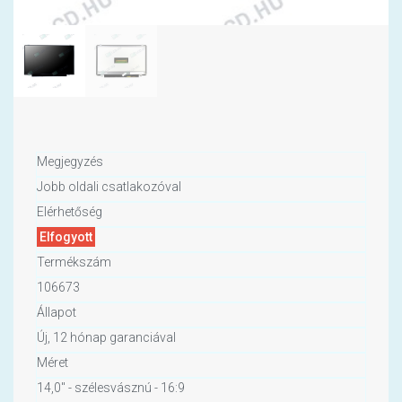
Megjegyzés
Jobb oldali csatlakozóval
Elérhetőség
Elfogyott
Termékszám
106673
Állapot
Új, 12 hónap garanciával
Méret
14,0" - szélesvásznú - 16:9