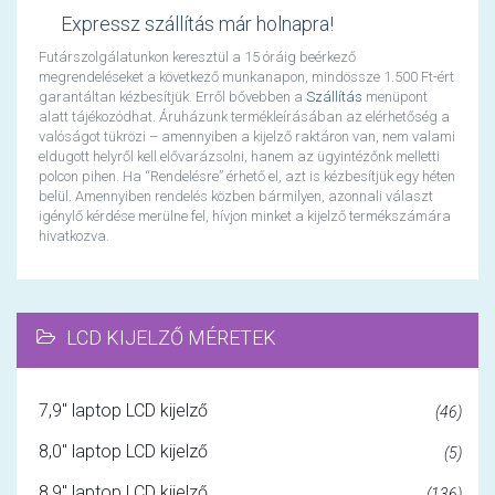
Expressz szállítás már holnapra!
Futárszolgálatunkon keresztül a 15 óráig beérkező
megrendeléseket a következő munkanapon, mindössze 1.500 Ft-ért
garantáltan kézbesítjük. Erről bővebben a
Szállítás
menüpont
alatt tájékozódhat. Áruházunk termékleírásában az elérhetőség a
valóságot tükrözi – amennyiben a kijelző raktáron van, nem valami
eldugott helyről kell elővarázsolni, hanem az ügyintézőnk melletti
polcon pihen. Ha “Rendelésre” érhető el, azt is kézbesítjük egy héten
belül. Amennyiben rendelés közben bármilyen, azonnali választ
igénylő kérdése merülne fel, hívjon minket a kijelző termékszámára
hivatkozva.
LCD KIJELZŐ MÉRETEK
7,9" laptop LCD kijelző
(46)
8,0" laptop LCD kijelző
(5)
8,9" laptop LCD kijelző
(136)