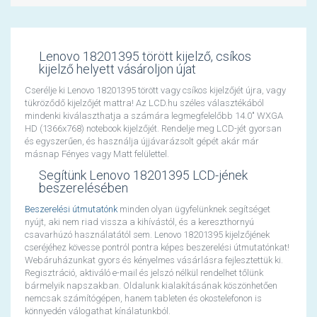
Lenovo 18201395 törött kijelző, csíkos
kijelző helyett vásároljon újat
Cserélje ki Lenovo 18201395 törött vagy csíkos kijelzőjét újra, vagy
tükröződő kijelzőjét mattra! Az LCD.hu széles választékából
mindenki kiválaszthatja a számára legmegfelelőbb 14.0" WXGA
HD (1366x768) notebook kijelzőjét. Rendelje meg LCD-jét gyorsan
és egyszerűen, és használja újjávarázsolt gépét akár már
másnap Fényes vagy Matt felülettel.
Segítünk Lenovo 18201395 LCD-jének
beszerelésében
Beszerelési útmutatónk
minden olyan ügyfelünknek segítséget
nyújt, aki nem riad vissza a kihívástól, és a kereszthornyú
csavarhúzó használatától sem. Lenovo 18201395 kijelzőjének
cseréjéhez kövesse pontról pontra képes beszerelési útmutatónkat!
Webáruházunkat gyors és kényelmes vásárlásra fejlesztettük ki.
Regisztráció, aktiváló e-mail és jelszó nélkül rendelhet tőlünk
bármelyik napszakban. Oldalunk kialakításának köszönhetően
nemcsak számítógépen, hanem tableten és okostelefonon is
könnyedén válogathat kínálatunkból.