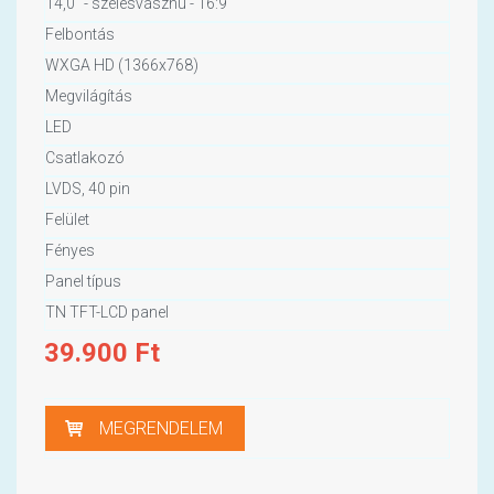
14,0" - szélesvásznú - 16:9
Felbontás
WXGA HD (1366x768)
Megvilágítás
LED
Csatlakozó
LVDS, 40 pin
Felület
Fényes
Panel típus
TN TFT-LCD panel
39.900
Ft
MEGRENDELEM