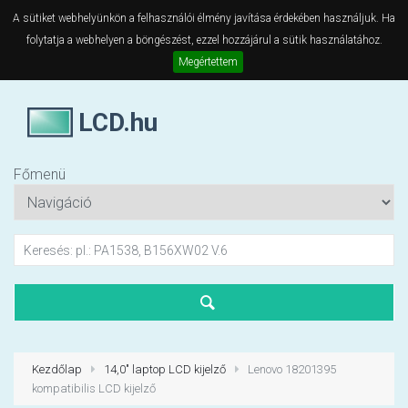
A sütiket webhelyünkön a felhasználói élmény javítása érdekében használjuk. Ha
folytatja a webhelyen a böngészést, ezzel hozzájárul a sütik használatához.
Megértettem
LCD.hu
Főmenü
Kezdőlap
14,0" laptop LCD kijelző
Lenovo 18201395
kompatibilis LCD kijelző