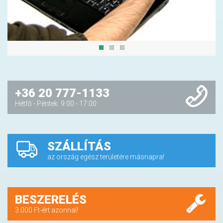
+36 20 777-1133
Hétfő - Péntek: 9:00 - 17:00
SZÁLLÍTÁS
az ország egész területére másnapra!
BESZERELÉS
3.000 Ft-ért azonnal!