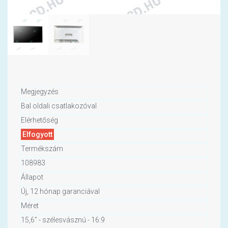
Megjegyzés
Bal oldali csatlakozóval
Elérhetőség
Elfogyott
Termékszám
108983
Állapot
Új, 12 hónap garanciával
Méret
15,6" - szélesvásznú - 16:9