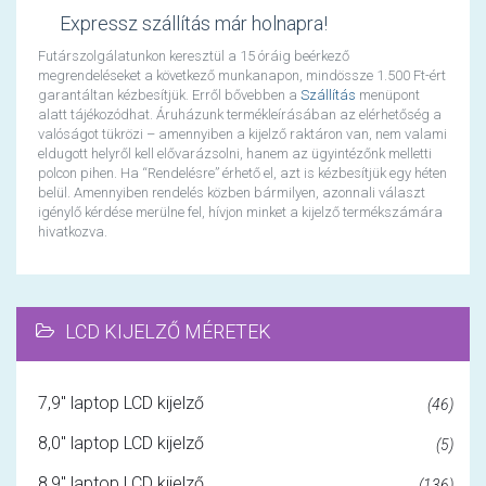
Expressz szállítás már holnapra!
Futárszolgálatunkon keresztül a 15 óráig beérkező
megrendeléseket a következő munkanapon, mindössze 1.500 Ft-ért
garantáltan kézbesítjük. Erről bővebben a
Szállítás
menüpont
alatt tájékozódhat. Áruházunk termékleírásában az elérhetőség a
valóságot tükrözi – amennyiben a kijelző raktáron van, nem valami
eldugott helyről kell elővarázsolni, hanem az ügyintézőnk melletti
polcon pihen. Ha “Rendelésre” érhető el, azt is kézbesítjük egy héten
belül. Amennyiben rendelés közben bármilyen, azonnali választ
igénylő kérdése merülne fel, hívjon minket a kijelző termékszámára
hivatkozva.
LCD KIJELZŐ MÉRETEK
7,9" laptop LCD kijelző
(46)
8,0" laptop LCD kijelző
(5)
8,9" laptop LCD kijelző
(136)