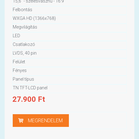
15,6" - szélesvásznú - 16:9
Felbontás
WXGA HD (1366x768)
Megvilágítás
LED
Csatlakozó
LVDS, 40 pin
Felület
Fényes
Panel típus
TN TFT-LCD panel
27.900
Ft
MEGRENDELEM