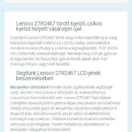
Lenovo 27R2467 törött kijelző, csíkos
kijelző helyett vásároljon újat
Cserélje ki Lenovo 27R2467 törött vagy csíkos kijelzőjét újra, vagy
tükröződő kijelzőjét mattra! Az LCD.hu széles választékából
mindenki kiválaszthatja a számára legmegfelelőbb 15.6" WXGA
HD (1366x768) notebook kijelzőjét. Rendelje meg LCD-jét gyorsan
és egyszerűen, és használja újjávarázsolt gépét akár már
másnap Fényes vagy Matt felülettel.
Segítünk Lenovo 27R2467 LCD-jének
beszerelésében
Beszerelési útmutatónk
minden olyan ügyfelünknek segítséget
nyújt, aki nem riad vissza a kihívástól, és a kereszthornyú
csavarhúzó használatától sem. Lenovo 27R2467 kijelzőjének
cseréjéhez kövesse pontról pontra képes beszerelési útmutatónkat!
Webáruházunkat gyors és kényelmes vásárlásra fejlesztettük ki.
Regisztráció, aktiváló e-mail és jelszó nélkül rendelhet tőlünk
bármelyik napszakban. Oldalunk kialakításának köszönhetően
nemcsak számítógépen, hanem tableten és okostelefonon is
könnyedén válogathat kínálatunkból.