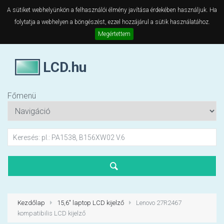
A sütiket webhelyünkön a felhasználói élmény javítása érdekében használjuk. Ha
folytatja a webhelyen a böngészést, ezzel hozzájárul a sütik használatához.
Megértettem
LCD.hu
Főmenü
Kezdőlap
15,6" laptop LCD kijelző
Lenovo 27R2467
kompatibilis LCD kijelző