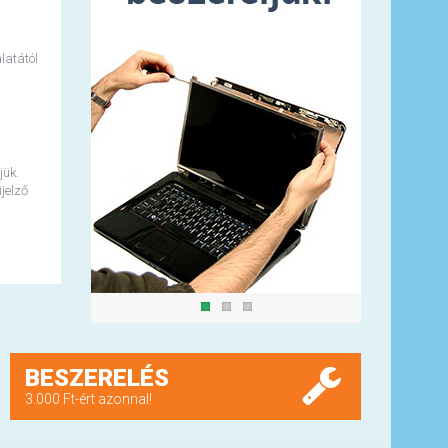
latától
jük.
jelző
BESZERELÉS
3.000 Ft-ért azonnal!