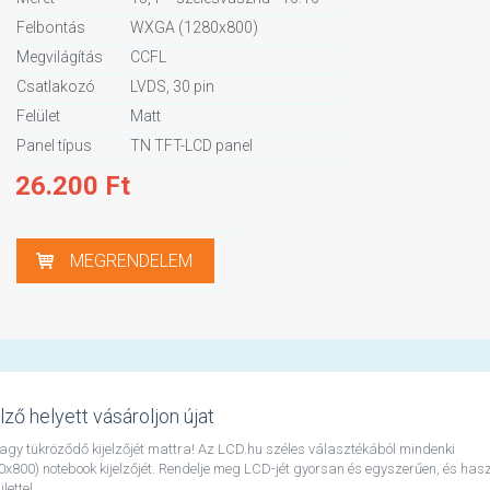
Felbontás
WXGA (1280x800)
Megvilágítás
CCFL
Csatlakozó
LVDS, 30 pin
Felület
Matt
Panel típus
TN TFT-LCD panel
26.200
Ft
MEGRENDELEM
lző helyett vásároljon újat
, vagy tükröződő kijelzőjét mattra! Az LCD.hu széles választékából mindenki
800) notebook kijelzőjét. Rendelje meg LCD-jét gyorsan és egyszerűen, és has
ettel.