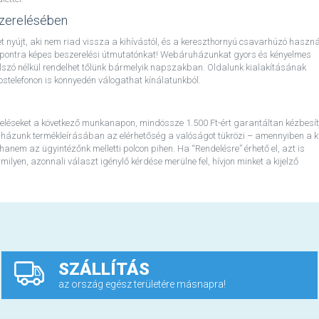
zerelésében
 nyújt, aki nem riad vissza a kihívástól, és a kereszthornyú csavarhúzó haszná
ól pontra képes beszerelési útmutatónkat! Webáruházunkat gyors és kényelmes
 jelszó nélkül rendelhet tőlünk bármelyik napszakban. Oldalunk kialakításának
telefonon is könnyedén válogathat kínálatunkból.
eléseket a következő munkanapon, mindössze 1.500 Ft-ért garantáltan kézbesít
házunk termékleírásában az elérhetőség a valóságot tükrözi – amennyiben a ki
 hanem az ügyintézőnk melletti polcon pihen. Ha “Rendelésre” érhető el, azt is
lyen, azonnali választ igénylő kérdése merülne fel, hívjon minket a kijelző
SZÁLLÍTÁS
az ország egész területére másnapra!