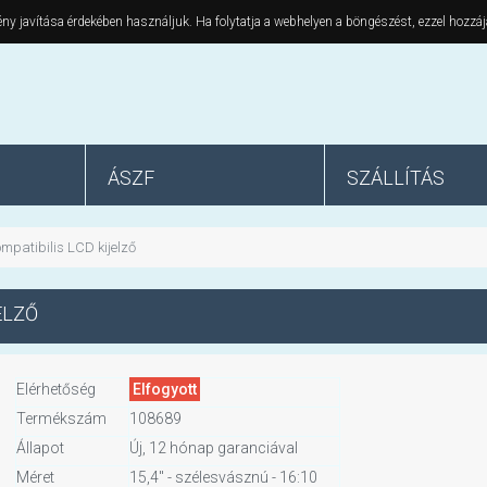
ny javítása érdekében használjuk. Ha folytatja a webhelyen a böngészést, ezzel hozzáj
ÁSZF
SZÁLLÍTÁS
mpatibilis LCD kijelző
ELZŐ
Elérhetőség
Elfogyott
Termékszám
108689
Állapot
Új, 12 hónap garanciával
Méret
15,4" - szélesvásznú - 16:10