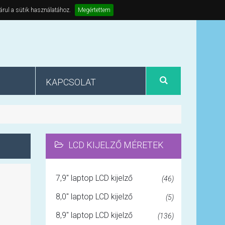
árul a sütik használatához.
Megértettem
KAPCSOLAT
LCD KIJELZŐ MÉRETEK
7,9" laptop LCD kijelző
(46)
8,0" laptop LCD kijelző
(5)
8,9" laptop LCD kijelző
(136)