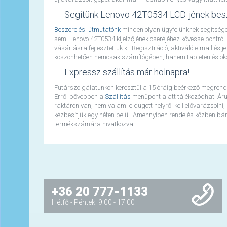
Segítünk Lenovo 42T0534 LCD-jének bes
Beszerelési útmutatónk
minden olyan ügyfelünknek segítséget
sem. Lenovo 42T0534 kijelzőjének cseréjéhez kövesse pontr
vásárlásra fejlesztettük ki. Regisztráció, aktiváló e-mail és
köszönhetően nemcsak számítógépen, hanem tableten és okos
Expressz szállítás már holnapra!
Futárszolgálatunkon keresztül a 15 óráig beérkező megrend
Erről bővebben a
Szállítás
menüpont alatt tájékozódhat. Áru
raktáron van, nem valami eldugott helyről kell elővarázsolni,
kézbesítjük egy héten belül. Amennyiben rendelés közben bármi
termékszámára hivatkozva.
+36 20 777-1133
Hétfő - Péntek: 9:00 - 17:00