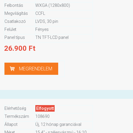
Felbontás
WXGA (1280x800)
Megvilágítás
CCFL
Csatlakozó
LVDS, 30 pin
Felület
Fényes
Panel típus
TN TFT-LCD panel
26.900
Ft
MEGRENDELEM
Elérhetőség
Elfogyott
Termékszám
108690
Állapot
Új, 12 hónap garanciával
Méret
15,4" - szélesvásznú - 16:10