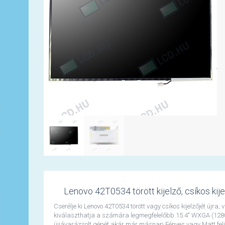
Lenovo 42T0534 törött kijelző, csíkos kije
Cserélje ki Lenovo 42T0534 törött vagy csíkos kijelzőjét újra
kiválaszthatja a számára legmegfelelőbb 15.4" WXGA (1280x
újjávarázsolt gépét akár már másnap Fényes vagy Matt felül