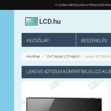
A sütiket webhelyünkön a felhasználói élmé
LCD.hu
KEZDŐLAP
BESZERELÉS
Kezdőlap
15,4" laptop LCD kijelző
Lenovo 42T0534 ko
LENOVO
42T0534 KOMPATIBILIS LCD KIJ