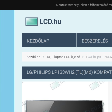
A sütiket webhelyünkön a felhasználói élmé
LCD.hu
KEZDŐLAP
BESZERELÉS
Kezdőlap
13,3" laptop LCD kijelző
LG/Philips LP133W
LG/PHILIPS
LP133WH2 (TL)(M6) KOMPATI