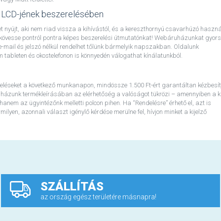
 LCD-jének beszerelésében
 nyújt, aki nem riad vissza a kihívástól, és a kereszthornyú csavarhúzó haszná
 kövesse pontról pontra képes beszerelési útmutatónkat! Webáruházunkat gyors
ó e-mail és jelszó nélkül rendelhet tőlünk bármelyik napszakban. Oldalunk
ableten és okostelefonon is könnyedén válogathat kínálatunkból.
eléseket a következő munkanapon, mindössze 1.500 Ft-ért garantáltan kézbesít
házunk termékleírásában az elérhetőség a valóságot tükrözi – amennyiben a ki
 hanem az ügyintézőnk melletti polcon pihen. Ha “Rendelésre” érhető el, azt is
lyen, azonnali választ igénylő kérdése merülne fel, hívjon minket a kijelző
SZÁLLÍTÁS
az ország egész területére másnapra!