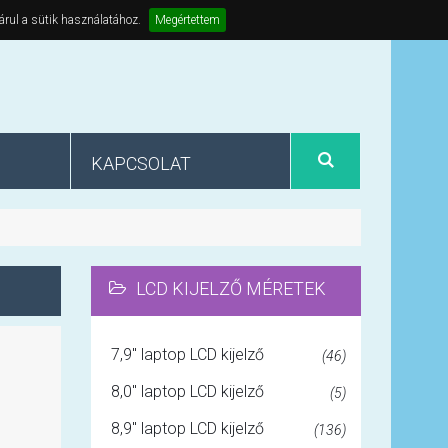
árul a sütik használatához.
Megértettem
KAPCSOLAT
LCD KIJELZŐ MÉRETEK
7,9" laptop LCD kijelző
(46)
8,0" laptop LCD kijelző
(5)
8,9" laptop LCD kijelző
(136)