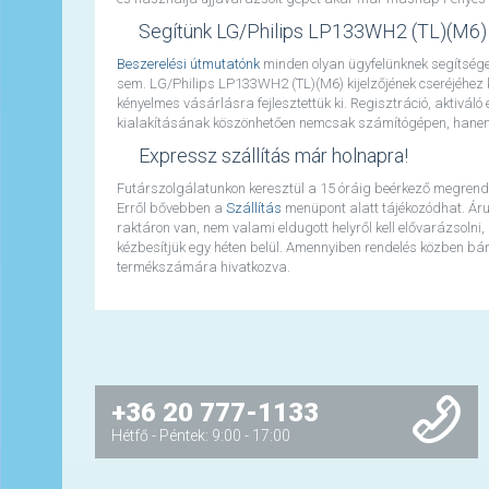
Segítünk LG/Philips LP133WH2 (TL)(M6)
Beszerelési útmutatónk
minden olyan ügyfelünknek segítséget
sem. LG/Philips LP133WH2 (TL)(M6) kijelzőjének cseréjéhez
kényelmes vásárlásra fejlesztettük ki. Regisztráció, aktivál
kialakításának köszönhetően nemcsak számítógépen, hanem t
Expressz szállítás már holnapra!
Futárszolgálatunkon keresztül a 15 óráig beérkező megrend
Erről bővebben a
Szállítás
menüpont alatt tájékozódhat. Áru
raktáron van, nem valami eldugott helyről kell elővarázsolni,
kézbesítjük egy héten belül. Amennyiben rendelés közben bármi
termékszámára hivatkozva.
+36 20 777-1133
Hétfő - Péntek: 9:00 - 17:00