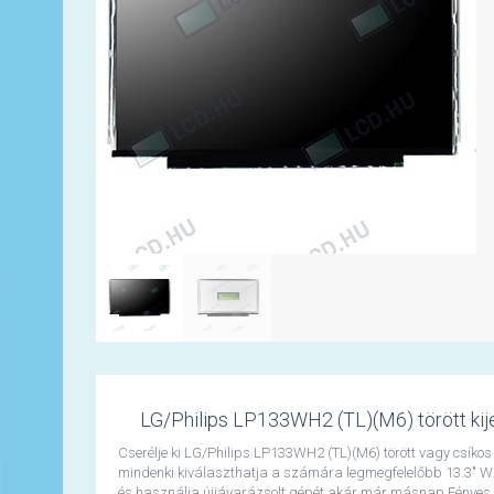
LG/Philips LP133WH2 (TL)(M6) törött kijelz
Cserélje ki LG/Philips LP133WH2 (TL)(M6) törött vagy csíkos 
mindenki kiválaszthatja a számára legmegfelelőbb 13.3" WX
és használja újjávarázsolt gépét akár már másnap Fényes va