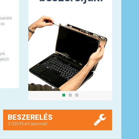
latától
 és
jük.
jelző
BESZERELÉS
3.000 Ft-ért azonnal!