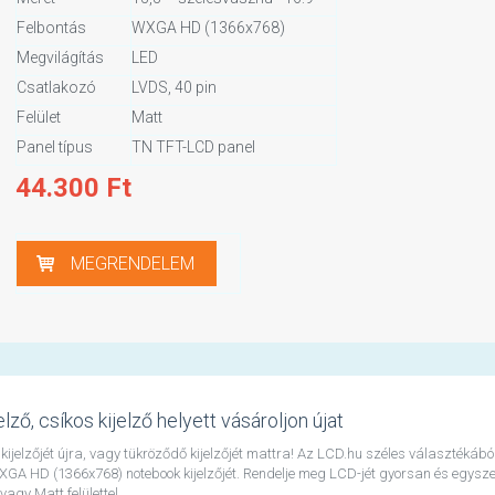
Felbontás
WXGA HD (1366x768)
Megvilágítás
LED
Csatlakozó
LVDS, 40 pin
Felület
Matt
Panel típus
TN TFT-LCD panel
44.300
Ft
MEGRENDELEM
ő, csíkos kijelző helyett vásároljon újat
kijelzőjét újra, vagy tükröződő kijelzőjét mattra! Az LCD.hu széles választékábó
GA HD (1366x768) notebook kijelzőjét. Rendelje meg LCD-jét gyorsan és egysze
gy Matt felülettel.