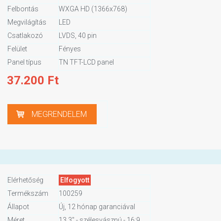
Felbontás
WXGA HD (1366x768)
Megvilágítás
LED
Csatlakozó
LVDS, 40 pin
Felület
Fényes
Panel típus
TN TFT-LCD panel
37.200
Ft
MEGRENDELEM
Elérhetőség
Elfogyott
Termékszám
100259
Állapot
Új, 12 hónap garanciával
Méret
13,3" - szélesvásznú - 16:9