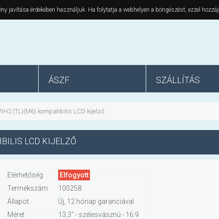
ny javítása érdekében használjuk. Ha folytatja a webhelyen a böngészést, ezzel hozzáj
ÁSZF
SZÁLLÍTÁS
H2 (TL)(M6) kompatibilis LCD kijelző
BILIS LCD KIJELZŐ
Elérhetőség
Elfogyott
Termékszám
100258
Állapot
Új, 12 hónap garanciával
Méret
13,3" - szélesvásznú - 16:9