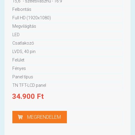
15,6" - szélesvásznú - 16:9
Felbontás
Full HD (1920x1080)
Megvilágítás
LED
Csatlakozó
LVDS, 40 pin
Felület
Fényes
Panel típus
TN TFT-LCD panel
34.900
Ft
MEGRENDELEM