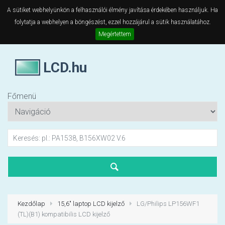
A sütiket webhelyünkön a felhasználói élmény javítása érdekében használjuk. Ha
folytatja a webhelyen a böngészést, ezzel hozzájárul a sütik használatához.
Megértettem
LCD.hu
Főmenü
Kezdőlap
15,6" laptop LCD kijelző
LG/Philips LP156WF1
(TL)(B1) kompatibilis LCD kijelző