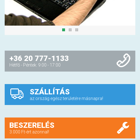
+36 20 777-1133
Hétfő - Péntek: 9:00 - 17:00
SZÁLLÍTÁS
az ország egész területére másnapra!
BESZERELÉS
3.000 Ft-ért azonnal!