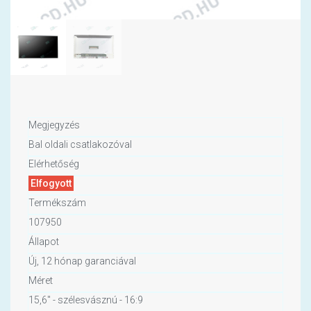
Megjegyzés
Bal oldali csatlakozóval
Elérhetőség
Elfogyott
Termékszám
107950
Állapot
Új, 12 hónap garanciával
Méret
15,6" - szélesvásznú - 16:9