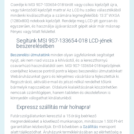
Cserélje ki MSI 9S7-133654-018 törött vagy csíkos kijelzőjét újra,
vagy tükröződő kijelzőjét mattra! Az LCD.hu széles választékából
mindenki kiválaszthatja a számára legmegfelelőbb 13.3" WXGA
(1280x800) notebook kijelzőjét. Rendelje meg LCD-jét gyorsan és
egyszerűen, és használja újjávarázsolt gépét akár már másnap
Fényes vagy Matt felülettel.
Segítünk MSI 9S7-133654-018 LCD-jének
beszerelésében
Beszerelési útmutatónk
minden olyan ügyfelünknek segítséget
nyújt, aki nem riad vissza a kihívástól, és a kereszthornyú
csavarhúzó használatától sem. MSI 9S7-133654-018 kijelzőjének
cseréjéhez kövesse pontról pontra képes beszerelési útmutatónkat!
Webáruházunkat gyors és kényelmes vásárlásra fejlesztettük ki.
Regisztráció, aktiváló e-mail és jelszó nélkül rendelhet tőlünk
bármelyik napszakban. Oldalunk kialakításának köszönhetően
nemcsak számítógépen, hanem tableten és okostelefonon is
könnyedén válogathat kínálatunkból.
Expressz szállítás már holnapra!
Futárszolgálatunkon keresztül a 15 óráig beérkező
megrendeléseket a következő munkanapon, mindössze 1.500 Ft-ért
garantáltan kézbesítjük. Erről bővebben a
Szállítás
menüpont
alatt tájékozódhat. Áruházunk termékleírásában az elérhetőség a