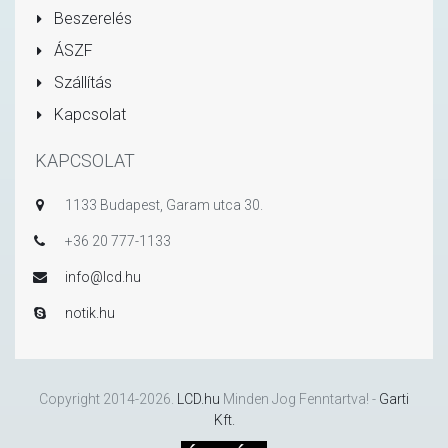
Beszerelés
ÁSZF
Szállítás
Kapcsolat
KAPCSOLAT
1133 Budapest, Garam utca 30.
+36 20 777-1133
info@lcd.hu
notik.hu
Copyright 2014-2026.
LCD.hu
Minden Jog Fenntartva! -
Garti
Kft.