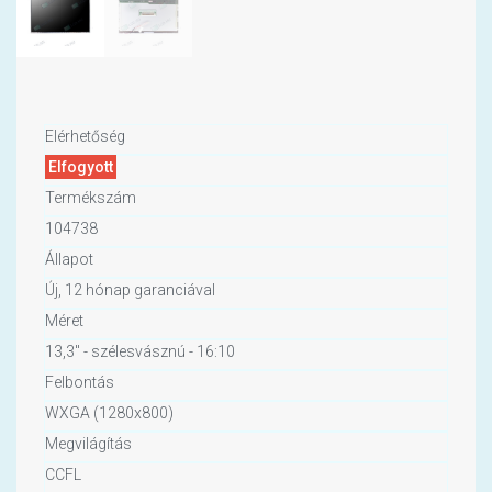
Elérhetőség
Elfogyott
Termékszám
104738
Állapot
Új, 12 hónap garanciával
Méret
13,3" - szélesvásznú - 16:10
Felbontás
WXGA (1280x800)
Megvilágítás
CCFL