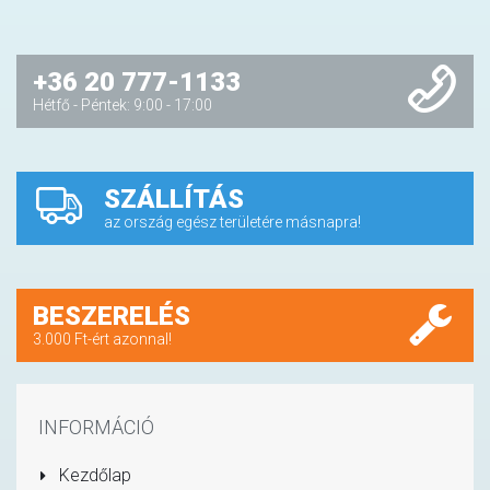
+36 20 777-1133
Hétfő - Péntek: 9:00 - 17:00
SZÁLLÍTÁS
az ország egész területére másnapra!
BESZERELÉS
3.000 Ft-ért azonnal!
INFORMÁCIÓ
Kezdőlap