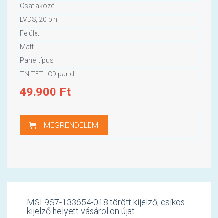
Csatlakozó
LVDS, 20 pin
Felület
Matt
Panel típus
TN TFT-LCD panel
49.900
Ft
MEGRENDELEM
MSI 9S7-133654-018 törött kijelző, csíkos
kijelző helyett vásároljon újat