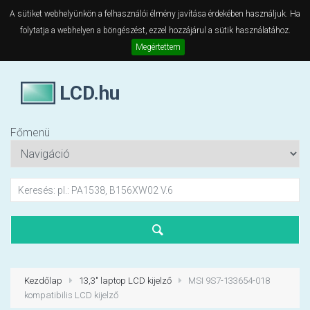
A sütiket webhelyünkön a felhasználói élmény javítása érdekében használjuk. Ha
folytatja a webhelyen a böngészést, ezzel hozzájárul a sütik használatához.
Megértettem
LCD.hu
Főmenü
Kezdőlap
13,3" laptop LCD kijelző
MSI 9S7-133654-018
kompatibilis LCD kijelző