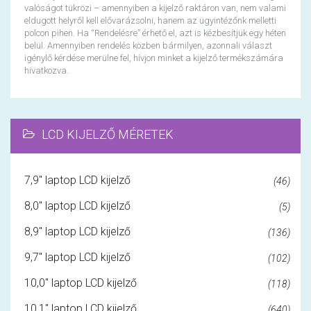
valóságot tükrözi – amennyiben a kijelző raktáron van, nem valami
eldugott helyről kell elővarázsolni, hanem az ügyintézőnk melletti
polcon pihen. Ha “Rendelésre” érhető el, azt is kézbesítjük egy héten
belül. Amennyiben rendelés közben bármilyen, azonnali választ
igénylő kérdése merülne fel, hívjon minket a kijelző termékszámára
hivatkozva.
LCD KIJELZŐ MÉRETEK
7,9" laptop LCD kijelző
(46)
8,0" laptop LCD kijelző
(5)
8,9" laptop LCD kijelző
(136)
9,7" laptop LCD kijelző
(102)
10,0" laptop LCD kijelző
(118)
10,1" laptop LCD kijelző
(640)