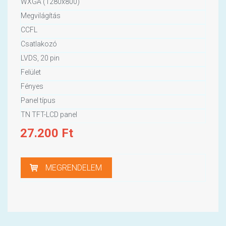
WXGA (1280x800)
Megvilágítás
CCFL
Csatlakozó
LVDS, 20 pin
Felület
Fényes
Panel típus
TN TFT-LCD panel
27.200
Ft
MEGRENDELEM