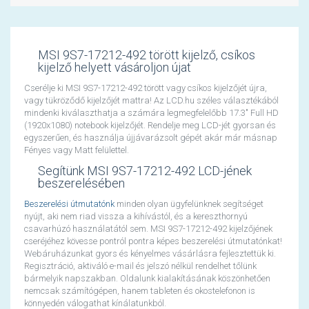
MSI 9S7-17212-492 törött kijelző, csíkos
kijelző helyett vásároljon újat
Cserélje ki MSI 9S7-17212-492 törött vagy csíkos kijelzőjét újra,
vagy tükröződő kijelzőjét mattra! Az LCD.hu széles választékából
mindenki kiválaszthatja a számára legmegfelelőbb 17.3" Full HD
(1920x1080) notebook kijelzőjét. Rendelje meg LCD-jét gyorsan és
egyszerűen, és használja újjávarázsolt gépét akár már másnap
Fényes vagy Matt felülettel.
Segítünk MSI 9S7-17212-492 LCD-jének
beszerelésében
Beszerelési útmutatónk
minden olyan ügyfelünknek segítséget
nyújt, aki nem riad vissza a kihívástól, és a kereszthornyú
csavarhúzó használatától sem. MSI 9S7-17212-492 kijelzőjének
cseréjéhez kövesse pontról pontra képes beszerelési útmutatónkat!
Webáruházunkat gyors és kényelmes vásárlásra fejlesztettük ki.
Regisztráció, aktiváló e-mail és jelszó nélkül rendelhet tőlünk
bármelyik napszakban. Oldalunk kialakításának köszönhetően
nemcsak számítógépen, hanem tableten és okostelefonon is
könnyedén válogathat kínálatunkból.