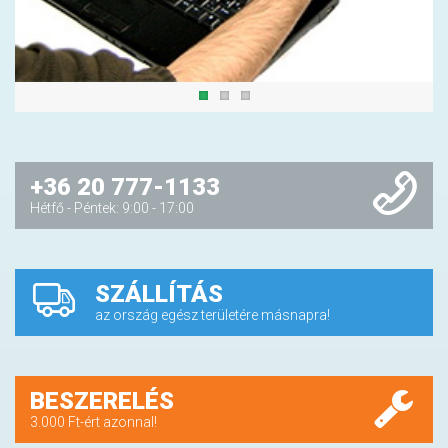
+36 20 777-1133
Hétfő - Péntek: 9:00 - 17:00
SZÁLLÍTÁS
az ország egész területére másnapra!
BESZERELÉS
3.000 Ft-ért azonnal!