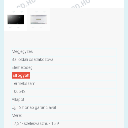
Megjegyzés
Bal oldali csatlakozóval
Elérhetőség
Elfogyott
Termékszám
106542
Állapot
Új, 12 hónap garanciával
Méret
17,3" - szélesvásznú - 16:9