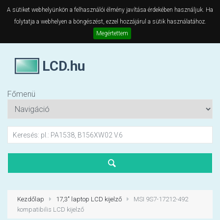
A sütiket webhelyünkön a felhasználói élmény javítása érdekében használjuk. Ha
folytatja a webhelyen a böngészést, ezzel hozzájárul a sütik használatához.
Megértettem
LCD.hu
Főmenü
Kezdőlap
17,3" laptop LCD kijelző
MSI 9S7-17212-492
kompatibilis LCD kijelző