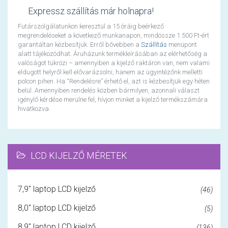
Expressz szállítás már holnapra!
Futárszolgálatunkon keresztül a 15 óráig beérkező
megrendeléseket a következő munkanapon, mindössze 1.500 Ft-ért
garantáltan kézbesítjük. Erről bővebben a
Szállítás
menüpont
alatt tájékozódhat. Áruházunk termékleírásában az elérhetőség a
valóságot tükrözi – amennyiben a kijelző raktáron van, nem valami
eldugott helyről kell elővarázsolni, hanem az ügyintézőnk melletti
polcon pihen. Ha “Rendelésre” érhető el, azt is kézbesítjük egy héten
belül. Amennyiben rendelés közben bármilyen, azonnali választ
igénylő kérdése merülne fel, hívjon minket a kijelző termékszámára
hivatkozva.
LCD KIJELZŐ MÉRETEK
7,9" laptop LCD kijelző
(46)
8,0" laptop LCD kijelző
(5)
8,9" laptop LCD kijelző
(136)