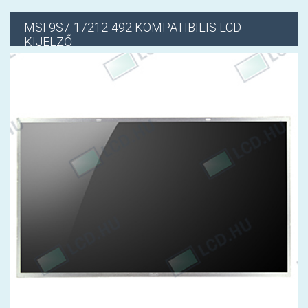
MSI
9S7-17212-492 KOMPATIBILIS LCD
KIJELZŐ