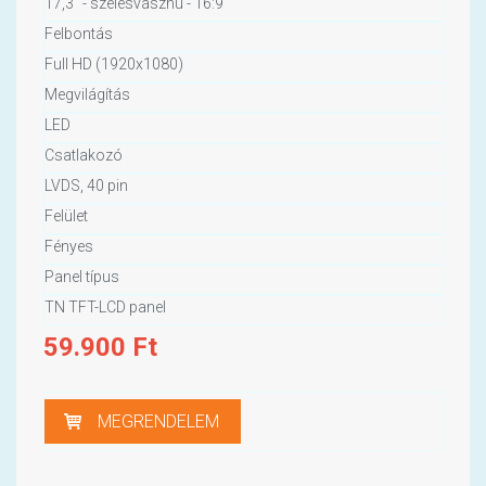
17,3" - szélesvásznú - 16:9
Felbontás
Full HD (1920x1080)
Megvilágítás
LED
Csatlakozó
LVDS, 40 pin
Felület
Fényes
Panel típus
TN TFT-LCD panel
59.900
Ft
MEGRENDELEM