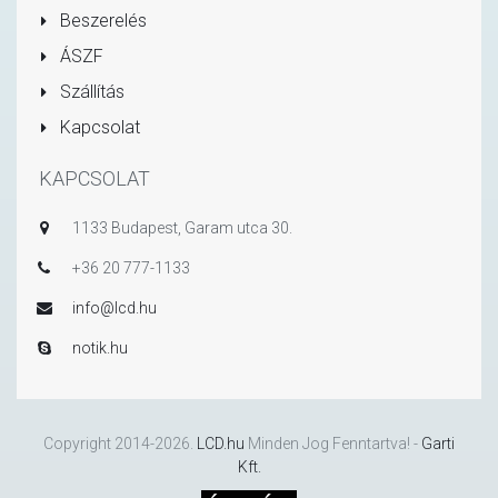
Beszerelés
ÁSZF
Szállítás
Kapcsolat
KAPCSOLAT
1133 Budapest, Garam utca 30.
+36 20 777-1133
info@lcd.hu
notik.hu
Copyright 2014-2026.
LCD.hu
Minden Jog Fenntartva! -
Garti
Kft.