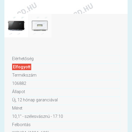
Elérhetőség
Elfogyott
Termékszám
106882
Állapot
Új, 12 hónap garanciával
Méret
10,1" - szélesvásznú - 17:10
Felbontás