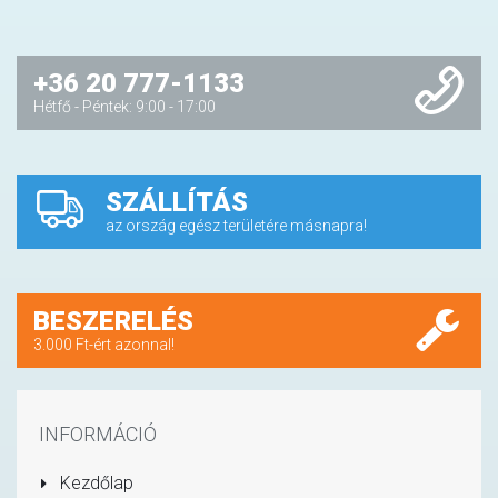
+36 20 777-1133
Hétfő - Péntek: 9:00 - 17:00
SZÁLLÍTÁS
az ország egész területére másnapra!
BESZERELÉS
3.000 Ft-ért azonnal!
INFORMÁCIÓ
Kezdőlap