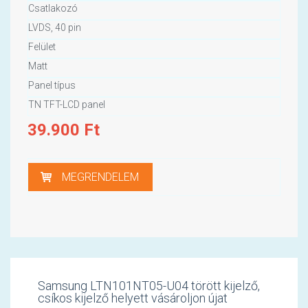
Csatlakozó
LVDS, 40 pin
Felület
Matt
Panel típus
TN TFT-LCD panel
39.900
Ft
MEGRENDELEM
Samsung LTN101NT05-U04 törött kijelző,
csíkos kijelző helyett vásároljon újat