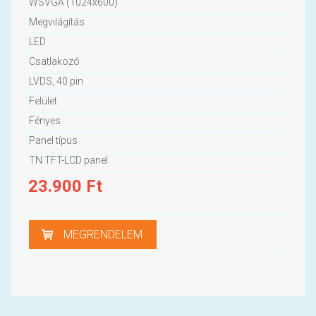
WSVGA (1024x600)
Megvilágítás
LED
Csatlakozó
LVDS, 40 pin
Felület
Fényes
Panel típus
TN TFT-LCD panel
23.900
Ft
MEGRENDELEM