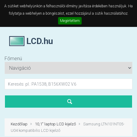
A sütiket webhelyünkön a felhasználói élmény javítása érdekében használjuk. Ha
folytatja a webhelyen a böngészést, ezzel hozzájárul a sütik használatához.
Megértettem
LCD.hu
Főmenü
Kezdőlap
10,1" laptop LCD kijelző
Samsung LTN101NT05-
U04 kompatibilis LCD kijelző