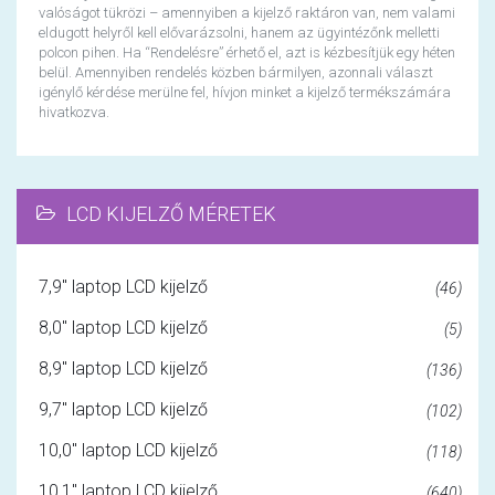
valóságot tükrözi – amennyiben a kijelző raktáron van, nem valami
eldugott helyről kell elővarázsolni, hanem az ügyintézőnk melletti
polcon pihen. Ha “Rendelésre” érhető el, azt is kézbesítjük egy héten
belül. Amennyiben rendelés közben bármilyen, azonnali választ
igénylő kérdése merülne fel, hívjon minket a kijelző termékszámára
hivatkozva.
LCD KIJELZŐ MÉRETEK
7,9" laptop LCD kijelző
(46)
8,0" laptop LCD kijelző
(5)
8,9" laptop LCD kijelző
(136)
9,7" laptop LCD kijelző
(102)
10,0" laptop LCD kijelző
(118)
10,1" laptop LCD kijelző
(640)