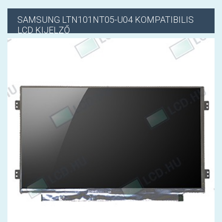
SAMSUNG
LTN101NT05-U04 KOMPATIBILIS
LCD KIJELZŐ