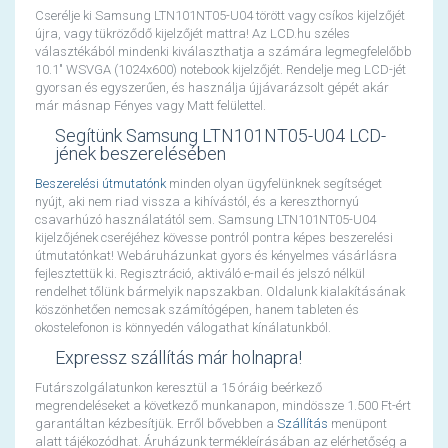
Cserélje ki Samsung LTN101NT05-U04 törött vagy csíkos kijelzőjét
újra, vagy tükröződő kijelzőjét mattra! Az LCD.hu széles
választékából mindenki kiválaszthatja a számára legmegfelelőbb
10.1" WSVGA (1024x600) notebook kijelzőjét. Rendelje meg LCD-jét
gyorsan és egyszerűen, és használja újjávarázsolt gépét akár
már másnap Fényes vagy Matt felülettel.
Segítünk Samsung LTN101NT05-U04 LCD-
jének beszerelésében
Beszerelési útmutatónk
minden olyan ügyfelünknek segítséget
nyújt, aki nem riad vissza a kihívástól, és a kereszthornyú
csavarhúzó használatától sem. Samsung LTN101NT05-U04
kijelzőjének cseréjéhez kövesse pontról pontra képes beszerelési
útmutatónkat! Webáruházunkat gyors és kényelmes vásárlásra
fejlesztettük ki. Regisztráció, aktiváló e-mail és jelszó nélkül
rendelhet tőlünk bármelyik napszakban. Oldalunk kialakításának
köszönhetően nemcsak számítógépen, hanem tableten és
okostelefonon is könnyedén válogathat kínálatunkból.
Expressz szállítás már holnapra!
Futárszolgálatunkon keresztül a 15 óráig beérkező
megrendeléseket a következő munkanapon, mindössze 1.500 Ft-ért
garantáltan kézbesítjük. Erről bővebben a
Szállítás
menüpont
alatt tájékozódhat. Áruházunk termékleírásában az elérhetőség a