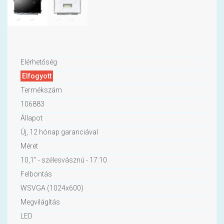
Elérhetőség
Elfogyott
Termékszám
106883
Állapot
Új, 12 hónap garanciával
Méret
10,1" - szélesvásznú - 17:10
Felbontás
WSVGA (1024x600)
Megvilágítás
LED