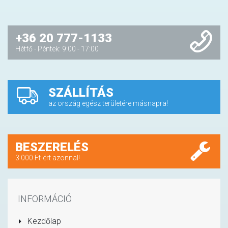
+36 20 777-1133
Hétfő - Péntek: 9:00 - 17:00
SZÁLLÍTÁS
az ország egész területére másnapra!
BESZERELÉS
3.000 Ft-ért azonnal!
INFORMÁCIÓ
Kezdőlap