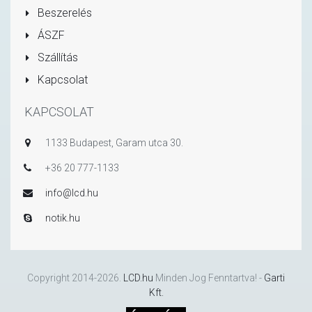
Beszerelés
ÁSZF
Szállítás
Kapcsolat
KAPCSOLAT
1133 Budapest, Garam utca 30.
+36 20 777-1133
info@lcd.hu
notik.hu
Copyright 2014-2026.
LCD.hu
Minden Jog Fenntartva! -
Garti
Kft.