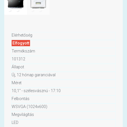
Elérhetőség
Elfogyott
Termékszám
101312
Állapot
Új, 12 hónap garanciával
Méret
10,1" - szélesvásznú - 17:10
Felbontás
WSVGA (1024x600)
Megvilágítás
LED