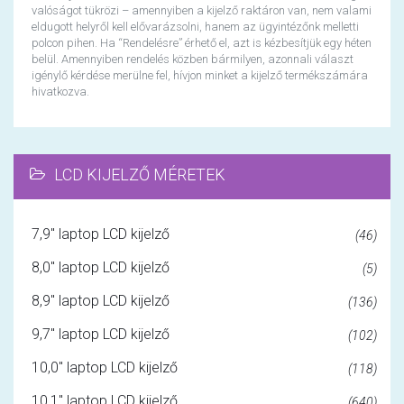
valóságot tükrözi – amennyiben a kijelző raktáron van, nem valami
eldugott helyről kell elővarázsolni, hanem az ügyintézőnk melletti
polcon pihen. Ha “Rendelésre” érhető el, azt is kézbesítjük egy héten
belül. Amennyiben rendelés közben bármilyen, azonnali választ
igénylő kérdése merülne fel, hívjon minket a kijelző termékszámára
hivatkozva.
LCD KIJELZŐ MÉRETEK
7,9" laptop LCD kijelző
(46)
8,0" laptop LCD kijelző
(5)
8,9" laptop LCD kijelző
(136)
9,7" laptop LCD kijelző
(102)
10,0" laptop LCD kijelző
(118)
10,1" laptop LCD kijelző
(640)