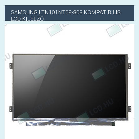
SAMSUNG
LTN101NT08-808 KOMPATIBILIS
LCD KIJELZŐ