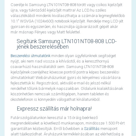
Cserélje ki Samsung LTN101NT08-808 törött vagy csíkos kijelzőjét
újra, vagy tükröződő kijelzőjét mattra! Az LCD.hu széles
választékából mindenki kiválaszthatja a számára legmegfelelőbb
10.1" WSVGA (1024x600) notebook kijelzőjét. Rendelje meg LCD-jét
gyorsan és egyszerűen, és használja újjávarázsolt gépét akár
már másnap Fényes vagy Matt felülettel.
Segítünk Samsung LTN101NT08-808 LCD-
jének beszerelésében
Beszerelési útmutatónk
minden olyan ügyfelünknek segítséget
nyújt, aki nem riad vissza a kihívástól, és a kereszthornyú
csavarhúzó használatától sem. Samsung LTN101NT08-808
kijelzőjének cseréjéhez kövesse pontról pontra képes beszerelési
útmutatónkat! Webáruházunkat gyors és kényelmes vásárlásra
fejlesztettük ki. Regisztráció, aktiváló e-mail és jelszó nélkül
rendelhet tőlünk bármelyik napszakban. Oldalunk kialakításának
köszönhetően nemcsak számítógépen, hanem tableten és
okostelefonon is könnyedén válogathat kínálatunkból.
Expressz szállítás már holnapra!
Futárszolgálatunkon keresztül a 15 óráig beérkező
megrendeléseket a következő munkanapon, mindössze 1.500 Ft-ért
garantáltan kézbesítjük. Erről bővebben a
Szállítás
menüpont
alatt tájékozódhat. Áruházunk termékleírásában az elérhetőség a