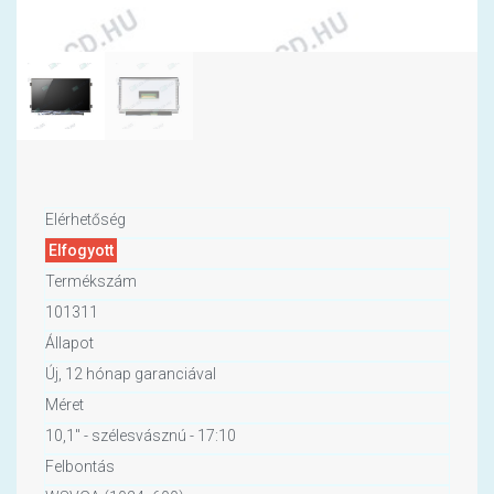
Elérhetőség
Elfogyott
Termékszám
101311
Állapot
Új, 12 hónap garanciával
Méret
10,1" - szélesvásznú - 17:10
Felbontás