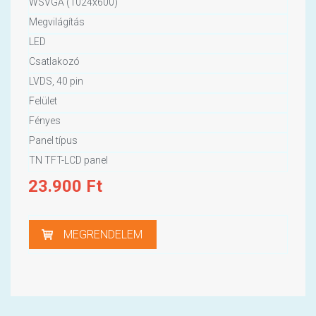
WSVGA (1024x600)
Megvilágítás
LED
Csatlakozó
LVDS, 40 pin
Felület
Fényes
Panel típus
TN TFT-LCD panel
23.900
Ft
MEGRENDELEM