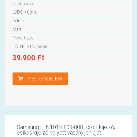
Csatlakozó
LVDS, 40 pin
Felület
Matt
Panel típus
TN TFT-LCD panel
39.900
Ft
MEGRENDELEM
Samsung LTN101NT08-808 törött kijelző,
csíkos kijelző helyett vásároljon újat