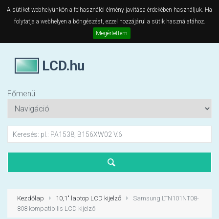
A sütiket webhelyünkön a felhasználói élmény javítása érdekében használjuk. Ha
folytatja a webhelyen a böngészést, ezzel hozzájárul a sütik használatához.
Megértettem
LCD.hu
Főmenü
Kezdőlap
10,1" laptop LCD kijelző
Samsung LTN101NT08-
808 kompatibilis LCD kijelző