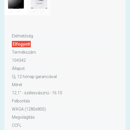
Elérhetőség
Elfogyott
Termékszám
104342
Állapot
Új, 12 hónap garanciával
Méret
12,1" - szélesvásznú - 16:10
Felbontás
WXGA (1280x800)
Megvilágítás
CCFL