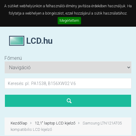
A sütiket webhelyünkön a felhasználói élmény javítása érdekében használjuk. Ha
folytatja a webhelyen a böngészést, ezzel hozzájárul a sütik használatához.
Megértettem
LCD.hu
Főmenü
Kezdőlap
12,1" laptop LCD kijelző
Samsung LTN121AT05
kompatibilis LCD kijelző