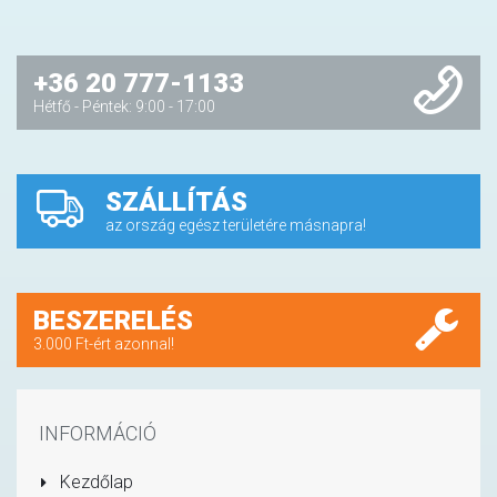
+36 20 777-1133
Hétfő - Péntek: 9:00 - 17:00
SZÁLLÍTÁS
az ország egész területére másnapra!
BESZERELÉS
3.000 Ft-ért azonnal!
INFORMÁCIÓ
Kezdőlap