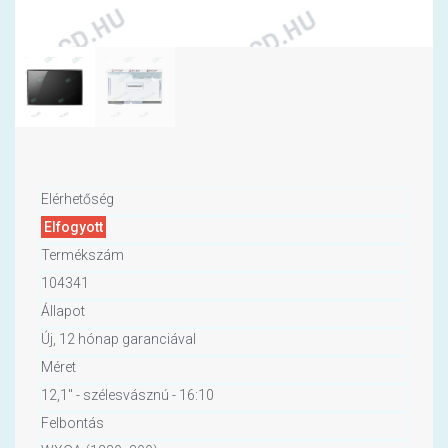
Elérhetőség
Elfogyott
Termékszám
104341
Állapot
Új, 12 hónap garanciával
Méret
12,1" - szélesvásznú - 16:10
Felbontás