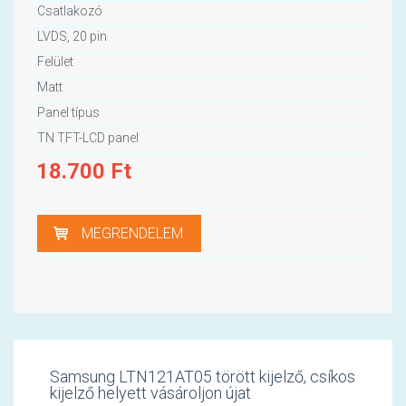
Csatlakozó
LVDS, 20 pin
Felület
Matt
Panel típus
TN TFT-LCD panel
18.700
Ft
MEGRENDELEM
Samsung LTN121AT05 törött kijelző, csíkos
kijelző helyett vásároljon újat