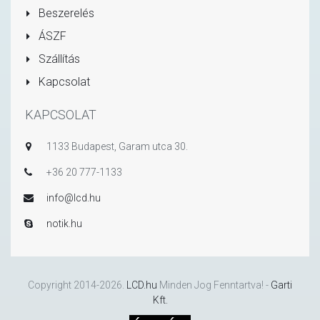
Beszerelés
ÁSZF
Szállítás
Kapcsolat
KAPCSOLAT
1133 Budapest, Garam utca 30.
+36 20 777-1133
info@lcd.hu
notik.hu
Copyright 2014-2026.
LCD.hu
Minden Jog Fenntartva! -
Garti
Kft.