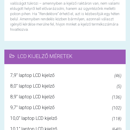
valóságot tükrözi – amennyiben a kijelző raktáron van, nem valami
eldugott helyről kell elővarázsolni, hanem az ügyintézőnk melletti
polcon pihen. Ha “Rendelésre” érhető el, azt is kézbesítjük egy héten
belül. Amennyiben rendelés közben bármilyen, azonnali választ
igénylő kérdése merülne fel, hívjon minket a kijelző termékszámára
hivatkozva.
LCD KIJELZŐ MÉRETEK
7,9" laptop LCD kijelző
(46)
8,0" laptop LCD kijelző
(5)
8,9" laptop LCD kijelző
(136)
9,7" laptop LCD kijelző
(102)
10,0" laptop LCD kijelző
(118)
10,1" laptop LCD kijelző
(640)