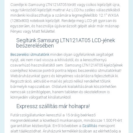
Cserélje ki Samsung LTN121AT05 törött vagy csíkos kijelzőjét újra,
vagy tükröződő kijelzőjét mattra! Az LCD.hu széles választékából
mindenki kiválaszthatja a számára legmegfelelőbb 12.1" WXGA
(1280x800) notebook kijelzőjét. Rendelje meg LCD-jét gyorsan és
egyszerűen, és használja újjávarázsolt gépét akár már másnap
Fényes vagy Matt felülettel.
Segítünk Samsung LTN121AT05 LCD-jének
beszerelésében
Beszerelési útmutatónk
minden olyan ügyfelünknek segítséget
nyújt, aki nem riad vissza a kihívástól, és a kereszthornyú
csavarhúzó használatától sem. Samsung LTN121AT05 kijelzőjének
cseréjéhez kövesse pontról pontra képes beszerelési útmutatónkat!
Webáruházunkat gyors és kényelmes vásárlásra fejlesztettük ki.
Regisztráció, aktiváló e-mail és jelszó nélkül rendelhet tőlünk
bármelyik napszakban. Oldalunk kialakításának köszönhetően
nemcsak számítógépen, hanem tableten és okostelefonon is
könnyedén válogathat kínálatunkból.
Expressz szállítás már holnapra!
Futárszolgálatunkon keresztül a 15 óráig beérkező
megrendeléseket a következő munkanapon, mindössze 1.500 Ft-ért
garantáltan kézbesítjük. Erről bővebben a
Szállítás
menüpont
alatt tájékozódhat. Áruházunk termékleírásában az elérhetőség a