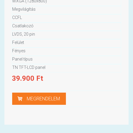
WXGA (1280x800)
Megvilágítás
CCFL
Csatlakozó
LVDS, 20 pin
Felület
Fényes
Panel típus
TN TFT-LCD panel
39.900
Ft
MEGRENDELEM