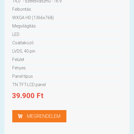
14,0" - szélesvásznú - 16:9
Felbontás
WXGA HD (1366x768)
Megvilágítás
LED
Csatlakozó
LVDS, 40 pin
Felület
Fényes
Panel típus
TN TFT-LCD panel
39.900
Ft
MEGRENDELEM