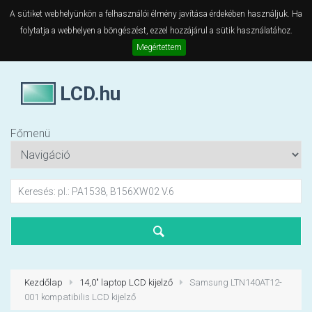
A sütiket webhelyünkön a felhasználói élmény javítása érdekében használjuk. Ha
folytatja a webhelyen a böngészést, ezzel hozzájárul a sütik használatához.
Megértettem
LCD.hu
Főmenü
Kezdőlap
14,0" laptop LCD kijelző
Samsung LTN140AT12-
001 kompatibilis LCD kijelző