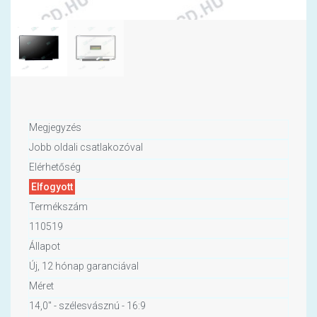
Megjegyzés
Jobb oldali csatlakozóval
Elérhetőség
Elfogyott
Termékszám
110519
Állapot
Új, 12 hónap garanciával
Méret
14,0" - szélesvásznú - 16:9