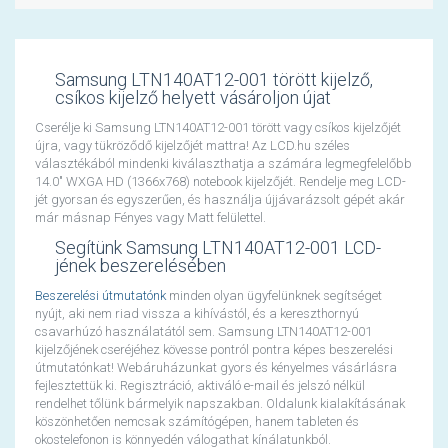
Samsung LTN140AT12-001 törött kijelző,
csíkos kijelző helyett vásároljon újat
Cserélje ki Samsung LTN140AT12-001 törött vagy csíkos kijelzőjét
újra, vagy tükröződő kijelzőjét mattra! Az LCD.hu széles
választékából mindenki kiválaszthatja a számára legmegfelelőbb
14.0" WXGA HD (1366x768) notebook kijelzőjét. Rendelje meg LCD-
jét gyorsan és egyszerűen, és használja újjávarázsolt gépét akár
már másnap Fényes vagy Matt felülettel.
Segítünk Samsung LTN140AT12-001 LCD-
jének beszerelésében
Beszerelési útmutatónk
minden olyan ügyfelünknek segítséget
nyújt, aki nem riad vissza a kihívástól, és a kereszthornyú
csavarhúzó használatától sem. Samsung LTN140AT12-001
kijelzőjének cseréjéhez kövesse pontról pontra képes beszerelési
útmutatónkat! Webáruházunkat gyors és kényelmes vásárlásra
fejlesztettük ki. Regisztráció, aktiváló e-mail és jelszó nélkül
rendelhet tőlünk bármelyik napszakban. Oldalunk kialakításának
köszönhetően nemcsak számítógépen, hanem tableten és
okostelefonon is könnyedén válogathat kínálatunkból.