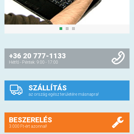
+36 20 777-1133
Hétfő - Péntek: 9:00 - 17:00
SZÁLLÍTÁS
az ország egész területére másnapra!
BESZERELÉS
3.000 Ft-ért azonnal!