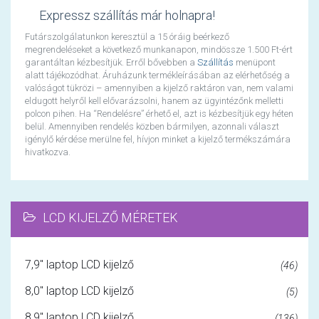
Expressz szállítás már holnapra!
Futárszolgálatunkon keresztül a 15 óráig beérkező
megrendeléseket a következő munkanapon, mindössze 1.500 Ft-ért
garantáltan kézbesítjük. Erről bővebben a
Szállítás
menüpont
alatt tájékozódhat. Áruházunk termékleírásában az elérhetőség a
valóságot tükrözi – amennyiben a kijelző raktáron van, nem valami
eldugott helyről kell elővarázsolni, hanem az ügyintézőnk melletti
polcon pihen. Ha “Rendelésre” érhető el, azt is kézbesítjük egy héten
belül. Amennyiben rendelés közben bármilyen, azonnali választ
igénylő kérdése merülne fel, hívjon minket a kijelző termékszámára
hivatkozva.
LCD KIJELZŐ MÉRETEK
7,9" laptop LCD kijelző
(46)
8,0" laptop LCD kijelző
(5)
8,9" laptop LCD kijelző
(136)