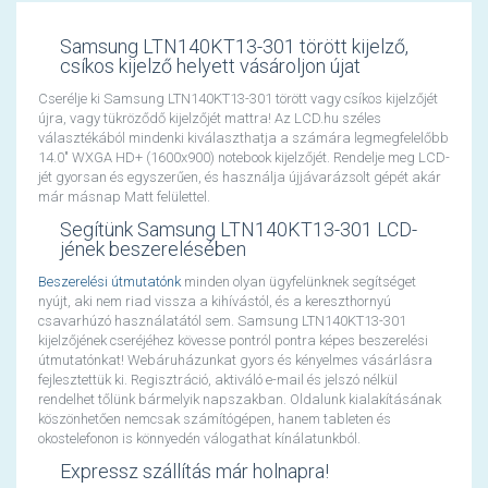
Samsung LTN140KT13-301 törött kijelző,
csíkos kijelző helyett vásároljon újat
Cserélje ki Samsung LTN140KT13-301 törött vagy csíkos kijelzőjét
újra, vagy tükröződő kijelzőjét mattra! Az LCD.hu széles
választékából mindenki kiválaszthatja a számára legmegfelelőbb
14.0" WXGA HD+ (1600x900) notebook kijelzőjét. Rendelje meg LCD-
jét gyorsan és egyszerűen, és használja újjávarázsolt gépét akár
már másnap Matt felülettel.
Segítünk Samsung LTN140KT13-301 LCD-
jének beszerelésében
Beszerelési útmutatónk
minden olyan ügyfelünknek segítséget
nyújt, aki nem riad vissza a kihívástól, és a kereszthornyú
csavarhúzó használatától sem. Samsung LTN140KT13-301
kijelzőjének cseréjéhez kövesse pontról pontra képes beszerelési
útmutatónkat! Webáruházunkat gyors és kényelmes vásárlásra
fejlesztettük ki. Regisztráció, aktiváló e-mail és jelszó nélkül
rendelhet tőlünk bármelyik napszakban. Oldalunk kialakításának
köszönhetően nemcsak számítógépen, hanem tableten és
okostelefonon is könnyedén válogathat kínálatunkból.
Expressz szállítás már holnapra!