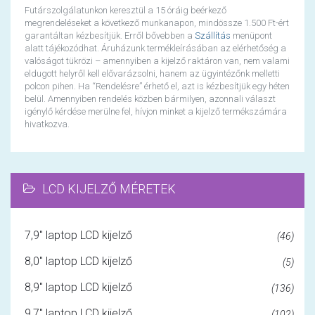
Futárszolgálatunkon keresztül a 15 óráig beérkező
megrendeléseket a következő munkanapon, mindössze 1.500 Ft-ért
garantáltan kézbesítjük. Erről bővebben a
Szállítás
menüpont
alatt tájékozódhat. Áruházunk termékleírásában az elérhetőség a
valóságot tükrözi – amennyiben a kijelző raktáron van, nem valami
eldugott helyről kell elővarázsolni, hanem az ügyintézőnk melletti
polcon pihen. Ha “Rendelésre” érhető el, azt is kézbesítjük egy héten
belül. Amennyiben rendelés közben bármilyen, azonnali választ
igénylő kérdése merülne fel, hívjon minket a kijelző termékszámára
hivatkozva.
LCD KIJELZŐ MÉRETEK
7,9" laptop LCD kijelző
(46)
8,0" laptop LCD kijelző
(5)
8,9" laptop LCD kijelző
(136)
9,7" laptop LCD kijelző
(102)