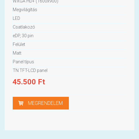
WXGA HD+ (1600x900)
Megvilágítás
LED
Csatlakozó
eDP, 30 pin
Felület
Matt
Panel típus
TN TFT-LCD panel
45.500
Ft
MEGRENDELEM