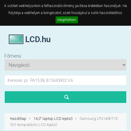
A sütiket webhelyünkön a felhasználói élmény javítása érdekében használjuk. Ha
folytatja a webhelyen a böngészést, ezzel hozzájárul a sütik használatához.
Megértettem
LCD.hu
Főmenü
Kezdőlap
14,0" laptop LCD kijelző
Samsung LTN140KT13-
301 kompatibilis LCD kijelző