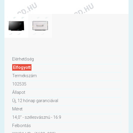
Elérhetőség
Elfogyott
Termékszám
102535
Állapot
Új, 12 hónap garanciával
Méret
14,0" - szélesvásznú - 16:9
Felbontás