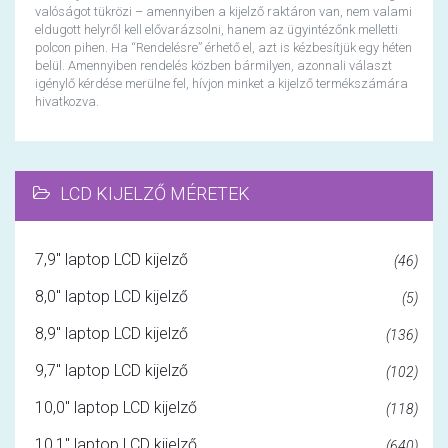
valóságot tükrözi – amennyiben a kijelző raktáron van, nem valami
eldugott helyről kell elővarázsolni, hanem az ügyintézőnk melletti
polcon pihen. Ha “Rendelésre” érhető el, azt is kézbesítjük egy héten
belül. Amennyiben rendelés közben bármilyen, azonnali választ
igénylő kérdése merülne fel, hívjon minket a kijelző termékszámára
hivatkozva.
LCD KIJELZŐ MÉRETEK
7,9" laptop LCD kijelző
(46)
8,0" laptop LCD kijelző
(5)
8,9" laptop LCD kijelző
(136)
9,7" laptop LCD kijelző
(102)
10,0" laptop LCD kijelző
(118)
10,1" laptop LCD kijelző
(640)