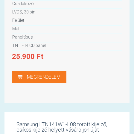
Csatlakozó
LVDS, 30 pin
Felület
Matt
Panel típus
TN TFT-LCD panel
25.900
Ft
MEGRENDELEM
Samsung LTN141W1-L08 törött kijelző,
csíkos kijelző helyett vásároljon újat