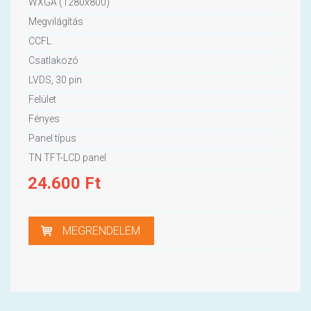
WXGA (1280x800)
Megvilágítás
CCFL
Csatlakozó
LVDS, 30 pin
Felület
Fényes
Panel típus
TN TFT-LCD panel
24.600
Ft
MEGRENDELEM