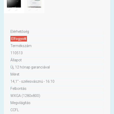
Elérhetőség
Elfogyott
Termékszám
110513
Állapot
Új, 12 hónap garanciával
Méret
14,1" - szélesvásznú - 16:10
Felbontás
WXGA (1280x800)
Megvilágítás
CCFL