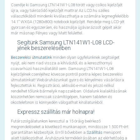
Cserélje ki Samsung LTN141W1-L08 törött vagy csíkos kijelzőjét
újra, vagy tükröződő kijelzőjét mattra! Az LCD.hu széles
választékából mindenki kiválaszthatja a számára legmegfelelőbb
14.1" WXGA (1280x800) notebook kijelzőjét. Rendelje meg LCD-jét
gyorsan és egyszerűen, és használja újjávarázsolt gépét akár
már másnap Fényes vagy Matt felülettel.
Segítünk Samsung LTN141W1-L08 LCD-
jének beszerelésében
Beszerelési útmutatónk
minden olyan ügyfelünknek segítséget
nyújt, aki nem riad vissza a kihívástól, és a kereszthornyú
csavarhúzó használatától sem. Samsung LTN141W1-L08
kijelzőjének cseréjéhez kövesse pontról pontra képes beszerelési
útmutatónkat! Webáruházunkat gyors és kényelmes vásárlásra
fejlesztettük ki. Regisztráció, aktiváló e-mail és jelszó nélkül
rendelhet tőlünk bármelyik napszakban. Oldalunk kialakításának
köszönhetően nemcsak számítógépen, hanem tableten és
okostelefonon is könnyedén válogathat kínálatunkból.
Expressz szállítás már holnapra!
Futárszolgálatunkon keresztül a 15 óráig beérkező
megrendeléseket a következő munkanapon, mindössze 1.500 Ft-ért
garantáltan kézbesítjük. Erről bővebben a
Szállítás
menüpont
alatt tájékozódhat. Áruházunk termékleírásában az elérhetőség a