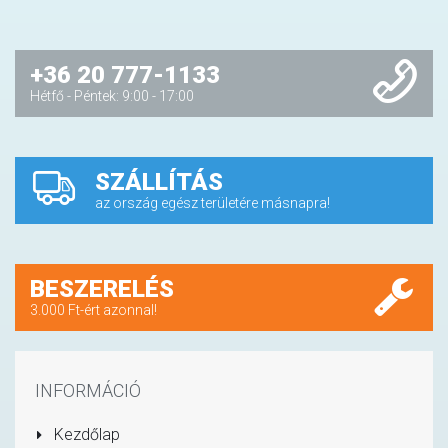
+36 20 777-1133
Hétfő - Péntek: 9:00 - 17:00
SZÁLLÍTÁS
az ország egész területére másnapra!
BESZERELÉS
3.000 Ft-ért azonnal!
INFORMÁCIÓ
Kezdőlap