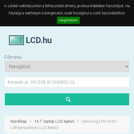
A sütiket webhelyünkön a felhasználói élmény javítása érdekében használjuk. Ha
folytatja a webhelyen a böngészést, ezzel hozzájárul a sütik használatához.
Megértettem
LCD.hu
Főmenü
Kezdőlap
14,1" laptop LCD kijelző
Samsung LTN141W1-
L08 kompatibilis LCD kijelző