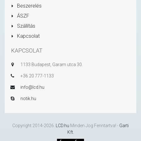
Beszerelés
ÁSZF
Szállítás
Kapcsolat
KAPCSOLAT
1133 Budapest, Garam utca 30.
+36 20 777-1133
info@lcd.hu
notik.hu
Copyright 2014-2026.
LCD.hu
Minden Jog Fenntartva! -
Garti
Kft.