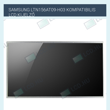
SAMSUNG
LTN156AT09-H03 KOMPATIBILIS
LCD KIJELZŐ