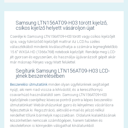
Samsung LTN156AT09-H03 törött kijelző,
csíkos kijelző helyett vásároljon újat
Cserélje ki Samsung LTN156AT09-H03 törött vagy csíkos kijelzőjét
újra, vagy tükröződő kijelzőjét mattra! Az LCD.hu széles
választékából mindenki kiválaszthatja a számára legmegfelelőbb
15.6" WXGA HD (1366x768) notebook kijelzőjét. Rendelje meg LCD-
jét gyorsan és egyszerűen, és használja újjávarázsolt gépét akár
már másnap Fényes vagy Matt felülettel.
Segítünk Samsung LTN156AT09-H03 LCD-
jének beszerelésében
Beszerelési útmutatónk
minden olyan ügyfelünknek segítséget
nyújt, aki nem riad vissza a kihívástól, és a kereszthornyú
csavarhúzó használatától sem. Samsung LTN156AT09-H03
kijelzőjének cseréjéhez kövesse pontról pontra képes beszerelési
útmutatónkat! Webáruházunkat gyors és kényelmes vásárlásra
fejlesztettük ki. Regisztráció, aktiváló e-mail és jelszó nélkül
rendelhet tőlünk bármelyik napszakban. Oldalunk kialakításának
köszönhetően nemcsak számítógépen, hanem tableten és
okostelefonon is könnyedén válogathat kínálatunkból.