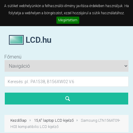
A sütiket webhelyünkön a felhasználói élmény javítása érdekében használjuk. Ha
folytatja a webhelyen a böngészést, ezzel hozzájárul a sütik használatához.
Megértettem
LCD.hu
Főmenü
Kezdőlap
15,6" laptop LCD kijelző
Samsung LTN156AT09-
H03 kompatibilis LCD kijelző