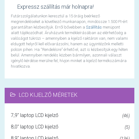
Expressz szállítás már holnapra!
Futárszolgálatunkon keresztül a 15 óráig beérkező
megrendeléseket a következő munkanapon, mindössze 1.500 Ft-ért
garantáltan kézbesítjük. Erről bővebben a
Szállítás
menüpont
alatt tájékozódhat. Áruházunk termékleírásában az elérhetőség a
valóságot tükrözi – amennyiben a kijelző raktáron van, nem valami
eldugott helyről kell elővarázsolni, hanem az ügyintézőnk melletti
polcon pihen. Ha “Rendelésre” érhető el, azt is kézbesítjük egy héten
belül. Amennyiben rendelés közben bármilyen, azonnali választ
igénylő kérdése merülne fel, hívjon minket a kijelző termékszámára
hivatkozva.
LCD KIJELZŐ MÉRETEK
7,9" laptop LCD kijelző
(46)
8,0" laptop LCD kijelző
(5)
8,9" laptop LCD kijelző
(136)