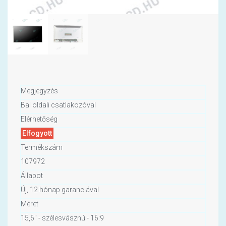
Megjegyzés
Bal oldali csatlakozóval
Elérhetőség
Elfogyott
Termékszám
107972
Állapot
Új, 12 hónap garanciával
Méret
15,6" - szélesvásznú - 16:9