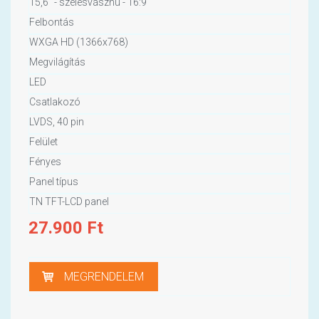
15,6" - szélesvásznú - 16:9
Felbontás
WXGA HD (1366x768)
Megvilágítás
LED
Csatlakozó
LVDS, 40 pin
Felület
Fényes
Panel típus
TN TFT-LCD panel
27.900
Ft
MEGRENDELEM