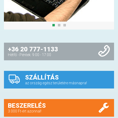
+36 20 777-1133
Hétfő - Péntek: 9:00 - 17:00
SZÁLLÍTÁS
az ország egész területére másnapra!
BESZERELÉS
3.000 Ft-ért azonnal!