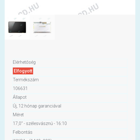
Elérhetőség
Elfogyott
Termékszám
106631
Állapot
Új, 12 hónap garanciával
Méret
17,0" - szélesvásznú - 16:10
Felbontás