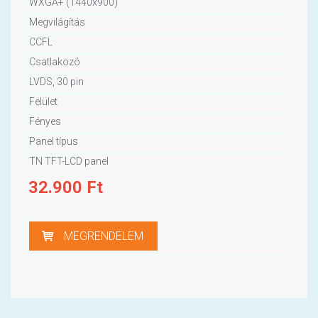
WXGA+ (1440x900)
Megvilágítás
CCFL
Csatlakozó
LVDS, 30 pin
Felület
Fényes
Panel típus
TN TFT-LCD panel
32.900
Ft
MEGRENDELEM