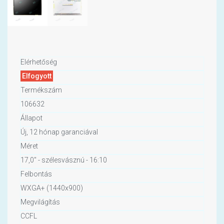
Elérhetőség
Elfogyott
Termékszám
106632
Állapot
Új, 12 hónap garanciával
Méret
17,0" - szélesvásznú - 16:10
Felbontás
WXGA+ (1440x900)
Megvilágítás
CCFL