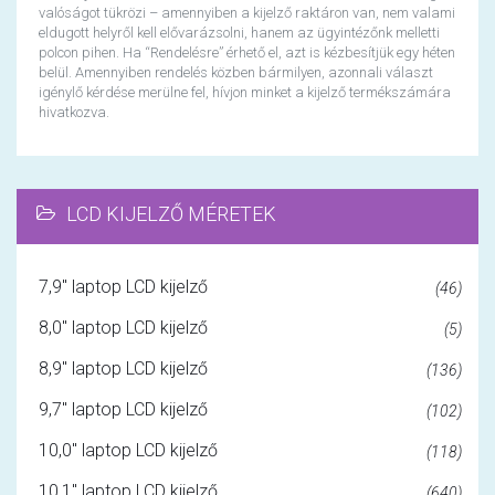
valóságot tükrözi – amennyiben a kijelző raktáron van, nem valami
eldugott helyről kell elővarázsolni, hanem az ügyintézőnk melletti
polcon pihen. Ha “Rendelésre” érhető el, azt is kézbesítjük egy héten
belül. Amennyiben rendelés közben bármilyen, azonnali választ
igénylő kérdése merülne fel, hívjon minket a kijelző termékszámára
hivatkozva.
LCD KIJELZŐ MÉRETEK
7,9" laptop LCD kijelző
(46)
8,0" laptop LCD kijelző
(5)
8,9" laptop LCD kijelző
(136)
9,7" laptop LCD kijelző
(102)
10,0" laptop LCD kijelző
(118)
10,1" laptop LCD kijelző
(640)