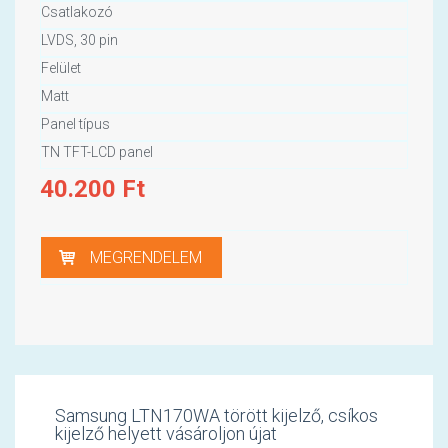
Csatlakozó
LVDS, 30 pin
Felület
Matt
Panel típus
TN TFT-LCD panel
40.200
Ft
MEGRENDELEM
Samsung LTN170WA törött kijelző, csíkos
kijelző helyett vásároljon újat