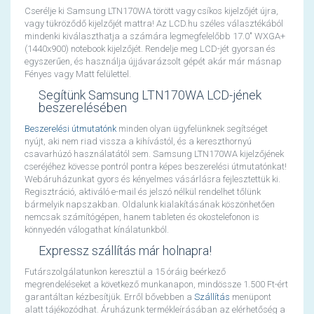
Cserélje ki Samsung LTN170WA törött vagy csíkos kijelzőjét újra,
vagy tükröződő kijelzőjét mattra! Az LCD.hu széles választékából
mindenki kiválaszthatja a számára legmegfelelőbb 17.0" WXGA+
(1440x900) notebook kijelzőjét. Rendelje meg LCD-jét gyorsan és
egyszerűen, és használja újjávarázsolt gépét akár már másnap
Fényes vagy Matt felülettel.
Segítünk Samsung LTN170WA LCD-jének
beszerelésében
Beszerelési útmutatónk
minden olyan ügyfelünknek segítséget
nyújt, aki nem riad vissza a kihívástól, és a kereszthornyú
csavarhúzó használatától sem. Samsung LTN170WA kijelzőjének
cseréjéhez kövesse pontról pontra képes beszerelési útmutatónkat!
Webáruházunkat gyors és kényelmes vásárlásra fejlesztettük ki.
Regisztráció, aktiváló e-mail és jelszó nélkül rendelhet tőlünk
bármelyik napszakban. Oldalunk kialakításának köszönhetően
nemcsak számítógépen, hanem tableten és okostelefonon is
könnyedén válogathat kínálatunkból.
Expressz szállítás már holnapra!
Futárszolgálatunkon keresztül a 15 óráig beérkező
megrendeléseket a következő munkanapon, mindössze 1.500 Ft-ért
garantáltan kézbesítjük. Erről bővebben a
Szállítás
menüpont
alatt tájékozódhat. Áruházunk termékleírásában az elérhetőség a