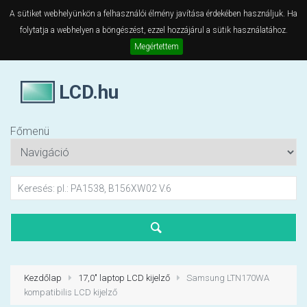
A sütiket webhelyünkön a felhasználói élmény javítása érdekében használjuk. Ha
folytatja a webhelyen a böngészést, ezzel hozzájárul a sütik használatához.
Megértettem
LCD.hu
Főmenü
Kezdőlap
17,0" laptop LCD kijelző
Samsung LTN170WA
kompatibilis LCD kijelző