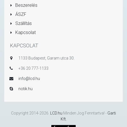
Beszerelés
ÁSZF
Szállítás
Kapcsolat
KAPCSOLAT
1133 Budapest, Garam utca 30.
+36 20 777-1133
info@lcd.hu
notik.hu
Copyright 2014-2026.
LCD.hu
Minden Jog Fenntartva! -
Garti
Kft.