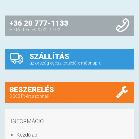
+36 20 777-1133
Hétfő - Péntek: 9:00 - 17:00
SZÁLLÍTÁS
az ország egész területére másnapra!
BESZERELÉS
3.000 Ft-ért azonnal!
INFORMÁCIÓ
Kezdőlap