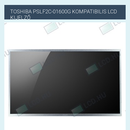
TOSHIBA
PSLF2C-01600G KOMPATIBILIS LCD
KIJELZŐ