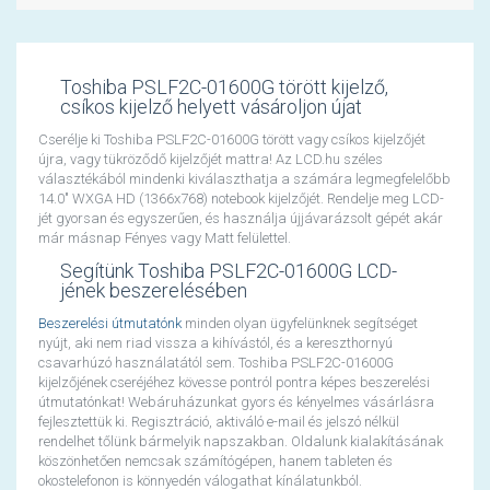
Toshiba PSLF2C-01600G törött kijelző,
csíkos kijelző helyett vásároljon újat
Cserélje ki Toshiba PSLF2C-01600G törött vagy csíkos kijelzőjét
újra, vagy tükröződő kijelzőjét mattra! Az LCD.hu széles
választékából mindenki kiválaszthatja a számára legmegfelelőbb
14.0" WXGA HD (1366x768) notebook kijelzőjét. Rendelje meg LCD-
jét gyorsan és egyszerűen, és használja újjávarázsolt gépét akár
már másnap Fényes vagy Matt felülettel.
Segítünk Toshiba PSLF2C-01600G LCD-
jének beszerelésében
Beszerelési útmutatónk
minden olyan ügyfelünknek segítséget
nyújt, aki nem riad vissza a kihívástól, és a kereszthornyú
csavarhúzó használatától sem. Toshiba PSLF2C-01600G
kijelzőjének cseréjéhez kövesse pontról pontra képes beszerelési
útmutatónkat! Webáruházunkat gyors és kényelmes vásárlásra
fejlesztettük ki. Regisztráció, aktiváló e-mail és jelszó nélkül
rendelhet tőlünk bármelyik napszakban. Oldalunk kialakításának
köszönhetően nemcsak számítógépen, hanem tableten és
okostelefonon is könnyedén válogathat kínálatunkból.