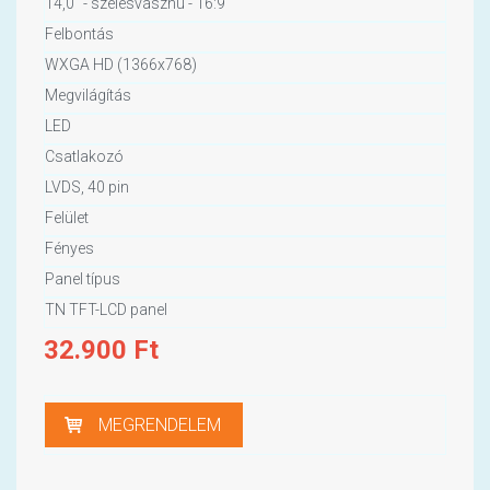
14,0" - szélesvásznú - 16:9
Felbontás
WXGA HD (1366x768)
Megvilágítás
LED
Csatlakozó
LVDS, 40 pin
Felület
Fényes
Panel típus
TN TFT-LCD panel
32.900
Ft
MEGRENDELEM