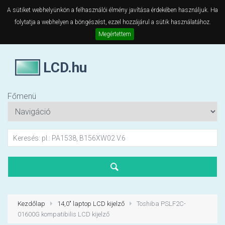
A sütiket webhelyünkön a felhasználói élmény javítása érdekében használjuk. Ha
folytatja a webhelyen a böngészést, ezzel hozzájárul a sütik használatához.
Megértettem
LCD.hu
Főmenü
Kezdőlap
14,0" laptop LCD kijelző
Toshiba PSLF2C-
01600G kompatibilis LCD kijelző