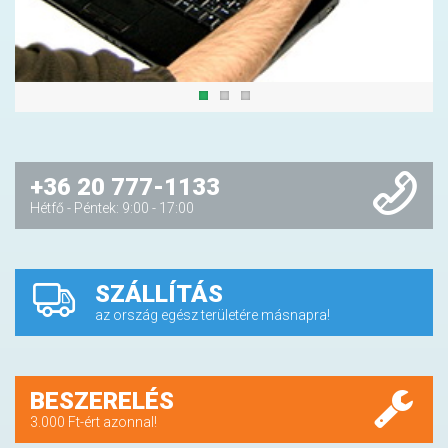
+36 20 777-1133
Hétfő - Péntek: 9:00 - 17:00
SZÁLLÍTÁS
az ország egész területére másnapra!
BESZERELÉS
3.000 Ft-ért azonnal!