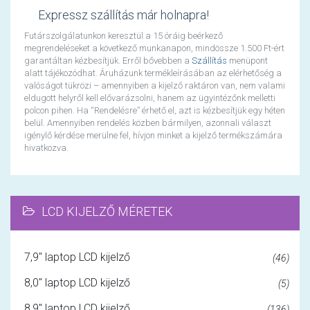
Expressz szállítás már holnapra!
Futárszolgálatunkon keresztül a 15 óráig beérkező
megrendeléseket a következő munkanapon, mindössze 1.500 Ft-ért
garantáltan kézbesítjük. Erről bővebben a
Szállítás
menüpont
alatt tájékozódhat. Áruházunk termékleírásában az elérhetőség a
valóságot tükrözi – amennyiben a kijelző raktáron van, nem valami
eldugott helyről kell elővarázsolni, hanem az ügyintézőnk melletti
polcon pihen. Ha “Rendelésre” érhető el, azt is kézbesítjük egy héten
belül. Amennyiben rendelés közben bármilyen, azonnali választ
igénylő kérdése merülne fel, hívjon minket a kijelző termékszámára
hivatkozva.
LCD KIJELZŐ MÉRETEK
7,9" laptop LCD kijelző
(46)
8,0" laptop LCD kijelző
(5)
8,9" laptop LCD kijelző
(136)