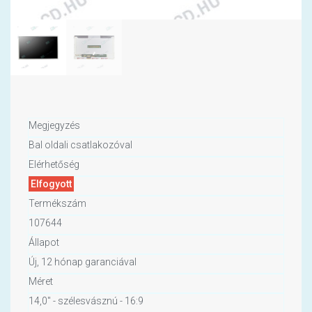
Megjegyzés
Bal oldali csatlakozóval
Elérhetőség
Elfogyott
Termékszám
107644
Állapot
Új, 12 hónap garanciával
Méret
14,0" - szélesvásznú - 16:9