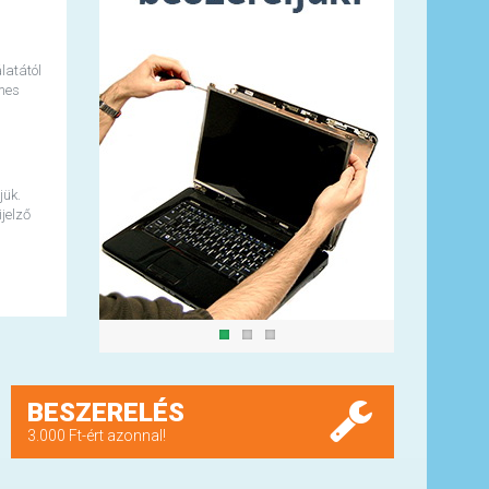
latától
lmes
jük.
jelző
BESZERELÉS
3.000 Ft-ért azonnal!