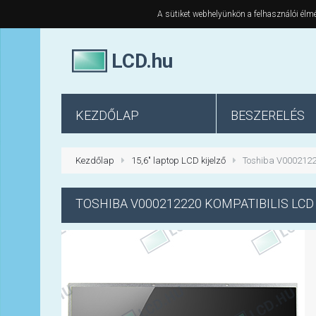
A sütiket webhelyünkön a felhasználói élmé
LCD.hu
KEZDŐLAP
BESZERELÉS
Kezdőlap
15,6" laptop LCD kijelző
Toshiba V00021222
TOSHIBA
V000212220 KOMPATIBILIS LCD