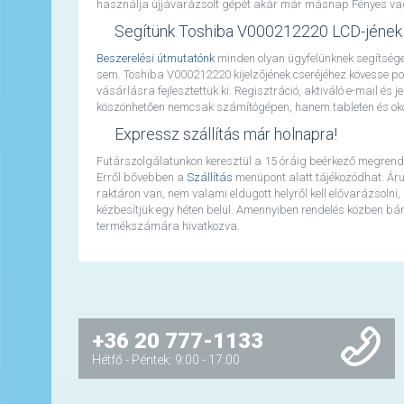
használja újjávarázsolt gépét akár már másnap Fényes vagy 
Segítünk Toshiba V000212220 LCD-jének
Beszerelési útmutatónk
minden olyan ügyfelünknek segítséget
sem. Toshiba V000212220 kijelzőjének cseréjéhez kövesse p
vásárlásra fejlesztettük ki. Regisztráció, aktiváló e-mail és
köszönhetően nemcsak számítógépen, hanem tableten és okos
Expressz szállítás már holnapra!
Futárszolgálatunkon keresztül a 15 óráig beérkező megrend
Erről bővebben a
Szállítás
menüpont alatt tájékozódhat. Áru
raktáron van, nem valami eldugott helyről kell elővarázsolni,
kézbesítjük egy héten belül. Amennyiben rendelés közben bármi
termékszámára hivatkozva.
+36 20 777-1133
Hétfő - Péntek: 9:00 - 17:00