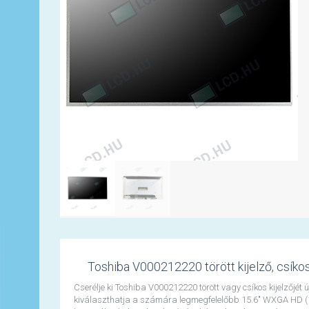
Toshiba V000212220 törött kijelző, csíkos 
Cserélje ki Toshiba V000212220 törött vagy csíkos kijelzőjét
kiválaszthatja a számára legmegfelelőbb 15.6" WXGA HD (13