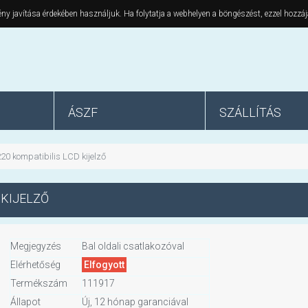
ny javítása érdekében használjuk. Ha folytatja a webhelyen a böngészést, ezzel hozzáj
ÁSZF
SZÁLLÍTÁS
0 kompatibilis LCD kijelző
 KIJELZŐ
Megjegyzés
Bal oldali csatlakozóval
Elérhetőség
Elfogyott
Termékszám
111917
Állapot
Új, 12 hónap garanciával