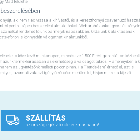
Matt felülettel.
 beszerelésében
 nyújt, aki nem riad vissza a kihívástól, és a kereszthornyú csavarhúzó haszná
ontról pontra képes beszerelési útmutatónkat! Webáruházunkat gyors és kénye
 jelszó nélkül rendelhet tőlünk bármelyik napszakban. Oldalunk kialakításának
telefonon is könnyedén válogathat kínálatunkból.
eléseket a következő munkanapon, mindössze 1.500 Ft-ért garantáltan kézbesít
házunk termékleírásában az elérhetőség a valóságot tükrözi – amennyiben a ki
 hanem az ügyintézőnk melletti polcon pihen. Ha “Rendelésre” érhető el, azt is
lyen, azonnali választ igénylő kérdése merülne fel, hívjon minket a kijelző
SZÁLLÍTÁS
az ország egész területére másnapra!