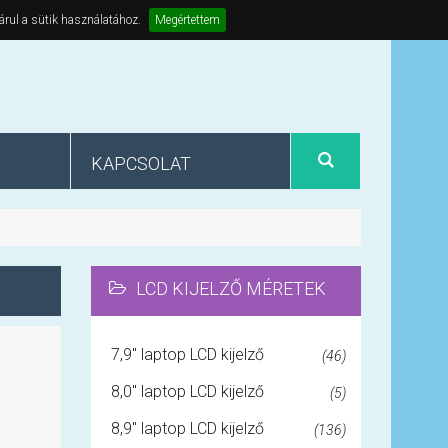
árul a sütik használatához.
Megértettem
KAPCSOLAT
LCD KIJELZŐ MÉRETEK
7,9" laptop LCD kijelző
(46)
8,0" laptop LCD kijelző
(5)
8,9" laptop LCD kijelző
(136)