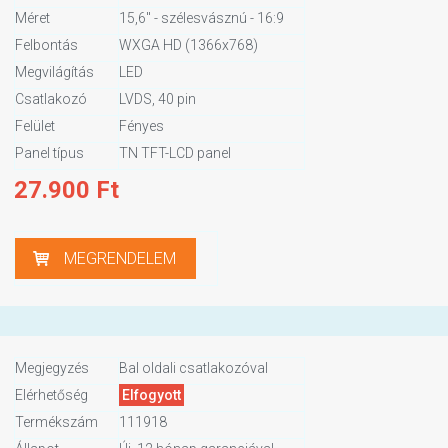
Méret
15,6" - szélesvásznú - 16:9
Felbontás
WXGA HD (1366x768)
Megvilágítás
LED
Csatlakozó
LVDS, 40 pin
Felület
Fényes
Panel típus
TN TFT-LCD panel
27.900
Ft
MEGRENDELEM
Megjegyzés
Bal oldali csatlakozóval
Elérhetőség
Elfogyott
Termékszám
111918