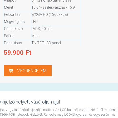
Állapot
Új, 12 hónap garanciával
Méret
15,6" - szélesvásznú - 16:9
Felbontás
WXGA HD (1366x768)
Megvilágítás
LED
Csatlakozó
LVDS, 40 pin
Felület
Matt
Panel típus
TN TFT-LCD panel
59.900
Ft
MEGRENDELEM
kijelző helyett vásároljon újat
 újra, vagy tükröződő kijelzőjét mattra! Az LCD.hu széles választékából mindenki
66x768) notebook kijelzőjét. Rendelje meg LCD-jét gyorsan és egyszerűen, és