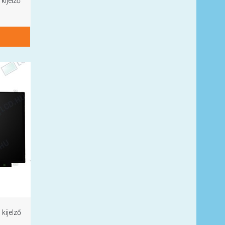
kijelző
kijelző