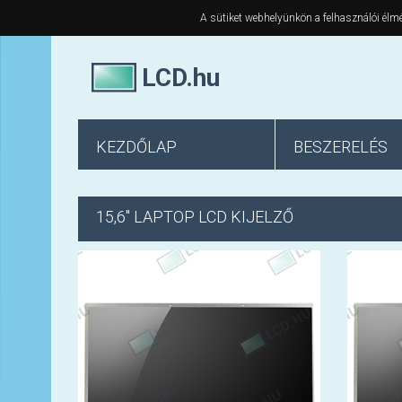
A sütiket webhelyünkön a felhasználói élmé
LCD.hu
KEZDŐLAP
BESZERELÉS
15,6" LAPTOP LCD KIJELZŐ