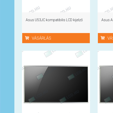
Asus U53JC kompatibilis LCD kijelző
Asus A5
VÁSÁRLÁS
VÁ