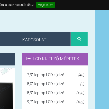
árul a sütik használatához.
Megértettem
KAPCSOLAT
LCD KIJELZŐ MÉRETEK
7,9" laptop LCD kijelző
(46)
8,0" laptop LCD kijelző
(5)
8,9" laptop LCD kijelző
(136)
9,7" laptop LCD kijelző
(102)