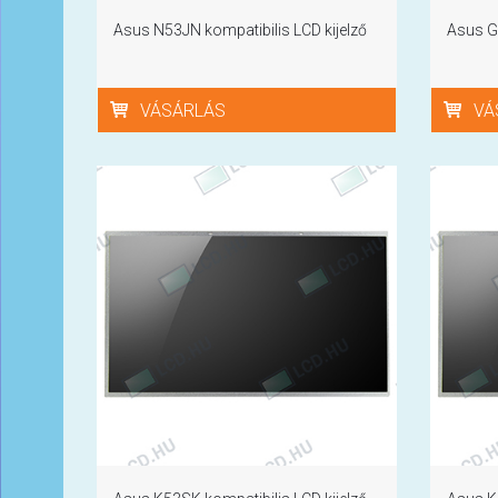
Asus N53JN kompatibilis LCD kijelző
Asus GL
VÁSÁRLÁS
VÁ