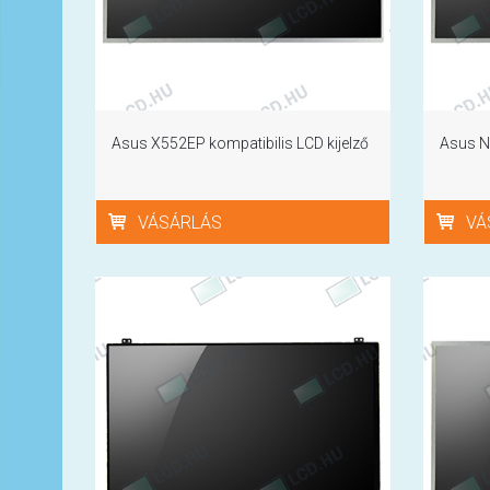
Asus X552EP kompatibilis LCD kijelző
Asus N5
VÁSÁRLÁS
VÁ