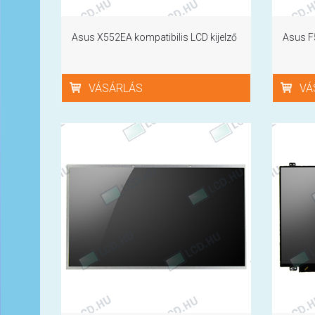
Asus X552EA kompatibilis LCD kijelző
Asus F5
VÁSÁRLÁS
VÁ