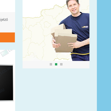
jelző