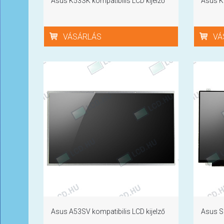
Asus K53SK kompatibilis LCD kijelző
Asus K5
VÁSÁRLÁS
VÁ
Asus A53SV kompatibilis LCD kijelző
Asus S