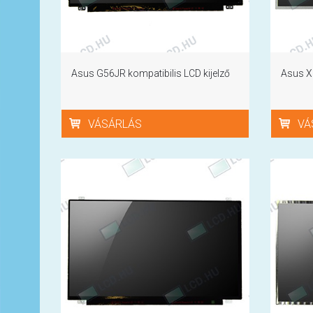
Asus G56JR kompatibilis LCD kijelző
Asus X5
VÁSÁRLÁS
VÁ