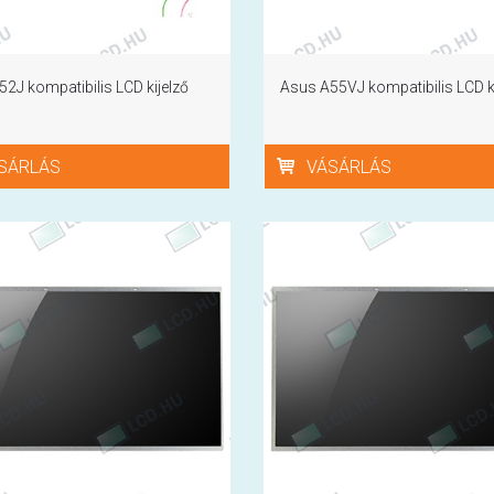
2J kompatibilis LCD kijelző
Asus A55VJ kompatibilis LCD ki
SÁRLÁS
VÁSÁRLÁS