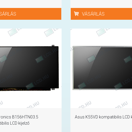
SÁRLÁS
VÁSÁRLÁS
ronics B156HTN03.5
Asus K55VD kompatibilis LCD k
bilis LCD kijelző