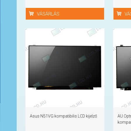
VÁSÁRLÁS
VÁ
Asus N51VG kompatibilis LCD kijelző
AU Opt
kompati