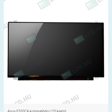
Asus F550CA kompatibilis LCD kijelző