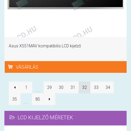
Asus X551MAV kompatibilis LCD kijelző
VÁSÁRLÁS
1
29
30
31
32
33
34
...
35
85
...
LCD KIJELZŐ MÉRETEK