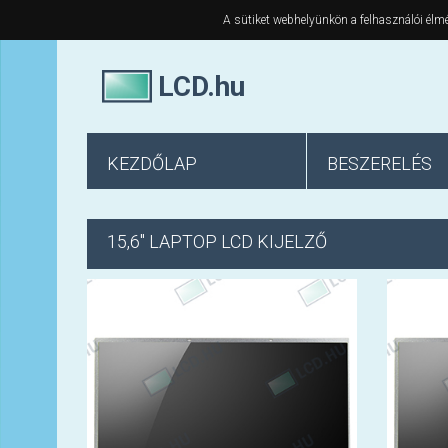
A sütiket webhelyünkön a felhasználói élmé
LCD.hu
KEZDŐLAP
BESZERELÉS
15,6" LAPTOP LCD KIJELZŐ