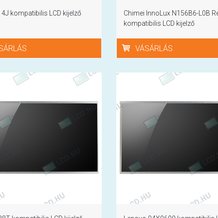
14J kompatibilis LCD kijelző
Chimei InnoLux N156B6-L0B R
kompatibilis LCD kijelző
SÁRLÁS
VÁSÁRLÁS