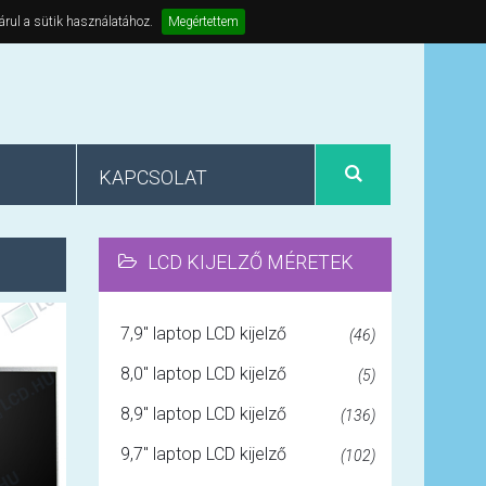
árul a sütik használatához.
Megértettem
KAPCSOLAT
LCD KIJELZŐ MÉRETEK
7,9" laptop LCD kijelző
(46)
8,0" laptop LCD kijelző
(5)
8,9" laptop LCD kijelző
(136)
9,7" laptop LCD kijelző
(102)