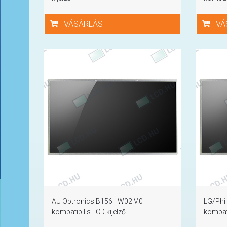
VÁSÁRLÁS
VÁ
AU Optronics B156HW02 V.0
LG/Phi
kompatibilis LCD kijelző
kompati