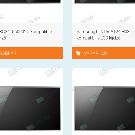
8G241560002Q kompatibilis
Samsung LTN156AT24-H03
elző
kompatibilis LCD kijelző
SÁRLÁS
VÁSÁRLÁS