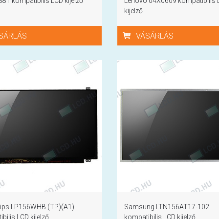
88T kompatibilis LCD kijelző
Lenovo 04X0609 kompatibilis
kijelző
SÁRLÁS
VÁSÁRLÁS
lips LP156WHB (TP)(A1)
Samsung LTN156AT17-102
bilis LCD kijelző
kompatibilis LCD kijelző