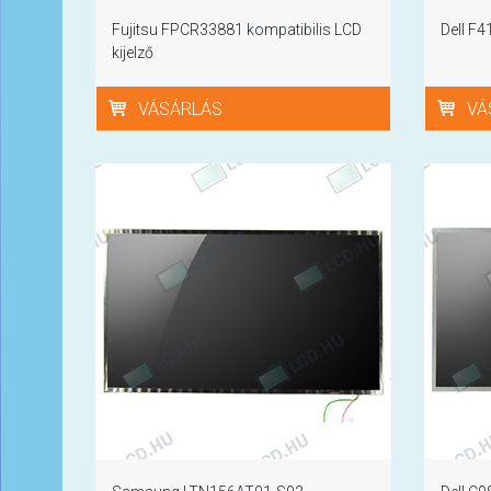
Fujitsu FPCR33881 kompatibilis LCD
Dell F4
kijelző
VÁSÁRLÁS
VÁ