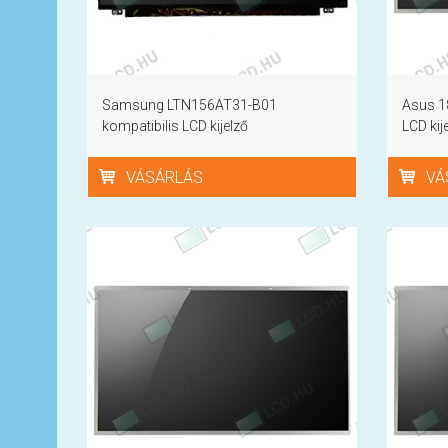
Samsung LTN156AT31-B01
Asus 1
kompatibilis LCD kijelző
LCD kij
VÁSÁRLÁS
VÁ