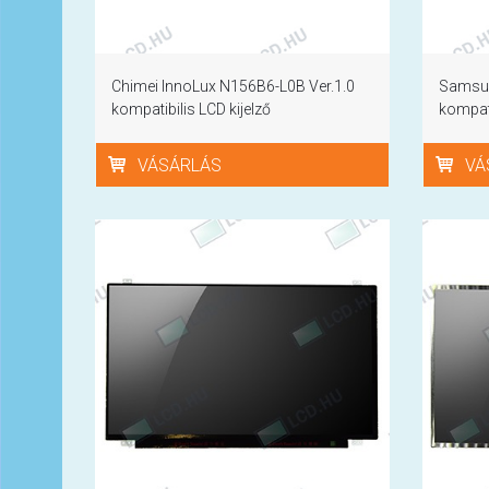
Chimei InnoLux N156B6-L0B Ver.1.0
Samsu
kompatibilis LCD kijelző
kompati
VÁSÁRLÁS
VÁ