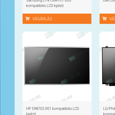
Samsung LTN156AT01-S03
Dell C0
kompatibilis LCD kijelző
VÁSÁRLÁS
VÁ
HP 598702-001 kompatibilis LCD
LG/Phi
kijelző
kompati