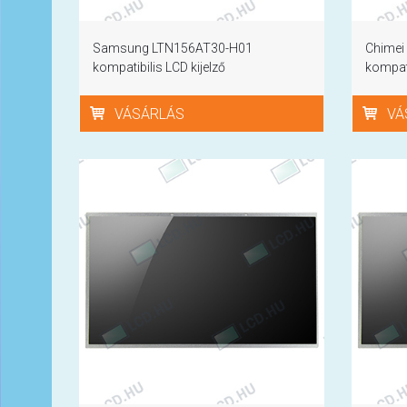
Samsung LTN156AT30-H01
Chimei
kompatibilis LCD kijelző
kompati
VÁSÁRLÁS
VÁ