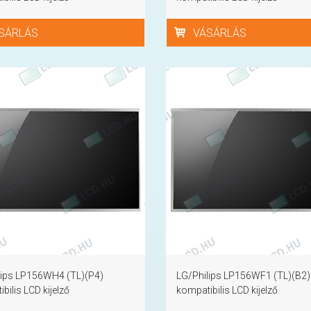
SÁRLÁS
VÁSÁRLÁS
lips LP156WH4 (TL)(P4)
LG/Philips LP156WF1 (TL)(B2)
bilis LCD kijelző
kompatibilis LCD kijelző