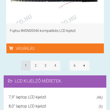
Fujitsu 840N00046 kompatibilis LCD kijelző
VÁSÁRLÁS
1
2
3
4
6
...
LCD KIJELZŐ MÉRETEK
7,9" laptop LCD kijelző
(46)
8,0" laptop LCD kijelző
(5)