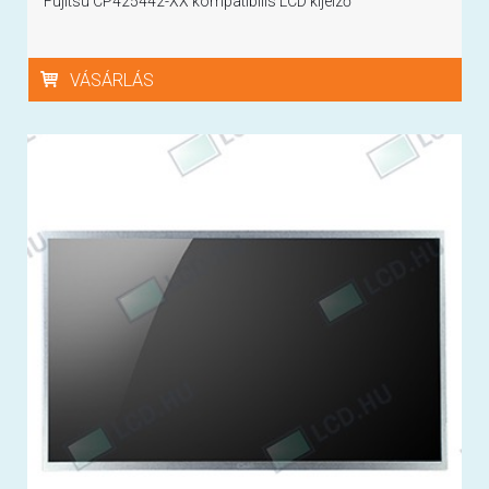
Fujitsu CP425442-XX kompatibilis LCD kijelző
VÁSÁRLÁS