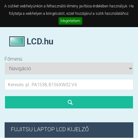
A sütiket webhelyünkön a felhasználói élmény javítása érdekében használjuk. Ha
folytatja a webhelyen a böngészést, ezzel hozzájárul a sütik használatához.
Megértettem
LCD.hu
Főmenü
FUJITSU LAPTOP LCD KIJELZŐ